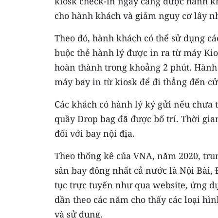
kiosk check-in ngày càng được hành k
cho hành khách và giảm nguy cơ lây nhi
Theo đó, hành khách có thể sử dụng các
buộc thẻ hành lý được in ra từ máy Kio
hoàn thành trong khoảng 2 phút. Hành 
máy bay in từ kiosk để đi thẳng đến cử
Các khách có hành lý ký gửi nếu chưa tự
quầy Drop bag đã được bố trí. Thời gia
đối với bay nội địa.
Theo thống kê của VNA, năm 2020, tru
sân bay đông nhất cả nước là Nội Bài,
tục trực tuyến như qua website, ứng dụn
dần theo các năm cho thấy các loại hì
và sử dụng.