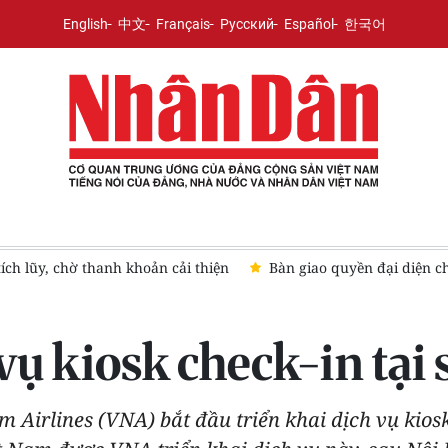
English
中文
Français
Русский
Español
한국어
ệm hữu hạn một thành viên In Đắk Lắk sang Simexco Daklak
X
vụ kiosk check-in tại 
Airlines (VNA) bắt đầu triển khai dịch vụ kiosk 