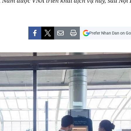
ệt Nam được VNA triển khai dịch vụ này, sau Nộ
Prefer Nhan Dan on Go