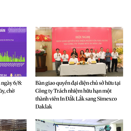
 ngày 6/8:
Bàn giao quyền đại diện chủ sở hữu tại
ũy, chờ
Công ty Trách nhiệm hữu hạn một
thành viên In Đắk Lắk sang Simexco
Daklak