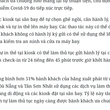
hách ưa chuộng nhờ mang lại sự thuận tiện, chủ độ
ễm Covid-19 do tiếp xúc trực tiếp.
 kiosk tại sân bay để tự chọn ghế ngồi, cân hành lý,
sk và tự in thẻ lên máy bay. Các thao tác này có thể
khách không có hành lý ký gửi có thể sử dụng thẻ l
a kiểm tra an ninh và cửa ra máy bay.
 in thẻ tại kiosk có thể làm thủ tục gửi hành lý tại 
n check-in từ 24 tiếng đến 45 phút trước giờ khởi hà
ng bình hơn 51% hành khách của hãng xuất phát từ 
 Đà Nẵng và Tân Sơn Nhất sử dụng các dịch vụ làm t
g di động và các kiosk đặt tại sân bay. Tỷ lệ này tă
nh tự làm thủ tục ngày càng được hành khách ưa chu