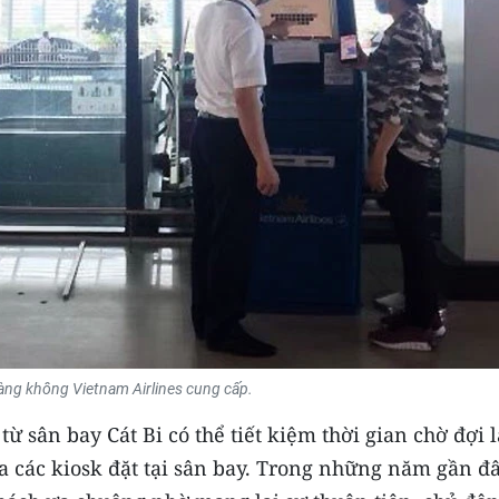
ng không Vietnam Airlines cung cấp.
ừ sân bay Cát Bi có thể tiết kiệm thời gian chờ đợi 
a các kiosk đặt tại sân bay. Trong những năm gần đâ