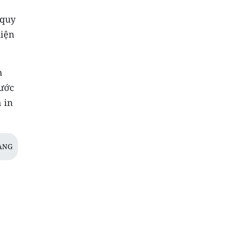
 quy
hiện
n
rước
 in
ANG