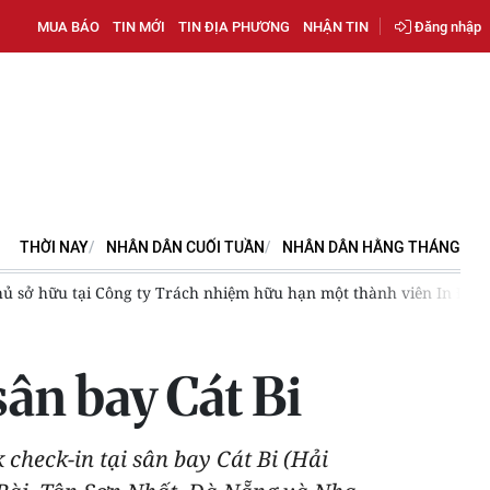
MUA BÁO
TIN MỚI
TIN ĐỊA PHƯƠNG
NHẬN TIN
Đăng nhập
THỜI NAY
NHÂN DÂN CUỐI TUẦN
NHÂN DÂN HẰNG THÁNG
ây dựng danh mục hàng dự trữ quốc gia phù hợp tình hình mới
sân bay Cát Bi
check-in tại sân bay Cát Bi (Hải