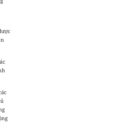
ng
 được
ên
các
nh
các
hủ
ng
ộng