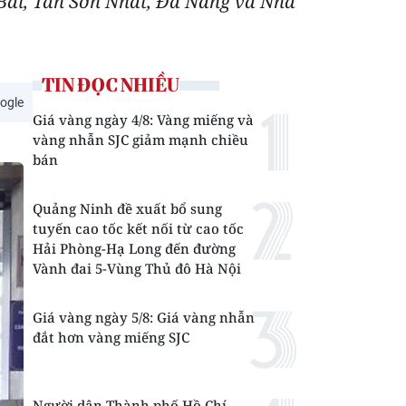
i Bài, Tân Sơn Nhất, Đà Nẵng và Nha
TIN ĐỌC NHIỀU
ogle
Giá vàng ngày 4/8: Vàng miếng và
vàng nhẫn SJC giảm mạnh chiều
bán
Quảng Ninh đề xuất bổ sung
tuyến cao tốc kết nối từ cao tốc
Hải Phòng-Hạ Long đến đường
Vành đai 5-Vùng Thủ đô Hà Nội
Giá vàng ngày 5/8: Giá vàng nhẫn
đắt hơn vàng miếng SJC
Người dân Thành phố Hồ Chí