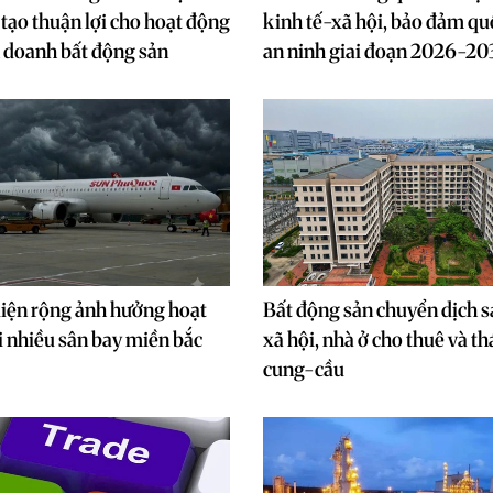
 tạo thuận lợi cho hoạt động
kinh tế-xã hội, bảo đảm qu
h doanh bất động sản
an ninh giai đoạn 2026-20
iện rộng ảnh hưởng hoạt
Bất động sản chuyển dịch s
i nhiều sân bay miền bắc
xã hội, nhà ở cho thuê và th
cung-cầu