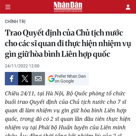
CHÍNH TRỊ
Trao Quyết định của Chủ tịch nước
CHÍNH TRỊ
cho các sĩ quan đi thực hiện nhiệm vụ
gìn giữ hòa bình Liên hợp quốc
KINH TẾ
24/11/2022 12:00
VĂN HÓA
Prefer Nhan Dan
on Google
XÃ HỘI
Chiều 24/11, tại Hà Nội, Bộ Quốc phòng tổ chức
PHÁP LUẬT
buổi trao Quyết định của Chủ tịch nước cho 7 sĩ
quan đi làm nhiệm vụ gìn giữ hòa bình Liên hợp
DU LỊCH
quốc, trong đó có 2 sĩ quan lần đầu tiên thực hiện
nhiệm vụ tại Phái bộ Huấn luyện của Liên minh
THẾ GIỚI
châu Âu; đồng thời tổng kết nhiệm kỳ của 2 sĩ