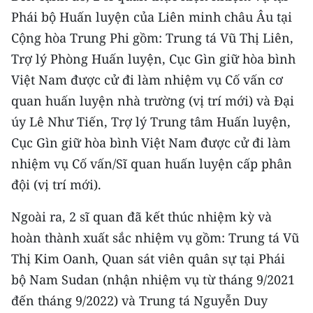
Phái bộ Huấn luyện của Liên minh châu Âu tại
CHUYÊN ĐỀ
Cộng hòa Trung Phi gồm: Trung tá Vũ Thị Liên,
Trợ lý Phòng Huấn luyện, Cục Gìn giữ hòa bình
CÁC CHUYÊN TRANG
Việt Nam được cử đi làm nhiệm vụ Cố vấn cơ
quan huấn luyện nhà trường (vị trí mới) và Đại
VỀ BÁO NHÂN DÂN
úy Lê Như Tiến, Trợ lý Trung tâm Huấn luyện,
Cục Gìn giữ hòa bình Việt Nam được cử đi làm
THỜI NAY
nhiệm vụ Cố vấn/Sĩ quan huấn luyện cấp phân
NHÂN DÂN CUỐI TUẦN
đội (vị trí mới).
NHÂN DÂN HẰNG THÁNG
Ngoài ra, 2 sĩ quan đã kết thúc nhiệm kỳ và
hoàn thành xuất sắc nhiệm vụ gồm: Trung tá Vũ
MUA BÁO
Thị Kim Oanh, Quan sát viên quân sự tại Phái
ĐỌC BÁO IN
bộ Nam Sudan (nhận nhiệm vụ từ tháng 9/2021
đến tháng 9/2022) và Trung tá Nguyễn Duy