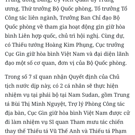
CHƯƠNG TRÌNH OCOP - MỖI XÃ
ương, Thứ trưởng Bộ Quốc phòng, Tổ trưởng Tổ
MỘT SẢN PHẨM
Công tác liên ngành, Trưởng Ban Chỉ đạo Bộ
Quốc phòng về tham gia hoạt động gìn giữ hòa
RADIO
bình Liên hợp quốc, chủ trì hội nghị. Cùng dự,
MEDIA CENTER
có Thiếu tướng Hoàng Kim Phụng, Cục trưởng
Cục Gìn giữ hòa bình Việt Nam và đại diện lãnh
E-Magazine
đạo một số cơ quan, đơn vị của Bộ Quốc phòng.
Video
Trong số 7 sĩ quan nhận Quyết định của Chủ
Media Chính trị
tịch nước dịp này, có 2 cá nhân sẽ thực hiện
nhiệm vụ tại phái bộ tại Nam Sudan, gồm Trung
Media Kinh tế
tá Bùi Thị Minh Nguyệt, Trợ lý Phòng Công tác
Media Văn hóa
địa bàn, Cục Gìn giữ hòa bình Việt Nam được cử
đi làm nhiệm vụ Sĩ quan Tham mưu tác chiến
Media Xã hội
thay thế Thiếu tá Vũ Thế Anh và Thiếu tá Phạm