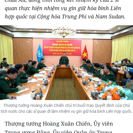
THỂ THAO
quan thực hiện nhiệm vụ gìn giữ hòa bình Liên
hợp quốc tại Cộng hòa Trung Phi và Nam Sudan.
GIÁO DỤC
Y TẾ
KHOA HỌC - CÔNG NGHỆ
MÔI TRƯỜNG
BẠN ĐỌC
KIỂM CHỨNG THÔNG TIN
Thượng tướng Hoàng Xuân Chiến chủ trì buổi trao Quyết định của Chủ
TRI THỨC CHUYÊN SÂU
tịch nước cho các sĩ quan đi làm nhiệm vụ gìn giữ hòa bình Liên hợp quốc.
54 DÂN TỘC VIỆT NAM
Thượng tướng Hoàng Xuân Chiến, Ủy viên
Trung ương Đảng, Ủy viên Quân ủy Trung