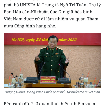
TIN MỚI
phái bộ UNISFA là Trung tá Ngô Trí Tuấn, Trợ lý
Ban Hậu cần-Kỹ thuật, Cục Gìn giữ hòa bình
TIN ĐỊA PHƯƠNG
Việt Nam được cử đi làm nhiệm vụ quan Tham
mưu Công binh hạng nhẹ.
Trung du và miền núi phía Bắc
Đồng bằng sông Hồng
Bắc Trung Bộ
Duyên hải Nam Trung Bộ và Tây
Nguyên
Đông Nam Bộ
Đồng bằng sông Cửu Long
Thượng tướng Hoàng Xuân Chiến phát biểu tại buổi trao quyết định.
Chuyên trang Hà Nội
Bên cạnh đó, 2 sĩ quan thực hiện nhiệm vụ tại
Chuyên trang TP. Hồ Chí Minh