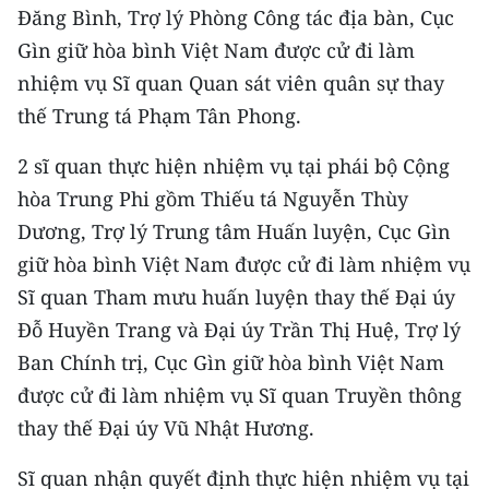
Media Pháp luật
Đăng Bình, Trợ lý Phòng Công tác địa bàn, Cục
Gìn giữ hòa bình Việt Nam được cử đi làm
Media Du lịch
nhiệm vụ Sĩ quan Quan sát viên quân sự thay
Media Thế giới
thế Trung tá Phạm Tân Phong.
Media Thể thao
2 sĩ quan thực hiện nhiệm vụ tại phái bộ Cộng
hòa Trung Phi gồm Thiếu tá Nguyễn Thùy
Media Giáo dục
Dương, Trợ lý Trung tâm Huấn luyện, Cục Gìn
Media Y tế
giữ hòa bình Việt Nam được cử đi làm nhiệm vụ
Sĩ quan Tham mưu huấn luyện thay thế Đại úy
Media Khoa học - Công nghệ
Đỗ Huyền Trang và Đại úy Trần Thị Huệ, Trợ lý
Media Môi trường
Ban Chính trị, Cục Gìn giữ hòa bình Việt Nam
Ảnh
được cử đi làm nhiệm vụ Sĩ quan Truyền thông
thay thế Đại úy Vũ Nhật Hương.
Infographic
Sĩ quan nhận quyết định thực hiện nhiệm vụ tại