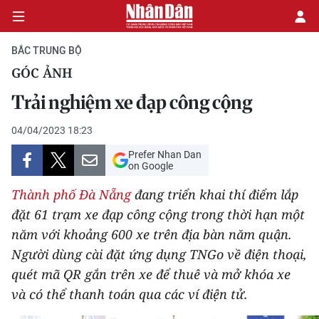
BẮC TRUNG BỘ
GÓC ẢNH
CHÍNH TRỊ
Trải nghiệm xe đạp công cộng
KINH TẾ
04/04/2023 18:23
Prefer Nhan Dan
VĂN HÓA
on Google
Thành phố Đà Nẵng
đang triển khai thí điểm lắp
XÃ HỘI
đặt 61 trạm xe đạp công cộng trong thời hạn một
năm với khoảng 600 xe trên địa bàn năm quận.
PHÁP LUẬT
Người dùng cài đặt ứng dụng TNGo về điện thoại,
DU LỊCH
quét mã QR gắn trên xe để thuê và mở khóa xe
và có thể thanh toán qua các ví điện tử.
THẾ GIỚI