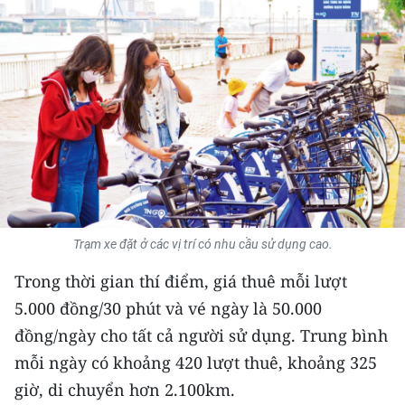
THỂ THAO
GIÁO DỤC
Y TẾ
KHOA HỌC - CÔNG NGHỆ
MÔI TRƯỜNG
BẠN ĐỌC
Trạm xe đặt ở các vị trí có nhu cầu sử dụng cao.
Trong thời gian thí điểm, giá thuê mỗi lượt
KIỂM CHỨNG THÔNG TIN
5.000 đồng/30 phút và vé ngày là 50.000
TRI THỨC CHUYÊN SÂU
đồng/ngày cho tất cả người sử dụng. Trung bình
mỗi ngày có khoảng 420 lượt thuê, khoảng 325
54 DÂN TỘC VIỆT NAM
giờ, di chuyển hơn 2.100km.