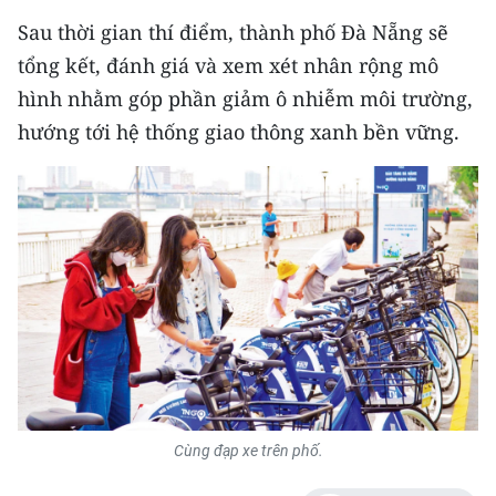
CHƯƠNG TRÌNH OCOP - MỖI XÃ
Sau thời gian thí điểm, thành phố Đà Nẵng sẽ
MỘT SẢN PHẨM
tổng kết, đánh giá và xem xét nhân rộng mô
hình nhằm góp phần giảm ô nhiễm môi trường,
RADIO
hướng tới hệ thống giao thông xanh bền vững.
MEDIA CENTER
E-Magazine
Video
Media Chính trị
Media Kinh tế
Media Văn hóa
Cùng đạp xe trên phố.
Media Xã hội