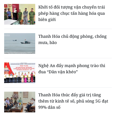
ENGLISH
Khởi tố đối tượng vận chuyển trái
phép hàng chục tấn hàng hóa qua
中文
biên giới
FRANÇAIS
Thanh Hóa chủ động phòng, chống
РУССКИЙ
mưa, bão
ESPAÑOL
한국어
Nghệ An đẩy mạnh phong trào thi
đua “Dân vận khéo”
Thanh Hóa thúc đẩy giá trị tăng
thêm từ kinh tế số, phủ sóng 5G đạt
99% dân số