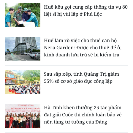
Huế kêu gọi cung cấp thông tin vụ 80
CHUYÊN ĐỀ
liệt sĩ bị vùi lấp ở Phú Lộc
CÁC CHUYÊN TRANG
Huế làm rõ việc cho thuê căn hộ
VỀ BÁO NHÂN DÂN
Nera Garden: Được cho thuê để ở,
kinh doanh lưu trú sẽ bị kiểm tra
THỜI NAY
Sau sắp xếp, tỉnh Quảng Trị giảm
NHÂN DÂN CUỐI TUẦN
55% số cơ sở giáo dục công lập
NHÂN DÂN HẰNG THÁNG
MUA BÁO
Hà Tĩnh khen thưởng 25 tác phẩm
đạt giải Cuộc thi chính luận bảo vệ
ĐỌC BÁO IN
nền tảng tư tưởng của Đảng