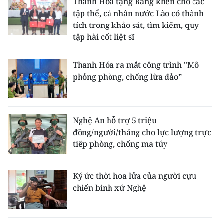
Thanh Hóa tặng Bằng khen cho các
TIN MỚI
tập thể, cá nhân nước Lào có thành
tích trong khảo sát, tìm kiếm, quy
TIN ĐỊA PHƯƠNG
tập hài cốt liệt sĩ
Trung du và miền núi phía Bắc
Thanh Hóa ra mắt công trình "Mô
phỏng phòng, chống lừa đảo”
Đồng bằng sông Hồng
Bắc Trung Bộ
Duyên hải Nam Trung Bộ và Tây
Nghệ An hỗ trợ 5 triệu
Nguyên
đồng/người/tháng cho lực lượng trực
tiếp phòng, chống ma túy
Đông Nam Bộ
Đồng bằng sông Cửu Long
Ký ức thời hoa lửa của người cựu
chiến binh xứ Nghệ
Chuyên trang Hà Nội
Chuyên trang TP. Hồ Chí Minh