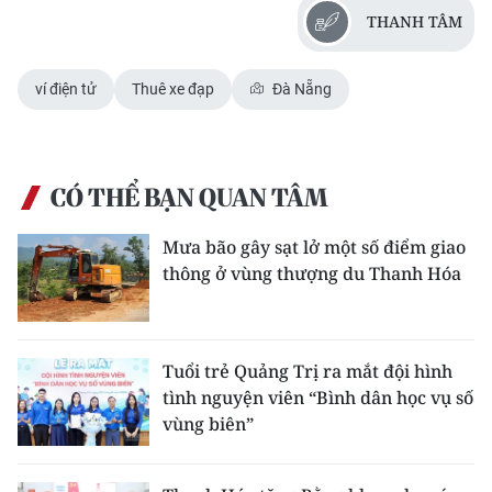
Media Pháp luật
THANH TÂM
Media Du lịch
ví điện tử
Thuê xe đạp
Đà Nẵng
Media Thế giới
Media Thể thao
CÓ THỂ BẠN QUAN TÂM
Media Giáo dục
Mưa bão gây sạt lở một số điểm giao
Media Y tế
thông ở vùng thượng du Thanh Hóa
Media Khoa học - Công nghệ
Media Môi trường
Tuổi trẻ Quảng Trị ra mắt đội hình
Ảnh
tình nguyện viên “Bình dân học vụ số
vùng biên”
Infographic