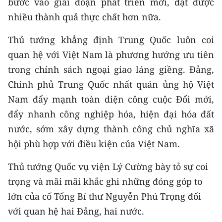
bước vào giai đoạn phát triển mới, đạt được
CHƯƠNG TRÌNH OCOP - MỖI XÃ
MỘT SẢN PHẨM
nhiều thành quả thực chất hơn nữa.
Thủ tướng khẳng định Trung Quốc luôn coi
RADIO
quan hệ với Việt Nam là phương hướng ưu tiên
trong chính sách ngoại giao láng giềng. Đảng,
MEDIA CENTER
Chính phủ Trung Quốc nhất quán ủng hộ Việt
E-Magazine
Nam đẩy mạnh toàn diện công cuộc Đổi mới,
đẩy nhanh công nghiệp hóa, hiện đại hóa đất
Video
nước, sớm xây dựng thành công chủ nghĩa xã
Media Chính trị
hội phù hợp với điều kiện của Việt Nam.
Media Kinh tế
Thủ tướng Quốc vụ viện Lý Cường bày tỏ sự coi
trọng và mãi mãi khắc ghi những đóng góp to
Media Văn hóa
lớn của cố Tổng Bí thư Nguyễn Phú Trọng đối
Media Xã hội
với quan hệ hai Đảng, hai nước.