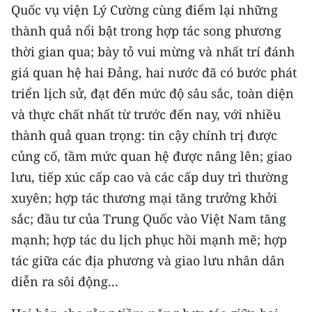
ENGLISH
Quốc vụ viện Lý Cường cùng điểm lại những
thành quả nổi bật trong hợp tác song phương
中文
thời gian qua; bày tỏ vui mừng và nhất trí đánh
giá quan hệ hai Đảng, hai nước đã có bước phát
FRANÇAIS
triển lịch sử, đạt đến mức độ sâu sắc, toàn diện
РУССКИЙ
và thực chất nhất từ trước đến nay, với nhiều
thành quả quan trọng: tin cậy chính trị được
ESPAÑOL
củng cố, tầm mức quan hệ được nâng lên; giao
한국어
lưu, tiếp xúc cấp cao và các cấp duy trì thường
xuyên; hợp tác thương mại tăng trưởng khởi
sắc; đầu tư của Trung Quốc vào Việt Nam tăng
mạnh; hợp tác du lịch phục hồi mạnh mẽ; hợp
tác giữa các địa phương và giao lưu nhân dân
diễn ra sôi động...