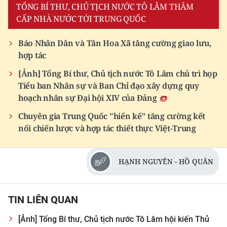
TỔNG BÍ THƯ, CHỦ TỊCH NƯỚC TÔ LÂM THĂM
CẤP NHÀ NƯỚC TỚI TRUNG QUỐC
Báo Nhân Dân và Tân Hoa Xã tăng cường giao lưu,
hợp tác
[Ảnh] Tổng Bí thư, Chủ tịch nước Tô Lâm chủ trì họp
Tiểu ban Nhân sự và Ban Chỉ đạo xây dựng quy
hoạch nhân sự Đại hội XIV của Đảng
Chuyên gia Trung Quốc "hiến kế" tăng cường kết
nối chiến lược và hợp tác thiết thực Việt-Trung
HẠNH NGUYÊN - HỒ QUÂN
TIN LIÊN QUAN
[Ảnh] Tổng Bí thư, Chủ tịch nước Tô Lâm hội kiến Thủ