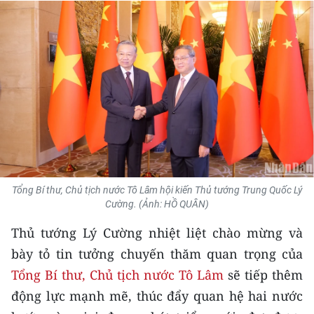
THỂ THAO
GIÁO DỤC
Y TẾ
KHOA HỌC - CÔNG NGHỆ
MÔI TRƯỜNG
BẠN ĐỌC
Tổng Bí thư, Chủ tịch nước Tô Lâm hội kiến Thủ tướng Trung Quốc Lý
Cường. (Ảnh: HỒ QUÂN)
KIỂM CHỨNG THÔNG TIN
Thủ tướng Lý Cường nhiệt liệt chào mừng và
TRI THỨC CHUYÊN SÂU
bày tỏ tin tưởng chuyến thăm quan trọng của
Tổng Bí thư, Chủ tịch nước Tô Lâm
sẽ tiếp thêm
54 DÂN TỘC VIỆT NAM
động lực mạnh mẽ, thúc đẩy quan hệ hai nước