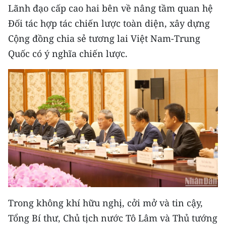
Lãnh đạo cấp cao hai bên về nâng tầm quan hệ
CHUYÊN ĐỀ
Đối tác hợp tác chiến lược toàn diện, xây dựng
Cộng đồng chia sẻ tương lai Việt Nam-Trung
CÁC CHUYÊN TRANG
Quốc có ý nghĩa chiến lược.
VỀ BÁO NHÂN DÂN
THỜI NAY
NHÂN DÂN CUỐI TUẦN
NHÂN DÂN HẰNG THÁNG
MUA BÁO
ĐỌC BÁO IN
Trong không khí hữu nghị, cởi mở và tin cậy,
Tổng Bí thư, Chủ tịch nước Tô Lâm và Thủ tướng