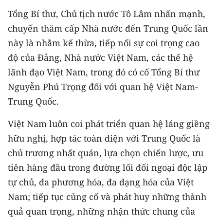
TIN MỚI
Tổng Bí thư, Chủ tịch nước Tô Lâm nhấn mạnh,
chuyến thăm cấp Nhà nước đến Trung Quốc lần
TIN ĐỊA PHƯƠNG
này là nhằm kế thừa, tiếp nối sự coi trọng cao
Trung du và miền núi phía Bắc
độ của Đảng, Nhà nước Việt Nam, các thế hệ
lãnh đạo Việt Nam, trong đó có cố Tổng Bí thư
Đồng bằng sông Hồng
Nguyễn Phú Trọng đối với quan hệ Việt Nam-
Bắc Trung Bộ
Trung Quốc.
Duyên hải Nam Trung Bộ và Tây
Việt Nam luôn coi phát triển quan hệ láng giềng
Nguyên
hữu nghị, hợp tác toàn diện với Trung Quốc là
Đông Nam Bộ
chủ trương nhất quán, lựa chọn chiến lược, ưu
tiên hàng đầu trong đường lối đối ngoại độc lập
Đồng bằng sông Cửu Long
tự chủ, đa phương hóa, đa dạng hóa của Việt
Chuyên trang Hà Nội
Nam; tiếp tục củng cố và phát huy những thành
quả quan trọng, những nhận thức chung của
Chuyên trang TP. Hồ Chí Minh