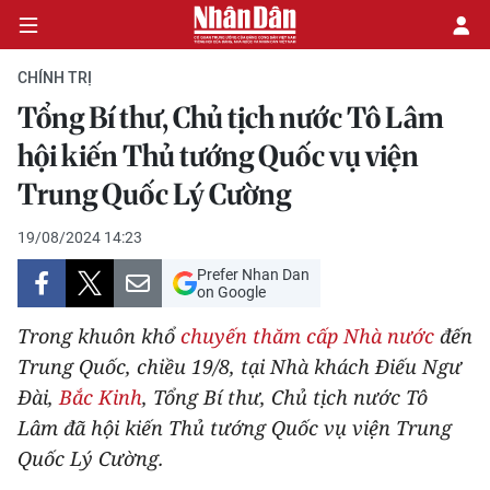
CHÍNH TRỊ
Tổng Bí thư, Chủ tịch nước Tô Lâm
CHÍNH TRỊ
hội kiến Thủ tướng Quốc vụ viện
Trung Quốc Lý Cường
KINH TẾ
19/08/2024 14:23
VĂN HÓA
Prefer Nhan Dan
on Google
XÃ HỘI
Trong khuôn khổ
chuyến thăm cấp Nhà nước
đến
PHÁP LUẬT
Trung Quốc, chiều 19/8, tại Nhà khách Điếu Ngư
Đài,
Bắc Kinh
, Tổng Bí thư, Chủ tịch nước Tô
DU LỊCH
Lâm đã hội kiến Thủ tướng Quốc vụ viện Trung
Quốc Lý Cường.
THẾ GIỚI