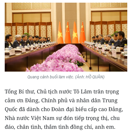
Media Pháp luật
Media Du lịch
Media Thế giới
Media Thể thao
Media Giáo dục
Media Y tế
Quang cảnh buổi làm việc. (Ảnh: HỒ QUÂN)
Media Khoa học - Công nghệ
Tổng Bí thư, Chủ tịch nước Tô Lâm trân trọng
Media Môi trường
cảm ơn Đảng, Chính phủ và nhân dân Trung
Ảnh
Quốc đã dành cho Đoàn đại biểu cấp cao Đảng,
Nhà nước Việt Nam sự đón tiếp trọng thị, chu
Infographic
đáo, chân tình, thắm tình đồng chí, anh em.