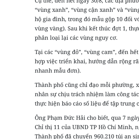
Cụ thể, đến hết ngày 30/8, các địa phư
“vùng xanh”, “vùng cận xanh” và “vùn
hộ gia đình, trong đó mẫu gộp 10 đối v
vùng vàng). Sau khi kết thúc đợt 1, thự
phân loại lại các vùng nguy cơ.
Tại các “vùng đỏ”, “vùng cam”, đến hế
hợp việc triển khai, hướng dẫn rộng rãi
nhanh mẫu đơn).
Thành phố cũng chỉ đạo mỗi phường, xã
nhân sự chịu trách nhiệm làm công tác 
thực hiện báo cáo số liệu để tập trung
Ông Phạm Đức Hải cho biết, qua 7 ngà
Chỉ thị 11 của UBND TP Hồ Chí Minh, ng
Thành phố đã chuyển 960.210 túi an s