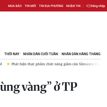
MUA BÁO
TIN MỚI
TIN ĐỊA PHƯƠNG
NHẬN TIN
Đăng nhập
THỜI NAY
NHÂN DÂN CUỐI TUẦN
NHÂN DÂN HẰNG THÁNG
tế
Phát hiện thực phẩm chức năng giảm cân Slimaura Care x3
vùng vàng” ở TP