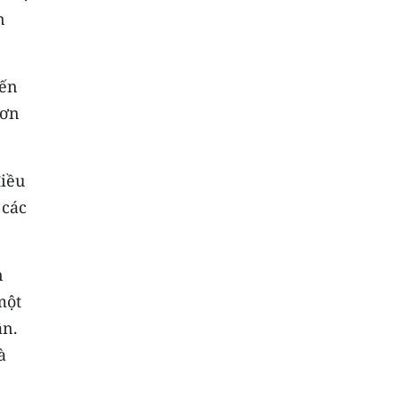
n
iến
đơn
điều
 các
n
một
ân.
à