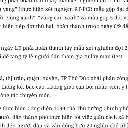
ơng phải hoàn thành lấy mẫu xét nghiệm đợt 1 tại cá
g vàng” (thực hiện xét nghiệm RT-PCR mẫu gộp đại 
ới “vùng xanh”, “vùng cận xanh” và mẫu gộp 5 đối v
c hiện tiếp đợt thứ hai, hoàn thành trước ngày 6/9 đ
t ngày 1/9 phải hoàn thành lấy mẫu xét nghiệm đợt 2
 để tăng tỷ lệ người dân tham gia tự lấy mẫu (test
, thị trấn, quận, huyện, TP Thủ Đức phải phân côn
thống kê, báo cáo; không giao cán bộ, nhân viên y t
 công tác chuyên môn.
y thực hiện Công điện 1099 của Thủ tướng Chính phủ
ười dân thành phố thực hiện tốt việc giãn cách xã h
inh đến người dân và vận động hơn 20 nghìn chủ nhà