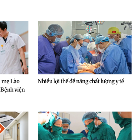
ời mẹ Lào
Nhiều lợi thế để nâng chất lượng y tế
i Bệnh viện