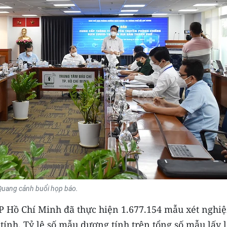
Quang cảnh buổi họp báo.
 TP Hồ Chí Minh đã thực hiện 1.677.154 mẫu xét nghi
ính. Tỷ lệ số mẫu dương tính trên tổng số mẫu lấy 