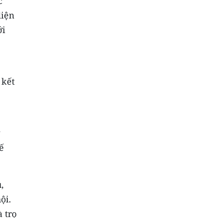
c
diện
ới
ể
 kết
g
ế
,
ội.
 trọ