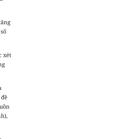
tăng
 số
c xét
ng
a
 đề
guồn
h),