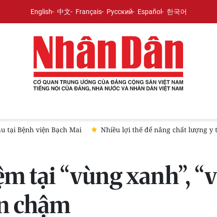
English
中文
Français
Русский
Español
한국어
ẫu tại Bệnh viện Bạch Mai
Nhiều lợi thế để nâng chất lượng y 
ệm tại “vùng xanh”, “
òn chậm