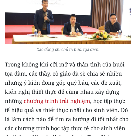
TIN MỚI
TIN ĐỊA PHƯƠNG
Trung du và miền núi phía Bắc
Đồng bằng sông Hồng
Các đồng chí chủ trì buổi tọa đàm.
Bắc Trung Bộ
Trong không khí cởi mở và thân tình của buổi
tọa đàm, các thầy, cô giáo đã sẽ chia sẻ nhiều
Duyên hải Nam Trung Bộ và Tây
Nguyên
những ý kiến đóng góp quý báu, các đề xuất,
kiến nghị thiết thực để cùng nhau xây dựng
Đông Nam Bộ
những
chương trình trải nghiệm
, học tập thực
Đồng bằng sông Cửu Long
tế hiệu quả và thiết thực nhất cho sinh viên. Đó
là làm cách nào để tìm ra hướng đi tốt nhất cho
Chuyên trang Hà Nội
các chương trình học tập thực tế cho sinh viên
Chuyên trang TP. Hồ Chí Minh