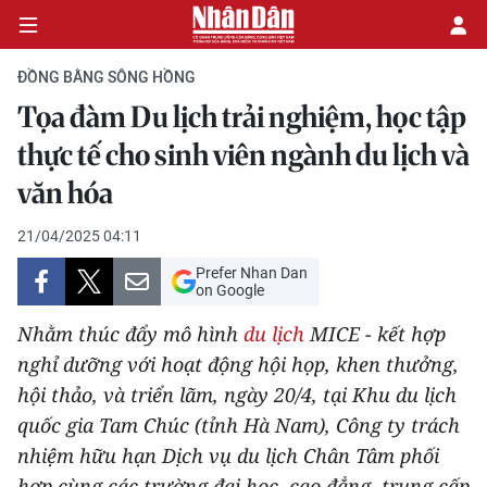
ĐỒNG BẰNG SÔNG HỒNG
Tọa đàm Du lịch trải nghiệm, học tập
CHÍNH TRỊ
thực tế cho sinh viên ngành du lịch và
văn hóa
KINH TẾ
21/04/2025 04:11
VĂN HÓA
Prefer Nhan Dan
on Google
XÃ HỘI
Nhằm thúc đẩy mô hình
du lịch
MICE - kết hợp
PHÁP LUẬT
nghỉ dưỡng với hoạt động hội họp, khen thưởng,
hội thảo, và triển lãm, ngày 20/4, tại Khu du lịch
DU LỊCH
quốc gia Tam Chúc (tỉnh Hà Nam), Công ty trách
nhiệm hữu hạn Dịch vụ du lịch Chân Tâm phối
THẾ GIỚI
hợp cùng các trường đại học, cao đẳng, trung cấp