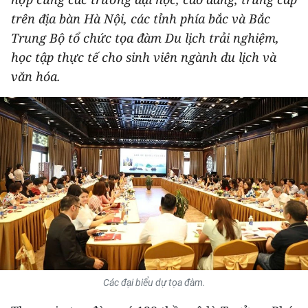
THỂ THAO
trên địa bàn Hà Nội, các tỉnh phía bắc và Bắc
Trung Bộ tổ chức tọa đàm Du lịch trải nghiệm,
GIÁO DỤC
học tập thực tế cho sinh viên ngành du lịch và
văn hóa.
Y TẾ
KHOA HỌC - CÔNG NGHỆ
MÔI TRƯỜNG
BẠN ĐỌC
KIỂM CHỨNG THÔNG TIN
TRI THỨC CHUYÊN SÂU
54 DÂN TỘC VIỆT NAM
Các đại biểu dự tọa đàm.