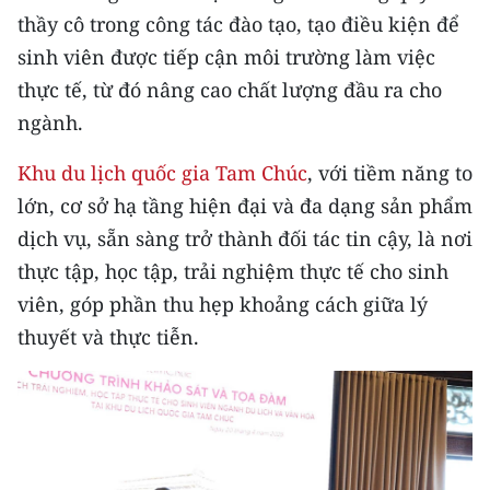
Media Pháp luật
thầy cô trong công tác đào tạo, tạo điều kiện để
sinh viên được tiếp cận môi trường làm việc
Media Du lịch
thực tế, từ đó nâng cao chất lượng đầu ra cho
Media Thế giới
ngành.
Media Thể thao
Khu du lịch quốc gia Tam Chúc
, với tiềm năng to
Media Giáo dục
lớn, cơ sở hạ tầng hiện đại và đa dạng sản phẩm
dịch vụ, sẵn sàng trở thành đối tác tin cậy, là nơi
Media Y tế
thực tập, học tập, trải nghiệm thực tế cho sinh
Media Khoa học - Công nghệ
viên, góp phần thu hẹp khoảng cách giữa lý
thuyết và thực tiễn.
Media Môi trường
Ảnh
Infographic