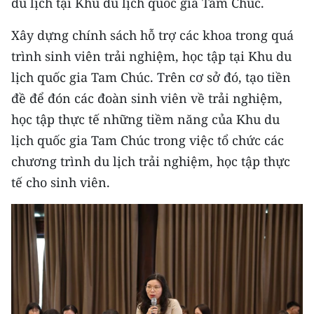
du lịch tại Khu du lịch quốc gia Tam Chúc.
CHUYÊN ĐỀ
Xây dựng chính sách hỗ trợ các khoa trong quá
trình sinh viên trải nghiệm, học tập tại Khu du
CÁC CHUYÊN TRANG
lịch quốc gia Tam Chúc. Trên cơ sở đó, tạo tiền
đề để đón các đoàn sinh viên về trải nghiệm,
VỀ BÁO NHÂN DÂN
học tập thực tế những tiềm năng của Khu du
lịch quốc gia Tam Chúc trong việc tổ chức các
THỜI NAY
chương trình du lịch trải nghiệm, học tập thực
NHÂN DÂN CUỐI TUẦN
tế cho sinh viên.
NHÂN DÂN HẰNG THÁNG
MUA BÁO
ĐỌC BÁO IN