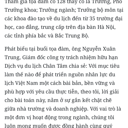
Tham gia tọa đàm có 128 thầy cô là Trưởng, Phó
CHƯƠNG TRÌNH OCOP - MỖI XÃ
MỘT SẢN PHẨM
Trưởng khoa; Trưởng ngành; Trưởng bộ môn tại
các khoa đào tạo về du lịch đến từ 35 trường đại
học, cao đẳng, trung cấp trên địa bàn Hà Nội,
RADIO
các tỉnh phía bắc và Bắc Trung Bộ.
MEDIA CENTER
Phát biểu tại buổi tọa đàm, ông Nguyễn Xuân
E-Magazine
Trung, Giám đốc công ty trách nhiệm hữu hạn
Dịch vụ du lịch Chân Tâm chia sẻ: Với mục tiêu
Video
làm thế nào để phát triển nguồn nhân lực du
Media Chính trị
lịch Việt Nam một cách bài bản, bền vững và
phù hợp với yêu cầu thực tiễn, theo tôi, lời giải
Media Kinh tế
cho bài toán này, nằm ở sự gắn kết chặt chẽ
Media Văn hóa
giữa nhà trường và doanh nghiệp. Với vai trò là
một đơn vị hoạt động trong ngành, chúng tôi
Media Xã hội
luôn mong muốn được đồng hành cùng quý