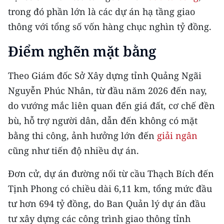
CHƯƠNG TRÌNH OCOP - MỖI XÃ
trong đó phần lớn là các dự án hạ tầng giao
MỘT SẢN PHẨM
thông với tổng số vốn hàng chục nghìn tỷ đồng.
Điểm nghẽn mặt bằng
RADIO
MEDIA CENTER
Theo Giám đốc Sở Xây dựng tỉnh Quảng Ngãi
Nguyễn Phúc Nhân, từ đầu năm 2026 đến nay,
E-Magazine
do vướng mắc liên quan đến giá đất, cơ chế đền
Video
bù, hỗ trợ người dân, dẫn đến không có mặt
bằng thi công, ảnh hưởng lớn đến
giải ngân
Media Chính trị
cũng như tiến độ nhiều dự án.
Media Kinh tế
Đơn cử, dự án đường nối từ cầu Thạch Bích đến
Media Văn hóa
Tịnh Phong có chiều dài 6,11 km, tổng mức đầu
tư hơn 694 tỷ đồng, do Ban Quản lý dự án đầu
Media Xã hội
tư xây dựng các công trình giao thông tỉnh