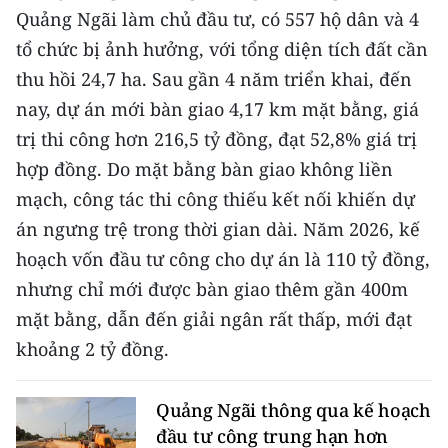
Media Pháp luật
Quảng Ngãi làm chủ đầu tư, có 557 hộ dân và 4
tổ chức bị ảnh hưởng, với tổng diện tích đất cần
Media Du lịch
thu hồi 24,7 ha. Sau gần 4 năm triển khai, đến
Media Thế giới
nay, dự án mới bàn giao 4,17 km mặt bằng, giá
trị thi công hơn 216,5 tỷ đồng, đạt 52,8% giá trị
Media Thể thao
hợp đồng. Do mặt bằng bàn giao không liền
Media Giáo dục
mạch, công tác thi công thiếu kết nối khiến dự
án ngưng trệ trong thời gian dài. Năm 2026, kế
Media Y tế
hoạch vốn đầu tư công cho dự án là 110 tỷ đồng,
Media Khoa học - Công nghệ
nhưng chỉ mới được bàn giao thêm gần 400m
Media Môi trường
mặt bằng, dẫn đến giải ngân rất thấp, mới đạt
khoảng 2 tỷ đồng.
Ảnh
Infographic
Quảng Ngãi thông qua kế hoạch
đầu tư công trung hạn hơn