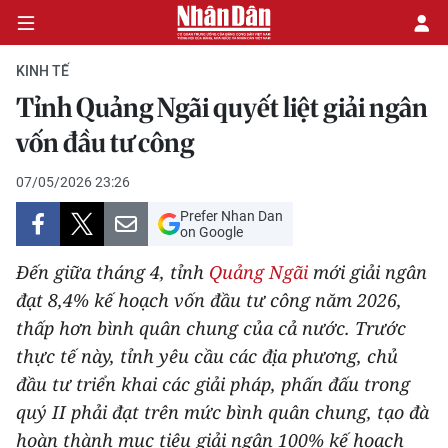
KINH TẾ
Tỉnh Quảng Ngãi quyết liệt giải ngân
CHÍNH TRỊ
vốn đầu tư công
KINH TẾ
07/05/2026 23:26
Prefer Nhan Dan
VĂN HÓA
on Google
Đến giữa tháng 4, tỉnh
Quảng Ngãi
mới giải ngân
XÃ HỘI
đạt 8,4% kế hoạch vốn đầu tư công năm 2026,
thấp hơn bình quân chung của cả nước. Trước
PHÁP LUẬT
thực tế này, tỉnh yêu cầu các địa phương, chủ
DU LỊCH
đầu tư triển khai các giải pháp, phấn đấu trong
quý II phải đạt trên mức bình quân chung, tạo đà
THẾ GIỚI
hoàn thành mục tiêu giải ngân 100% kế hoạch