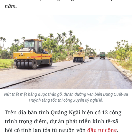
năm.
THỂ THAO
GIÁO DỤC
Y TẾ
KHOA HỌC - CÔNG NGHỆ
MÔI TRƯỜNG
BẠN ĐỌC
KIỂM CHỨNG THÔNG TIN
Nút thắt mặt bằng được tháo gỡ, dự án đường ven biển Dung Quất-Sa
Huỳnh tăng tốc thi công xuyên kỳ nghỉ lễ.
TRI THỨC CHUYÊN SÂU
Trên địa bàn tỉnh Quảng Ngãi hiện có 12 công
54 DÂN TỘC VIỆT NAM
trình trọng điểm, dự án phát triển kinh tế-xã
hội có tính lan tỏa từ nguồn vốn
đầu tư công
,