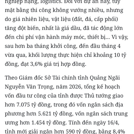
nghiệp nặng, logistics. Đối với dự án này, tuy
mặt bằng thi công không vướng nhiều, nhưng
CHUYÊN ĐỀ
do giá nhiên liệu, vật liệu (đất, đá, cấp phối)
CÁC CHUYÊN TRANG
tăng đột biến, nhất là giá dầu, đã tác động lớn
đến chi phí vận hành máy móc, thiết bị... Vì vậy,
sau hơn ba tháng khởi công, đến đầu tháng 4
VỀ BÁO NHÂN DÂN
vừa qua, khối lượng thực hiện chỉ khoảng 10 tỷ
THỜI NAY
đồng, đạt 3,6% giá trị hợp đồng.
NHÂN DÂN CUỐI TUẦN
Theo Giám đốc Sở Tài chính tỉnh Quảng Ngãi
Nguyễn Văn Trọng, năm 2026, tổng kế hoạch
NHÂN DÂN HẰNG THÁNG
vốn đầu tư công của tỉnh được Thủ tướng giao
MUA BÁO
hơn 7.075 tỷ đồng, trong đó vốn ngân sách địa
phương hơn 5.621 tỷ đồng, vốn ngân sách trung
ĐỌC BÁO IN
ương hơn 1.454 tỷ đồng. Tính đến ngày 16/4,
tỉnh mới giải ngân hơn 590 tỷ đồng, bằng 8,4%