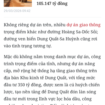
105.147 tỷ đồng
TIN MỚI
29/03/2026 09:42
TIN ĐỊA PHƯƠNG
Không riêng dự án trên, nhiều
dự án giao thông
Trung du và miền núi phía Bắc
trọng điểm khác như đường Hoàng Sa-Dốc Sỏi;
Đồng bằng sông Hồng
đường ven biển Dung Quất-Sa Huỳnh cũng rơi
vào tình trạng tương tự.
Bắc Trung Bộ
Mặc dù không nằm trong danh mục dự án, công
Duyên hải Nam Trung Bộ và Tây
Nguyên
trình trọng điểm của tỉnh, nhưng dự án nâng
cấp, mở rộng hệ thống hạ tầng giao thông trên
Đông Nam Bộ
địa bàn Khu kinh tế Dung Quất, với tổng mức
Đồng bằng sông Cửu Long
đầu tư 350 tỷ đồng, được xem là cú huých chiến
lược, tạo nền tảng để Dung Quất đón làn sóng
Chuyên trang Hà Nội
đầu tư mới trong lĩnh vực lọc hóa dầu, công
Chuyên trang TP. Hồ Chí Minh