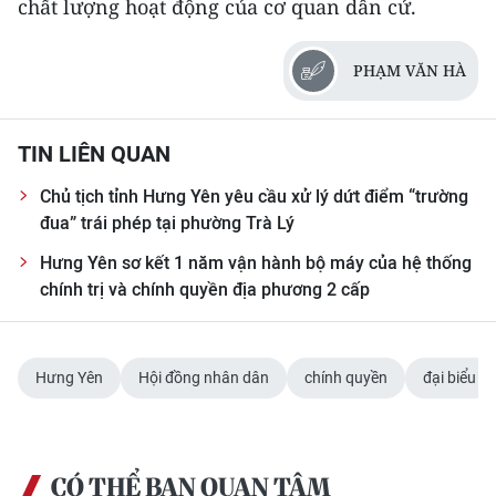
chất lượng hoạt động của cơ quan dân cử.
TIN MỚI
PHẠM VĂN HÀ
TIN ĐỊA PHƯƠNG
Trung du và miền núi phía Bắc
TIN LIÊN QUAN
Đồng bằng sông Hồng
Chủ tịch tỉnh Hưng Yên yêu cầu xử lý dứt điểm “trường
Bắc Trung Bộ
đua” trái phép tại phường Trà Lý
Hưng Yên sơ kết 1 năm vận hành bộ máy của hệ thống
Duyên hải Nam Trung Bộ và Tây
chính trị và chính quyền địa phương 2 cấp
Nguyên
Đông Nam Bộ
Hưng Yên
Hội đồng nhân dân
chính quyền
đại biểu
Đồng bằng sông Cửu Long
Chuyên trang Hà Nội
CÓ THỂ BẠN QUAN TÂM
Chuyên trang TP. Hồ Chí Minh