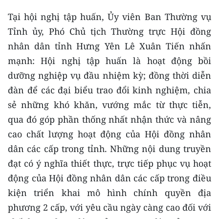
Media Pháp luật
Tại hội nghị tập huấn, Ủy viên Ban Thường vụ
Media Du lịch
Tỉnh ủy, Phó Chủ tịch Thường trực Hội đồng
nhân dân tỉnh Hưng Yên Lê Xuân Tiến nhấn
Media Thế giới
mạnh: Hội nghị tập huấn là hoạt động bồi
Media Thể thao
dưỡng nghiệp vụ đầu nhiệm kỳ; đồng thời diễn
đàn để các đại biểu trao đổi kinh nghiệm, chia
Media Giáo dục
sẻ những khó khăn, vướng mắc từ thực tiễn,
Media Y tế
qua đó góp phần thống nhất nhận thức và nâng
Media Khoa học - Công nghệ
cao chất lượng hoạt động của Hội đồng nhân
dân các cấp trong tỉnh. Những nội dung truyền
Media Môi trường
đạt có ý nghĩa thiết thực, trực tiếp phục vụ hoạt
Ảnh
động của Hội đồng nhân dân các cấp trong điều
kiện triển khai mô hình chính quyền địa
Infographic
phương 2 cấp, với yêu cầu ngày càng cao đối với