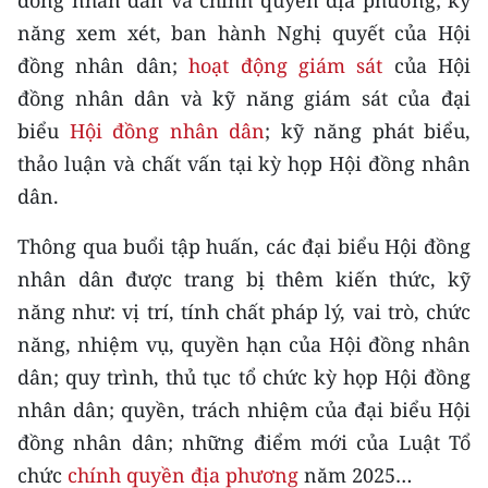
đồng nhân dân và chính quyền địa phương; kỹ
CHƯƠNG TRÌNH OCOP - MỖI XÃ
năng xem xét, ban hành Nghị quyết của Hội
MỘT SẢN PHẨM
đồng nhân dân;
hoạt động giám sát
của Hội
đồng nhân dân và kỹ năng giám sát của đại
RADIO
biểu
Hội đồng nhân dân
; kỹ năng phát biểu,
MEDIA CENTER
thảo luận và chất vấn tại kỳ họp Hội đồng nhân
dân.
E-Magazine
Thông qua buổi tập huấn, các đại biểu Hội đồng
Video
nhân dân được trang bị thêm kiến thức, kỹ
Media Chính trị
năng như: vị trí, tính chất pháp lý, vai trò, chức
năng, nhiệm vụ, quyền hạn của Hội đồng nhân
Media Kinh tế
dân; quy trình, thủ tục tổ chức kỳ họp Hội đồng
Media Văn hóa
nhân dân; quyền, trách nhiệm của đại biểu Hội
đồng nhân dân; những điểm mới của Luật Tổ
Media Xã hội
chức
chính quyền địa phương
năm 2025…