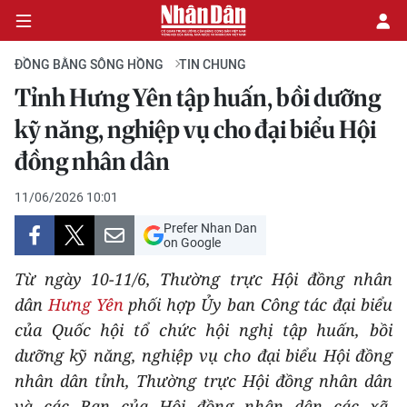
ĐỒNG BẰNG SÔNG HỒNG
TIN CHUNG
Tỉnh Hưng Yên tập huấn, bồi dưỡng
CHÍNH TRỊ
kỹ năng, nghiệp vụ cho đại biểu Hội
đồng nhân dân
KINH TẾ
11/06/2026 10:01
VĂN HÓA
Prefer Nhan Dan
on Google
XÃ HỘI
Từ ngày 10-11/6, Thường trực Hội đồng nhân
PHÁP LUẬT
dân
Hưng Yên
phối hợp Ủy ban Công tác đại biểu
của Quốc hội tổ chức hội nghị tập huấn, bồi
DU LỊCH
dưỡng kỹ năng, nghiệp vụ cho đại biểu Hội đồng
nhân dân tỉnh, Thường trực Hội đồng nhân dân
THẾ GIỚI
và các Ban của Hội đồng nhân dân các xã,