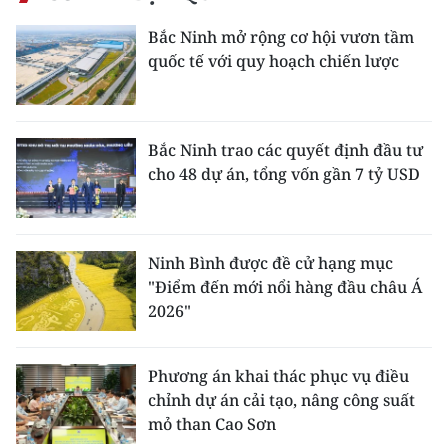
Bắc Ninh mở rộng cơ hội vươn tầm
CHUYÊN ĐỀ
quốc tế với quy hoạch chiến lược
CÁC CHUYÊN TRANG
Bắc Ninh trao các quyết định đầu tư
VỀ BÁO NHÂN DÂN
cho 48 dự án, tổng vốn gần 7 tỷ USD
THỜI NAY
NHÂN DÂN CUỐI TUẦN
Ninh Bình được đề cử hạng mục
"Điểm đến mới nổi hàng đầu châu Á
NHÂN DÂN HẰNG THÁNG
2026"
MUA BÁO
Phương án khai thác phục vụ điều
ĐỌC BÁO IN
chỉnh dự án cải tạo, nâng công suất
mỏ than Cao Sơn