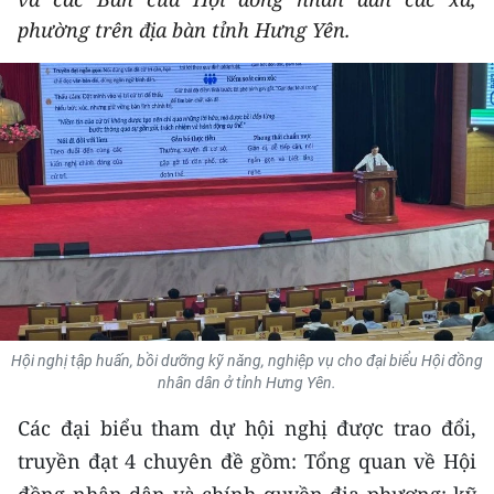
THỂ THAO
phường trên địa bàn tỉnh Hưng Yên.
GIÁO DỤC
Y TẾ
KHOA HỌC - CÔNG NGHỆ
MÔI TRƯỜNG
BẠN ĐỌC
KIỂM CHỨNG THÔNG TIN
Hội nghị tập huấn, bồi dưỡng kỹ năng, nghiệp vụ cho đại biểu Hội đồng
nhân dân ở tỉnh Hưng Yên.
TRI THỨC CHUYÊN SÂU
Các đại biểu tham dự hội nghị được trao đổi,
54 DÂN TỘC VIỆT NAM
truyền đạt 4 chuyên đề gồm: Tổng quan về Hội