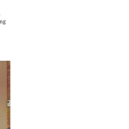
h
àng