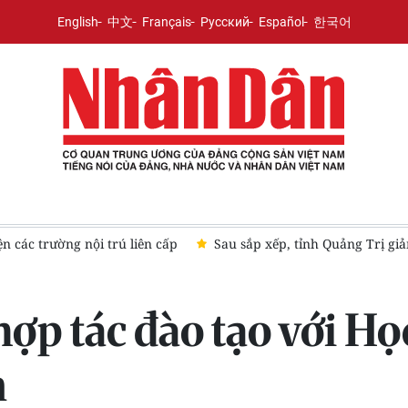
English
中文
Français
Русский
Español
한국어
áo dục công lập
[Video] Hà Nội bắt đầu tiếp nhận đăng ký c
ợp tác đào tạo với Họ
n