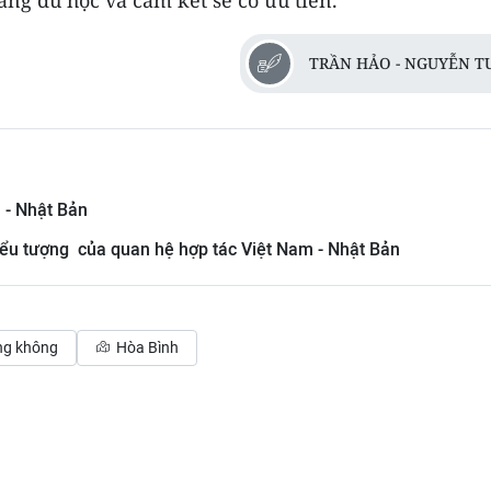
ng du học và cam kết sẽ có ưu tiên.
TRẦN HẢO - NGUYỄN T
 - Nhật Bản
iểu tượng của quan hệ hợp tác Việt Nam - Nhật Bản
ng không
Hòa Bình