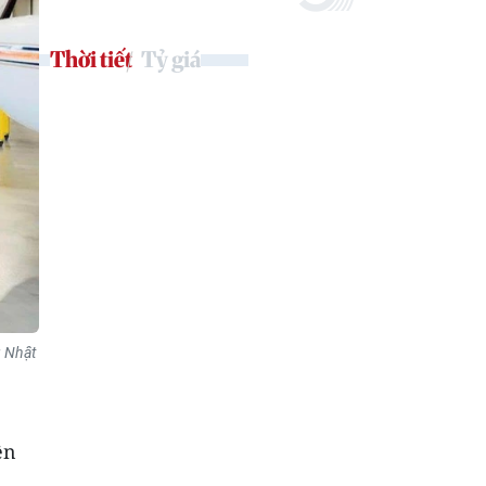
Thời tiết
Tỷ giá
g Nhật
ện