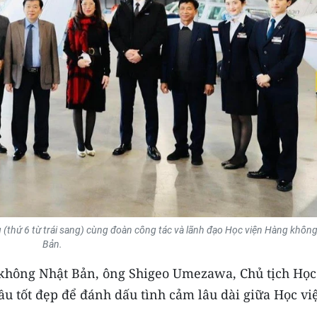
thứ 6 từ trái sang) cùng đoàn công tác và lãnh đạo Học viện Hàng khôn
Bản.
g không Nhật Bản, ông Shigeo Umezawa, Chủ tịch Học
đầu tốt đẹp để đánh dấu tình cảm lâu dài giữa Học vi