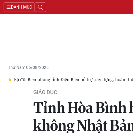
DANH MỤC
Thứ Năm 06/08/2026
trú liên cấp
Sau sắp xếp, tỉnh Quảng Trị giảm 55% số cơ sở gi
GIÁO DỤC
Tỉnh Hòa Bình h
không Nhật Bả