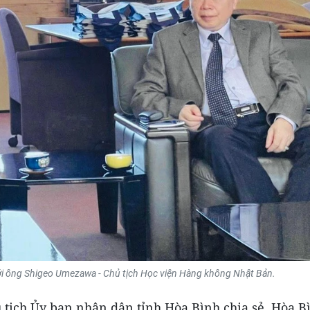
i ông Shigeo Umezawa - Chủ tịch Học viện Hàng không Nhật Bản.
tịch Ủy ban nhân dân tỉnh Hòa Bình chia sẻ, Hòa B