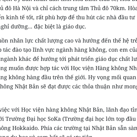
p Thủ đô Hà Nội và chỉ cách trung tâm Thủ đô 70km. Hò
ển kinh tế tốt, rất phù hợp để thu hút các nhà đầu tư
nghỉ dưỡng... đặc biệt là giáo dục.
ồn nhân lực chất lượng cao và hướng đến thế hệ trẻ
ợp tác đào tạo lĩnh vực ngành hàng không, con em củ
ngành khác để hướng tới phát triển giáo dục chất l
mong muốn được hợp tác với Học viện Hàng không Nh
hàng không hàng đầu trên thế giới. Hy vọng mối quan
không Nhật Bản sẽ đạt được các thỏa thuận như mon
iệc với Học viện hàng không Nhật Bản, lãnh đạo tỉ
i Trường Đại học SoKa (Trường đại học lớn top đầu
ông Hokkaido. Phía các trường tại Nhật Bản sẵn sà