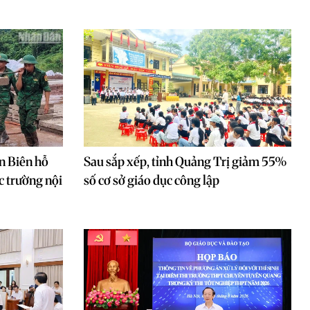
n Biên hỗ
Sau sắp xếp, tỉnh Quảng Trị giảm 55%
c trường nội
số cơ sở giáo dục công lập