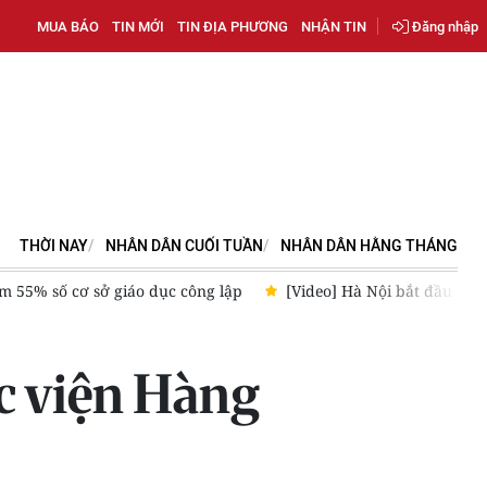
MUA BÁO
TIN MỚI
TIN ĐỊA PHƯƠNG
NHẬN TIN
Đăng nhập
THỜI NAY
NHÂN DÂN CUỐI TUẦN
NHÂN DÂN HẰNG THÁNG
ung cấp thực phẩm cho trường học
[Video] Hà Nội bảo đảm ho
c viện Hàng