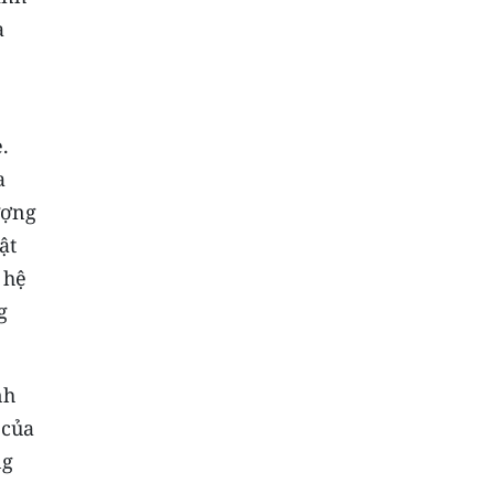
a
.
a
ượng
ật
 hệ
g
nh
 của
ng