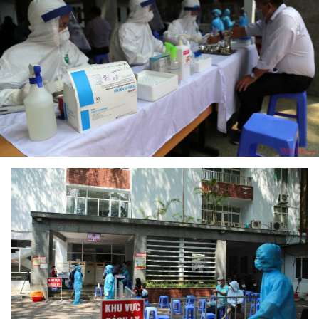
THỂ THAO
GIÁO DỤC
Y TẾ
KHOA HỌC - CÔNG NGHỆ
MÔI TRƯỜNG
BẠN ĐỌC
KIỂM CHỨNG THÔNG TIN
TRI THỨC CHUYÊN SÂU
54 DÂN TỘC VIỆT NAM