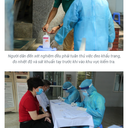
ENGLISH
中文
FRANÇAIS
РУССКИЙ
Người dân đến xét nghiệm đều phải tuân thủ việc đeo khẩu trang,
ESPAÑOL
đo nhiệt độ và sát khuẩn tay trước khi vào khu vực kiểm tra.
한국어