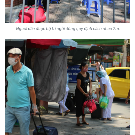
TIN MỚI
TIN ĐỊA PHƯƠNG
Người dân được bộ trí ngồi đúng quy định cách nhau 2m.
Trung du và miền núi phía Bắc
Đồng bằng sông Hồng
Bắc Trung Bộ
Duyên hải Nam Trung Bộ và Tây
Nguyên
Đông Nam Bộ
Đồng bằng sông Cửu Long
Chuyên trang Hà Nội
Chuyên trang TP. Hồ Chí Minh