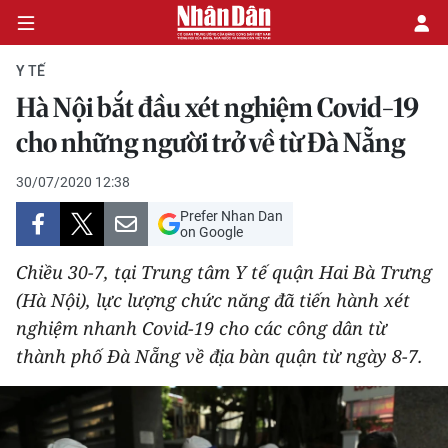
Y TẾ
Hà Nội bắt đầu xét nghiệm Covid-19
CHÍNH TRỊ
cho những người trở về từ Đà Nẵng
KINH TẾ
30/07/2020 12:38
Prefer Nhan Dan
VĂN HÓA
on Google
Chiều 30-7, tại Trung tâm Y tế quận Hai Bà Trưng
XÃ HỘI
(Hà Nội), lực lượng chức năng đã tiến hành xét
nghiệm nhanh Covid-19 cho các công dân từ
PHÁP LUẬT
thành phố Đà Nẵng về địa bàn quận từ ngày 8-7.
DU LỊCH
THẾ GIỚI