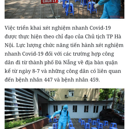
CHƯƠNG TRÌNH OCOP - MỖI XÃ
MỘT SẢN PHẨM
Việc triển khai xét nghiệm nhanh Covid-19
RADIO
được thực hiện theo chỉ đạo của Chủ tịch TP Hà
MEDIA CENTER
Nội. Lực lượng chức năng tiến hành xét nghiệm
nhanh Covid-19 đối với các trường hợp công
E-Magazine
dân đi từ thành phố Đà Nẵng về địa bàn quận
Video
kể từ ngày 8-7 và những công dân có liên quan
đến bệnh nhân 447 và bệnh nhân 459.
Media Chính trị
Media Kinh tế
Media Văn hóa
Media Xã hội