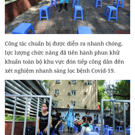
Media Pháp luật
Media Du lịch
Media Thế giới
Media Thể thao
Công tác chuẩn bị được diễn ra nhanh chóng,
lực lượng chức năng đã tiến hành phun khử
Media Giáo dục
khuẩn toàn bộ khu vực đón tiếp công dân đến
Media Y tế
xét nghiệm nhanh sàng lọc bệnh Covid-19.
Media Khoa học - Công nghệ
Media Môi trường
Ảnh
Infographic