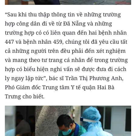
CHUYÊN ĐỀ
“Sau khi thu thập thông tin về những trường
hợp công dân đi về từ Đã Nẵng và những
CÁC CHUYÊN TRANG
trường hợp có có liên quan đến hai bệnh nhân
447 và bệnh nhân 459, chúng tôi đã yêu cầu tất
VỀ BÁO NHÂN DÂN
cả những người trên đều phải đến xét nghiệm
và mang theo tư trang cá nhân để trong trường
THỜI NAY
hợp có biểu hiện nghi vấn sẽ được đưa đi cách
NHÂN DÂN CUỐI TUẦN
ly ngay lập tức”, bác sĩ Trần Thị Phương Anh,
Phó Giám đốc Trung tâm Y tế quận Hai Bà
NHÂN DÂN HẰNG THÁNG
Trưng cho biết.
MUA BÁO
ĐỌC BÁO IN