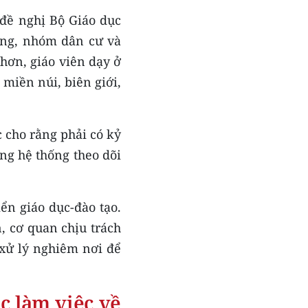
 đề nghị Bộ Giáo dục
vùng, nhóm dân cư và
hơn, giáo viên dạy ở
 miền núi, biên giới,
c cho rằng phải có kỷ
ựng hệ thống theo dõi
ển giáo dục-đào tạo.
, cơ quan chịu trách
 xử lý nghiêm nơi để
c làm việc về