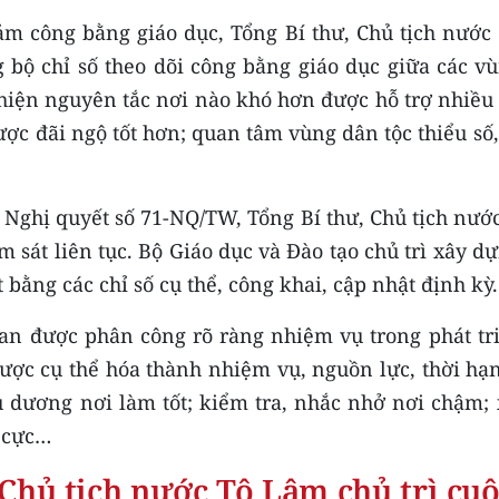
m công bằng giáo dục, Tổng Bí thư, Chủ tịch nước
 bộ chỉ số theo dõi công bằng giáo dục giữa các 
hiện nguyên tắc nơi nào khó hơn được hỗ trợ nhiều 
c đãi ngộ tốt hơn; quan tâm vùng dân tộc thiểu số,
 Nghị quyết số 71-NQ/TW, Tổng Bí thư, Chủ tịch nướ
ám sát liên tục. Bộ Giáo dục và Đào tạo chủ trì xây d
 bằng các chỉ số cụ thể, công khai, cập nhật định kỳ.
an được phân công rõ ràng nhiệm vụ trong phát tri
ược cụ thể hóa thành nhiệm vụ, nguồn lực, thời hạn
u dương nơi làm tốt; kiểm tra, nhắc nhở nơi chậm;
u cực…
 Chủ tịch nước Tô Lâm chủ trì cuộ