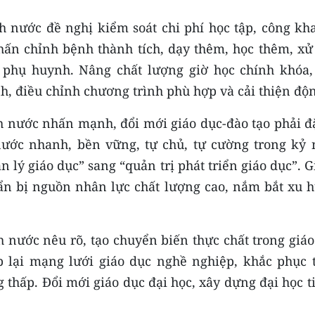
ch nước đề nghị kiểm soát chi phí học tập, công kha
hấn chỉnh bệnh thành tích, dạy thêm, học thêm, xử 
à phụ huynh. Nâng chất lượng giờ học chính khóa, 
h, điều chỉnh chương trình phù hợp và cải thiện độn
ch nước nhấn mạnh, đổi mới giáo dục-đào tạo phải đặ
 nước nhanh, bền vững, tự chủ, tự cường trong kỷ
 lý giáo dục” sang “quản trị phát triển giáo dục”. G
ẩn bị nguồn nhân lực chất lượng cao, nắm bắt xu 
ch nước nêu rõ, tạo chuyển biến thực chất trong giá
p lại mạng lưới giáo dục nghề nghiệp, khắc phục t
g thấp. Đổi mới giáo dục đại học, xây dựng đại học 