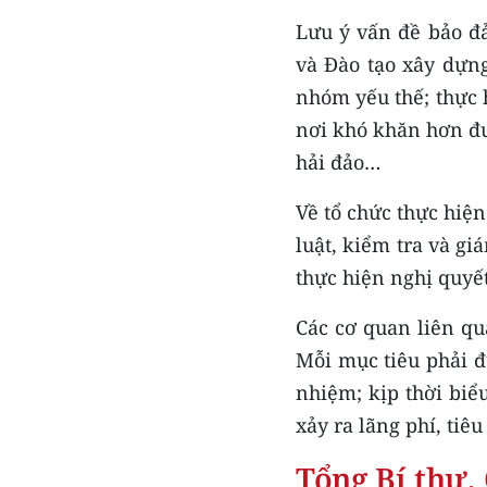
Lưu ý vấn đề bảo đả
và Đào tạo xây dựng
nhóm yếu thế; thực 
nơi khó khăn hơn đượ
hải đảo…
Về tổ chức thực hiện
luật, kiểm tra và gi
thực hiện nghị quyết
Các cơ quan liên qu
Mỗi mục tiêu phải đ
nhiệm; kịp thời biể
xảy ra lãng phí, tiê
Tổng Bí thư,