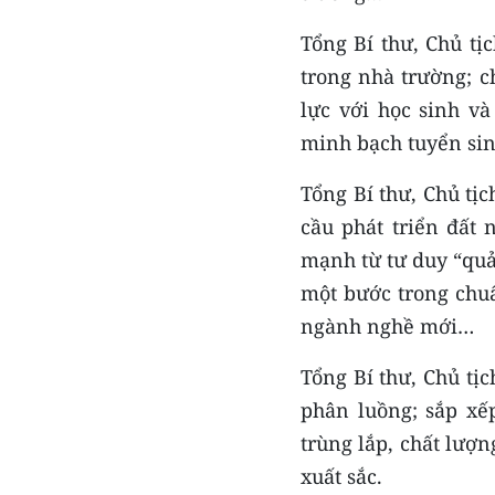
Tổng Bí thư, Chủ tị
trong nhà trường; c
lực với học sinh v
minh bạch tuyển sin
Tổng Bí thư, Chủ tị
cầu phát triển đất
mạnh từ tư duy “quản
một bước trong chu
ngành nghề mới…
Tổng Bí thư, Chủ tị
phân luồng; sắp xế
trùng lắp, chất lượn
xuất sắc.