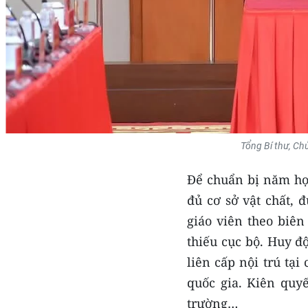
Tổng Bí thư, Ch
Để chuẩn bị năm học
đủ cơ sở vật chất, đ
giáo viên theo biên
thiếu cục bộ. Huy đ
liên cấp nội trú tại
quốc gia. Kiên quy
trường…