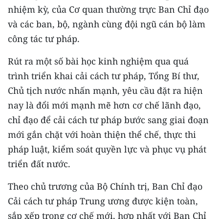
nhiệm kỳ, của Cơ quan thường trực Ban Chỉ đạo
CHUYÊN ĐỀ
và các ban, bộ, ngành cùng đội ngũ cán bộ làm
công tác tư pháp.
CÁC CHUYÊN TRANG
Rút ra một số bài học kinh nghiệm qua quá
trình triển khai cải cách tư pháp, Tổng Bí thư,
VỀ BÁO NHÂN DÂN
Chủ tịch nước nhấn mạnh, yêu cầu đặt ra hiện
THỜI NAY
nay là đổi mới mạnh mẽ hơn cơ chế lãnh đạo,
chỉ đạo để cải cách tư pháp bước sang giai đoạn
NHÂN DÂN CUỐI TUẦN
mới gắn chặt với hoàn thiện thể chế, thực thi
NHÂN DÂN HẰNG THÁNG
pháp luật, kiểm soát quyền lực và phục vụ phát
triển đất nước.
MUA BÁO
Theo chủ trương của Bộ Chính trị, Ban Chỉ đạo
ĐỌC BÁO IN
Cải cách tư pháp Trung ương được kiện toàn,
sắp xếp trong cơ chế mới, hợp nhất với Ban Chỉ