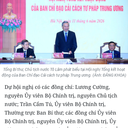
THỂ THAO
GIÁO DỤC
Y TẾ
KHOA HỌC - CÔNG NGHỆ
MÔI TRƯỜNG
Tổng Bí thư, Chủ tịch nước Tô Lâm phát biểu tại Hội nghị Tổng kết hoạt
BẠN ĐỌC
động của Ban Chỉ đạo Cải cách tư pháp Trung ương. (Ảnh: ĐĂNG KHOA)
Dự hội nghị có các đồng chí: Lương Cường,
KIỂM CHỨNG THÔNG TIN
nguyên Ủy viên Bộ Chính trị, nguyên Chủ tịch
TRI THỨC CHUYÊN SÂU
nước; Trần Cẩm Tú, Ủy viên Bộ Chính trị,
Thường trực Ban Bí thư; các đồng chí Ủy viên
54 DÂN TỘC VIỆT NAM
Bộ Chính trị, nguyên Ủy viên Bộ Chính trị, Ủy