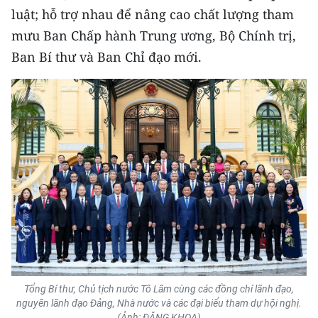
luật; hỗ trợ nhau để nâng cao chất lượng tham
mưu Ban Chấp hành Trung ương, Bộ Chính trị,
Ban Bí thư và Ban Chỉ đạo mới.
Tổng Bí thư, Chủ tịch nước Tô Lâm cùng các đồng chí lãnh đạo,
nguyên lãnh đạo Đảng, Nhà nước và các đại biểu tham dự hội nghị.
(Ảnh: ĐĂNG KHOA)