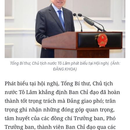
TIN MỚI
TIN ĐỊA PHƯƠNG
Trung du và miền núi phía Bắc
Đồng bằng sông Hồng
Bắc Trung Bộ
Tổng Bí thư, Chủ tịch nước Tô Lâm phát biểu tại Hội nghị. (Ảnh:
ĐĂNG KHOA)
Duyên hải Nam Trung Bộ và Tây
Nguyên
Phát biểu tại hội nghị, Tổng Bí thư, Chủ tịch
Đông Nam Bộ
nước Tô Lâm khẳng định Ban Chỉ đạo đã hoàn
thành tốt trọng trách mà Đảng giao phó; trân
Đồng bằng sông Cửu Long
trọng ghi nhận những đóng góp quan trọng,
Chuyên trang Hà Nội
tâm huyết của các đồng chí Trưởng ban, Phó
Trưởng ban, thành viên Ban Chỉ đạo qua các
Chuyên trang TP. Hồ Chí Minh