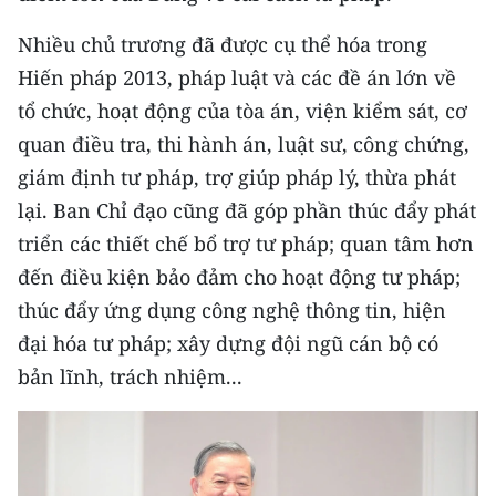
Media Pháp luật
Nhiều chủ trương đã được cụ thể hóa trong
Media Du lịch
Hiến pháp 2013, pháp luật và các đề án lớn về
Media Thế giới
tổ chức, hoạt động của tòa án, viện kiểm sát, cơ
quan điều tra, thi hành án, luật sư, công chứng,
Media Thể thao
giám định tư pháp, trợ giúp pháp lý, thừa phát
Media Giáo dục
lại. Ban Chỉ đạo cũng đã góp phần thúc đẩy phát
triển các thiết chế bổ trợ tư pháp; quan tâm hơn
Media Y tế
đến điều kiện bảo đảm cho hoạt động tư pháp;
Media Khoa học - Công nghệ
thúc đẩy ứng dụng công nghệ thông tin, hiện
đại hóa tư pháp; xây dựng đội ngũ cán bộ có
Media Môi trường
bản lĩnh, trách nhiệm...
Ảnh
Infographic