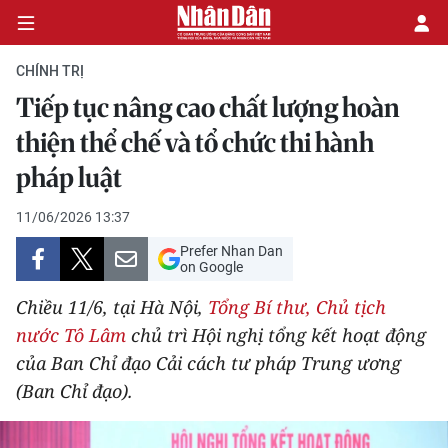
CHÍNH TRỊ
Tiếp tục nâng cao chất lượng hoàn
CHÍNH TRỊ
thiện thể chế và tổ chức thi hành
pháp luật
KINH TẾ
11/06/2026 13:37
VĂN HÓA
Prefer Nhan Dan
on Google
XÃ HỘI
Chiều 11/6, tại Hà Nội,
Tổng Bí thư, Chủ tịch
PHÁP LUẬT
nước Tô Lâm
chủ trì Hội nghị tổng kết hoạt động
của Ban Chỉ đạo Cải cách tư pháp Trung ương
DU LỊCH
(Ban Chỉ đạo).
THẾ GIỚI