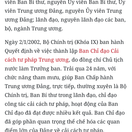
viên Ban Bí thư, nguyên Ủy viên Ban Bí thư, Ủy
CHƯƠNG TRÌNH OCOP - MỖI XÃ
MỘT SẢN PHẨM
viên Trung ương Đảng, nguyên Ủy viên Trung
ương Đảng; lãnh đạo, nguyên lãnh đạo các ban,
bộ, ngành Trung ương.
RADIO
Ngày 2/1/2002, Bộ Chính trị (Khóa IX) ban hành
MEDIA CENTER
Quyết định về việc thành lập
Ban Chỉ đạo Cải
E-Magazine
cách tư pháp Trung ương
, do đồng chí Chủ tịch
nước làm Trưởng ban. Trải qua 24 năm, với
Video
chức năng tham mưu, giúp Ban Chấp hành
Media Chính trị
Trung ương Đảng, trực tiếp, thường xuyên là Bộ
Chính trị, Ban Bí thư trong lãnh đạo, chỉ đạo
Media Kinh tế
công tác cải cách tư pháp, hoạt động của Ban
Media Văn hóa
Chỉ đạo đã đạt được nhiều kết quả. Ban Chỉ đạo
đã góp phần quan trọng thể chế hóa các quan
Media Xã hội
điểm lớn của Đảng về cải cách tư pháp.