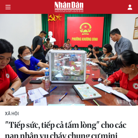
CHÍNH TRỊ
KINH TẾ
VĂN HÓA
XÃ HỘI
PHÁP LUẬT
XÃ HỘI
DU LỊCH
"Tiếp sức, tiếp cả tấm lòng" cho các
THẾ GIỚI
nạn nhân vụ cháy chung cư mini