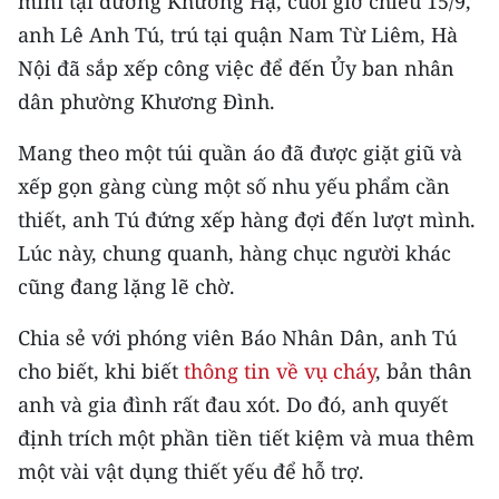
mini tại đường Khương Hạ, cuối giờ chiều 15/9,
CHƯƠNG TRÌNH OCOP - MỖI XÃ
anh Lê Anh Tú, trú tại quận Nam Từ Liêm, Hà
MỘT SẢN PHẨM
Nội đã sắp xếp công việc để đến Ủy ban nhân
dân phường Khương Đình.
RADIO
Mang theo một túi quần áo đã được giặt giũ và
MEDIA CENTER
xếp gọn gàng cùng một số nhu yếu phẩm cần
E-Magazine
thiết, anh Tú đứng xếp hàng đợi đến lượt mình.
Lúc này, chung quanh, hàng chục người khác
Video
cũng đang lặng lẽ chờ.
Media Chính trị
Chia sẻ với phóng viên Báo Nhân Dân, anh Tú
Media Kinh tế
cho biết, khi biết
thông tin về vụ cháy
, bản thân
anh và gia đình rất đau xót. Do đó, anh quyết
Media Văn hóa
định trích một phần tiền tiết kiệm và mua thêm
Media Xã hội
một vài vật dụng thiết yếu để hỗ trợ.