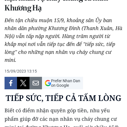
Khương Hạ
THỂ THAO
Đến tận chiều muộn 15/9, khoảng sân Ủy ban
GIÁO DỤC
nhân dân phường Khương Đình (Thanh Xuân, Hà
Y TẾ
Nội) vẫn tấp nập người. Hàng trăm người từ
khắp mọi nơi vẫn tiếp tục đến để "tiếp sức, tiếp
KHOA HỌC - CÔNG NGHỆ
lòng" cho những nạn nhân vụ cháy chung cư
mini.
MÔI TRƯỜNG
15/09/2023 13:15
BẠN ĐỌC
Prefer Nhan Dan
on Google
KIỂM CHỨNG THÔNG TIN
TIẾP SỨC, TIẾP CẢ TẤM LÒNG
TRI THỨC CHUYÊN SÂU
Biết có điểm nhận quyên góp tiền, nhu yếu
54 DÂN TỘC VIỆT NAM
phẩm giúp đỡ các nạn nhân vụ cháy chung cư