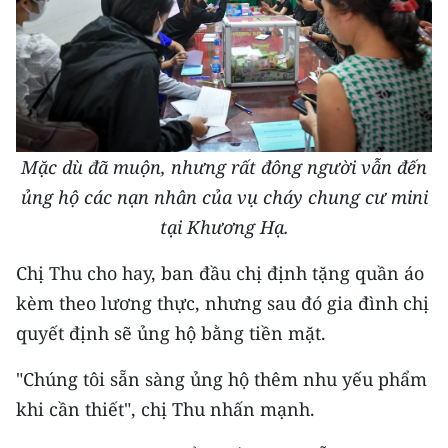
CHUYÊN ĐỀ
CÁC CHUYÊN TRANG
VỀ BÁO NHÂN DÂN
Mặc dù đã muộn, nhưng rất đông người vẫn đến
ủng hộ các nạn nhân của vụ cháy chung cư mini
THỜI NAY
tại Khương Hạ.
NHÂN DÂN CUỐI TUẦN
Chị Thu cho hay, ban đầu chị định tặng quần áo
NHÂN DÂN HẰNG THÁNG
kèm theo lương thực, nhưng sau đó gia đình chị
quyết định sẽ ủng hộ bằng tiền mặt.
MUA BÁO
"Chúng tôi sẵn sàng ủng hộ thêm nhu yếu phẩm
ĐỌC BÁO IN
khi cần thiết", chị Thu nhấn mạnh.