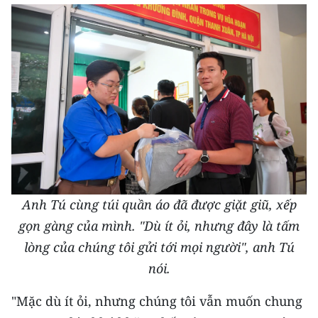
Media Pháp luật
Media Du lịch
Media Thế giới
Media Thể thao
Media Giáo dục
Media Y tế
Media Khoa học - Công nghệ
Anh Tú cùng túi quần áo đã được giặt giũ, xếp
Media Môi trường
gọn gàng của mình. "Dù ít ỏi, nhưng đây là tấm
lòng của chúng tôi gửi tới mọi người", anh Tú
Ảnh
nói.
Infographic
"Mặc dù ít ỏi, nhưng chúng tôi vẫn muốn chung