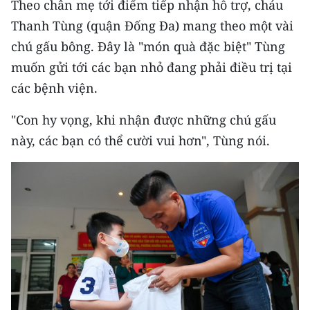
Theo chân mẹ tới điểm tiếp nhận hỗ trợ, cháu
ENGLISH
Thanh Tùng (quận Đống Đa) mang theo một vài
中文
chú gấu bông. Đây là "món quà đặc biệt" Tùng
muốn gửi tới các bạn nhỏ đang phải điều trị tại
FRANÇAIS
các bệnh viện.
РУССКИЙ
"Con hy vọng, khi nhận được những chú gấu
này, các bạn có thể cười vui hơn", Tùng nói.
ESPAÑOL
한국어