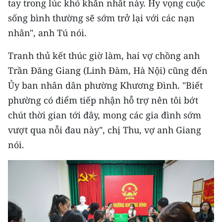
tay trong lúc khó khăn nhất này. Hy vọng cuộc
TIN MỚI
sống bình thường sẽ sớm trở lại với các nạn
nhân", anh Tú nói.
TIN ĐỊA PHƯƠNG
Tranh thủ kết thúc giờ làm, hai vợ chồng anh
Trung du và miền núi phía Bắc
Trần Đăng Giang (Linh Đàm, Hà Nội) cũng đến
Đồng bằng sông Hồng
Ủy ban nhân dân phường Khương Đình. "Biết
Bắc Trung Bộ
phường có điểm tiếp nhận hỗ trợ nên tôi bớt
chút thời gian tới đây, mong các gia đình sớm
Duyên hải Nam Trung Bộ và Tây
vượt qua nỗi đau này", chị Thu, vợ anh Giang
Nguyên
nói.
Đông Nam Bộ
Đồng bằng sông Cửu Long
Chuyên trang Hà Nội
Chuyên trang TP. Hồ Chí Minh