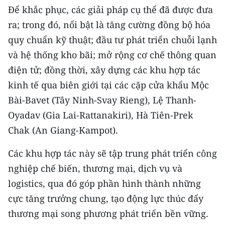
ENGLISH
Để khắc phục, các giải pháp cụ thể đã được đưa
ra; trong đó, nổi bật là tăng cường đồng bộ hóa
中文
quy chuẩn kỹ thuật; đầu tư phát triển chuỗi lạnh
và hệ thống kho bãi; mở rộng cơ chế thông quan
FRANÇAIS
điện tử; đồng thời, xây dựng các khu hợp tác
РУССКИЙ
kinh tế qua biên giới tại các cặp cửa khẩu Mộc
Bài-Bavet (Tây Ninh-Svay Rieng), Lệ Thanh-
ESPAÑOL
Oyadav (Gia Lai-Rattanakiri), Hà Tiên-Prek
한국어
Chak (An Giang-Kampot).
Các khu hợp tác này sẽ tập trung phát triển công
nghiệp chế biến, thương mại, dịch vụ và
logistics, qua đó góp phần hình thành những
cực tăng trưởng chung, tạo động lực thúc đẩy
thương mại song phương phát triển bền vững.