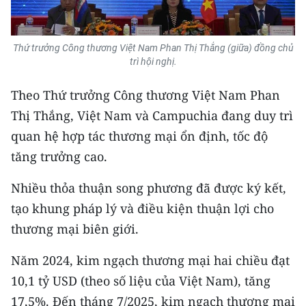
Media Pháp luật
Media Du lịch
Thứ trưởng Công thương Việt Nam Phan Thị Thắng (giữa) đồng chủ
trì hội nghị.
Media Thế giới
Theo Thứ trưởng Công thương Việt Nam Phan
Media Thể thao
Thị Thắng, Việt Nam và Campuchia đang duy trì
Media Giáo dục
quan hệ hợp tác thương mại ổn định, tốc độ
tăng trưởng cao.
Media Y tế
Media Khoa học - Công nghệ
Nhiều thỏa thuận song phương đã được ký kết,
tạo khung pháp lý và điều kiện thuận lợi cho
Media Môi trường
thương mại biên giới.
Ảnh
Năm 2024, kim ngạch thương mại hai chiều đạt
Infographic
10,1 tỷ USD (theo số liệu của Việt Nam), tăng
17,5%. Đến tháng 7/2025, kim ngạch thương mại