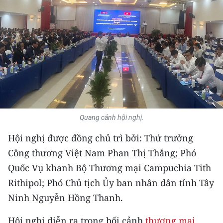
THỂ THAO
GIÁO DỤC
Y TẾ
KHOA HỌC - CÔNG NGHỆ
MÔI TRƯỜNG
Quang cảnh hội nghị.
BẠN ĐỌC
Hội nghị được đồng chủ trì bởi: Thứ trưởng
Công thương Việt Nam Phan Thị Thắng; Phó
KIỂM CHỨNG THÔNG TIN
Quốc Vụ khanh Bộ Thương mại Campuchia Tith
TRI THỨC CHUYÊN SÂU
Rithipol; Phó Chủ tịch Ủy ban nhân dân tỉnh Tây
Ninh Nguyễn Hồng Thanh.
54 DÂN TỘC VIỆT NAM
Hội nghị diễn ra trong bối cảnh
thương mại