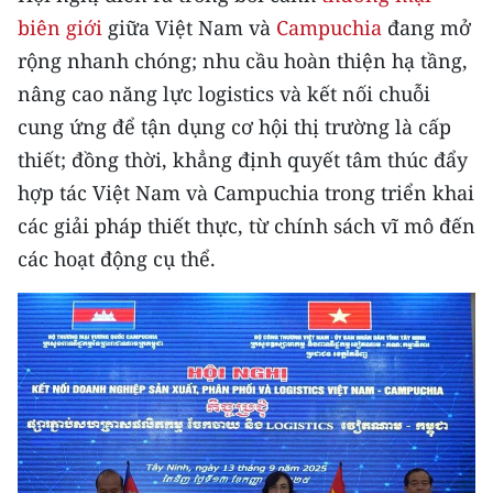
CHƯƠNG TRÌNH OCOP - MỖI XÃ
biên giới
giữa Việt Nam và
Campuchia
đang mở
MỘT SẢN PHẨM
rộng nhanh chóng; nhu cầu hoàn thiện hạ tầng,
nâng cao năng lực logistics và kết nối chuỗi
RADIO
cung ứng để tận dụng cơ hội thị trường là cấp
thiết; đồng thời, khẳng định quyết tâm thúc đẩy
MEDIA CENTER
hợp tác Việt Nam và Campuchia trong triển khai
E-Magazine
các giải pháp thiết thực, từ chính sách vĩ mô đến
các hoạt động cụ thể.
Video
Media Chính trị
Media Kinh tế
Media Văn hóa
Media Xã hội