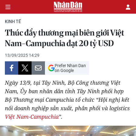
KINH TẾ
Thúc đẩy thương mại biên giới Việt
CHÍNH TRỊ
Nam-Campuchia đạt 20 tỷ USD
KINH TẾ
13/09/2025 14:29
Prefer Nhan Dan
VĂN HÓA
on Google
Ngày 13/9, tại Tây Ninh, Bộ Công thương Việt
XÃ HỘI
Nam, Ủy ban nhân dân tỉnh Tây Ninh phối hợp
Bộ Thương mại Campuchia tổ chức “Hội nghị kết
PHÁP LUẬT
nối doanh nghiệp sản xuất, phân phối và logistics
DU LỊCH
Việt Nam-Campuchia
”.
THẾ GIỚI