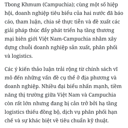
Tbong Khmum (Campuchia); cùng một số hiệp
CHUYÊN ĐỀ
hội, doanh nghiệp tiêu biểu của hai nước đã báo
cáo, tham luận, chia sẻ thực tiễn và đề xuất các
CÁC CHUYÊN TRANG
giải pháp thúc đẩy phát triển hạ tầng thương
mại biên giới Việt Nam-Campuchia nhằm xây
VỀ BÁO NHÂN DÂN
dựng chuỗi doanh nghiệp sản xuất, phân phối
và logistics.
THỜI NAY
Các ý kiến thảo luận trải rộng từ chính sách vĩ
NHÂN DÂN CUỐI TUẦN
mô đến những vấn đề cụ thể ở địa phương và
NHÂN DÂN HẰNG THÁNG
doanh nghiệp. Nhiều đại biểu nhấn mạnh, tiềm
năng thị trường giữa Việt Nam và Campuchia
MUA BÁO
còn rất lớn nhưng đang bị cản trở bởi hạ tầng
logistics thiếu đồng bộ, dịch vụ phân phối hạn
ĐỌC BÁO IN
chế và sự khác biệt về tiêu chuẩn kỹ thuật.