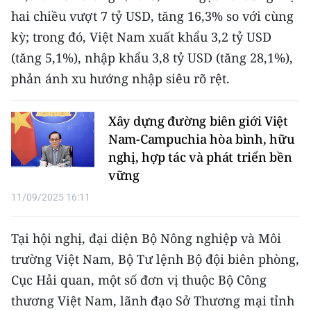
TIN MỚI
hai chiều vượt 7 tỷ USD, tăng 16,3% so với cùng
kỳ; trong đó, Việt Nam xuất khẩu 3,2 tỷ USD
TIN ĐỊA PHƯƠNG
(tăng 5,1%), nhập khẩu 3,8 tỷ USD (tăng 28,1%),
phản ánh xu hướng nhập siêu rõ rệt.
Trung du và miền núi phía Bắc
Đồng bằng sông Hồng
Xây dựng đường biên giới Việt
Nam-Campuchia hòa bình, hữu
Bắc Trung Bộ
nghị, hợp tác và phát triển bền
Duyên hải Nam Trung Bộ và Tây
vững
Nguyên
11/09/2025 16:11
Đông Nam Bộ
Tại hội nghị, đại diện Bộ Nông nghiệp và Môi
Đồng bằng sông Cửu Long
trường Việt Nam, Bộ Tư lệnh Bộ đội biên phòng,
Chuyên trang Hà Nội
Cục Hải quan, một số đơn vị thuộc Bộ Công
thương Việt Nam, lãnh đạo Sở Thương mại tỉnh
Chuyên trang TP. Hồ Chí Minh