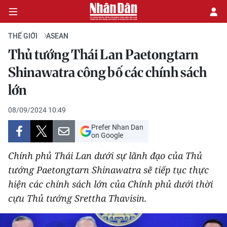
THẾ GIỚI
ASEAN
Thủ tướng Thái Lan Paetongtarn
CHÍNH TRỊ
Shinawatra công bố các chính sách
lớn
KINH TẾ
08/09/2024 10:49
VĂN HÓA
Prefer Nhan Dan
on Google
XÃ HỘI
Chính phủ Thái Lan dưới sự lãnh đạo của Thủ
PHÁP LUẬT
tướng Paetongtarn Shinawatra sẽ tiếp tục thực
hiện các chính sách lớn của Chính phủ dưới thời
DU LỊCH
cựu Thủ tướng Srettha Thavisin.
THẾ GIỚI