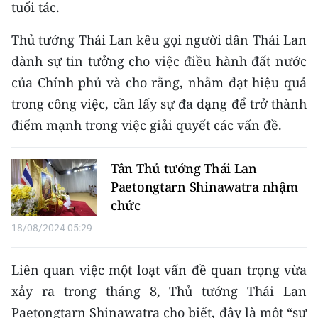
Media Pháp luật
tuổi tác.
Media Du lịch
Thủ tướng Thái Lan kêu gọi người dân Thái Lan
dành sự tin tưởng cho việc điều hành đất nước
Media Thế giới
của Chính phủ và cho rằng, nhằm đạt hiệu quả
Media Thể thao
trong công việc, cần lấy sự đa dạng để trở thành
điểm mạnh trong việc giải quyết các vấn đề.
Media Giáo dục
Media Y tế
Tân Thủ tướng Thái Lan
Paetongtarn Shinawatra nhậm
Media Khoa học - Công nghệ
chức
Media Môi trường
18/08/2024 05:29
Ảnh
Liên quan việc một loạt vấn đề quan trọng vừa
Infographic
xảy ra trong tháng 8, Thủ tướng Thái Lan
Paetongtarn Shinawatra cho biết, đây là một “sự