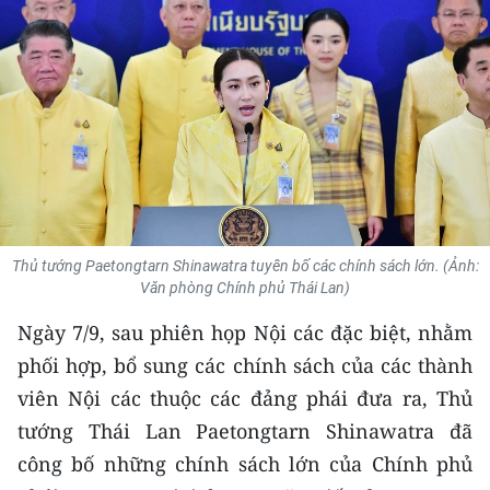
THỂ THAO
GIÁO DỤC
Y TẾ
KHOA HỌC - CÔNG NGHỆ
MÔI TRƯỜNG
Thủ tướng Paetongtarn Shinawatra tuyên bố các chính sách lớn. (Ảnh:
BẠN ĐỌC
Văn phòng Chính phủ Thái Lan)
Ngày 7/9, sau phiên họp Nội các đặc biệt, nhằm
KIỂM CHỨNG THÔNG TIN
phối hợp, bổ sung các chính sách của các thành
TRI THỨC CHUYÊN SÂU
viên Nội các thuộc các đảng phái đưa ra, Thủ
tướng Thái Lan Paetongtarn Shinawatra đã
54 DÂN TỘC VIỆT NAM
công bố những chính sách lớn của Chính phủ