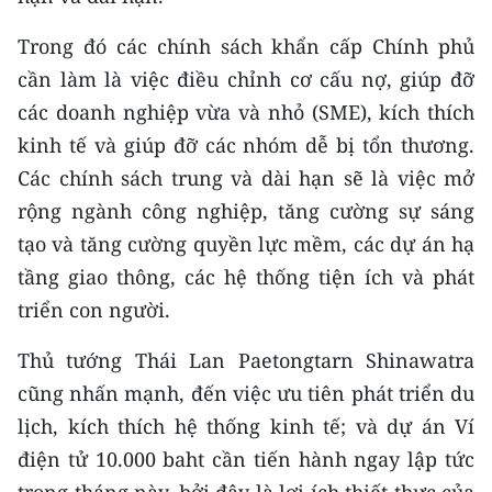
Trong đó các chính sách khẩn cấp Chính phủ
CHUYÊN ĐỀ
cần làm là việc điều chỉnh cơ cấu nợ, giúp đỡ
CÁC CHUYÊN TRANG
các doanh nghiệp vừa và nhỏ (SME), kích thích
kinh tế và giúp đỡ các nhóm dễ bị tổn thương.
VỀ BÁO NHÂN DÂN
Các chính sách trung và dài hạn sẽ là việc mở
rộng ngành công nghiệp, tăng cường sự sáng
THỜI NAY
tạo và tăng cường quyền lực mềm, các dự án hạ
tầng giao thông, các hệ thống tiện ích và phát
NHÂN DÂN CUỐI TUẦN
triển con người.
NHÂN DÂN HẰNG THÁNG
Thủ tướng Thái Lan Paetongtarn Shinawatra
MUA BÁO
cũng nhấn mạnh, đến việc ưu tiên phát triển du
lịch, kích thích hệ thống kinh tế; và dự án Ví
ĐỌC BÁO IN
điện tử 10.000 baht cần tiến hành ngay lập tức