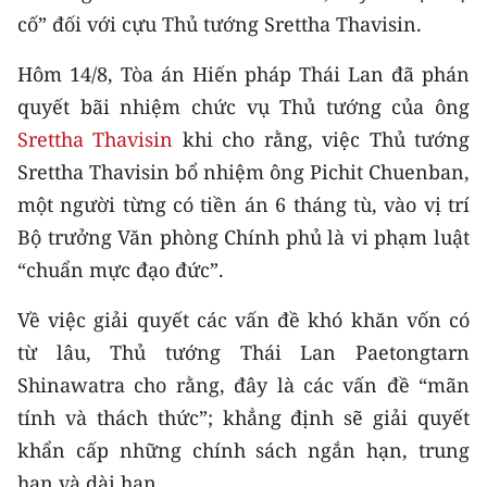
TIN MỚI
cố” đối với cựu Thủ tướng Srettha Thavisin.
TIN ĐỊA PHƯƠNG
Hôm 14/8, Tòa án Hiến pháp Thái Lan đã phán
quyết bãi nhiệm chức vụ Thủ tướng của ông
Trung du và miền núi phía Bắc
Srettha Thavisin
khi cho rằng, việc Thủ tướng
Srettha Thavisin bổ nhiệm ông Pichit Chuenban,
Đồng bằng sông Hồng
một người từng có tiền án 6 tháng tù, vào vị trí
Bắc Trung Bộ
Bộ trưởng Văn phòng Chính phủ là vi phạm luật
Duyên hải Nam Trung Bộ và Tây
“chuẩn mực đạo đức”.
Nguyên
Về việc giải quyết các vấn đề khó khăn vốn có
Đông Nam Bộ
từ lâu, Thủ tướng Thái Lan Paetongtarn
Shinawatra cho rằng, đây là các vấn đề “mãn
Đồng bằng sông Cửu Long
tính và thách thức”; khẳng định sẽ giải quyết
Chuyên trang Hà Nội
khẩn cấp những chính sách ngắn hạn, trung
hạn và dài hạn.
Chuyên trang TP. Hồ Chí Minh