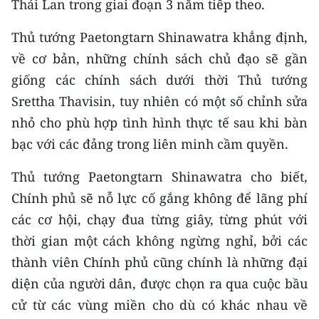
Thái Lan trong giai đoạn 3 năm tiếp theo.
CHƯƠNG TRÌNH OCOP - MỖI XÃ
MỘT SẢN PHẨM
Thủ tướng Paetongtarn Shinawatra khẳng định,
về cơ bản, những chính sách chủ đạo sẽ gần
RADIO
giống các chính sách dưới thời Thủ tướng
Srettha Thavisin, tuy nhiên có một số chỉnh sửa
MEDIA CENTER
nhỏ cho phù hợp tình hình thực tế sau khi bàn
E-Magazine
bạc với các đảng trong liên minh cầm quyền.
Video
Thủ tướng Paetongtarn Shinawatra cho biết,
Chính phủ sẽ nỗ lực cố gắng không để lãng phí
Media Chính trị
các cơ hội, chạy đua từng giây, từng phút với
Media Kinh tế
thời gian một cách không ngừng nghỉ, bởi các
thành viên Chính phủ cũng chính là những đại
Media Văn hóa
diện của người dân, được chọn ra qua cuộc bầu
Media Xã hội
cử từ các vùng miền cho dù có khác nhau về