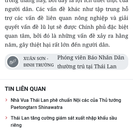
trong tháng này, bởi đây là lợi ích thiết thực của
ENGLISH
người dân. Các vấn đề khác như tập trung hỗ
trợ các vấn đề liên quan nông nghiệp và giải
中文
quyết vấn đề lũ lụt sẽ được Chính phủ đặc biệt
FRANÇAIS
quan tâm, bởi đó là những vấn đề xảy ra hằng
năm, gây thiệt hại rất lớn đến người dân.
РУССКИЙ
Phóng viên Báo Nhân Dân
XUÂN SƠN -
ESPAÑOL
ĐINH TRƯỜNG
thường trú tại Thái Lan
한국어
TIN LIÊN QUAN
Nhà Vua Thái Lan phê chuẩn Nội các của Thủ tướng
Paetongtarn Shinawatra
Thái Lan tăng cường giám sát xuất nhập khẩu sầu
riêng