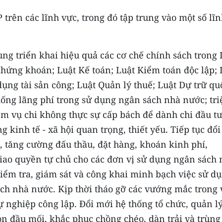
trên các lĩnh vực, trong đó tập trung vào một số lĩ
ng triển khai hiệu quả các cơ chế chính sách trong 
Chứng khoán; Luật Kế toán; Luật Kiểm toán độc lập; 
ụng tài sản công; Luật Quản lý thuế; Luật Dự trữ qu
hống lãng phí trong sử dụng ngân sách nhà nước; tri
ệm vụ chi không thực sự cấp bách để dành chi đầu t
ng kinh tế - xã hội quan trọng, thiết yếu. Tiếp tục đổ
 tăng cường đấu thầu, đặt hàng, khoán kinh phí,
iao quyền tự chủ cho các đơn vị sử dụng ngân sách 
kiểm tra, giám sát và công khai minh bạch việc sử d
ch nhà nước. Kịp thời tháo gỡ các vướng mắc trong 
sự nghiệp công lập. Đổi mới hệ thống tổ chức, quản l
n đầu mối, khắc phục chồng chéo, dàn trải và trùng