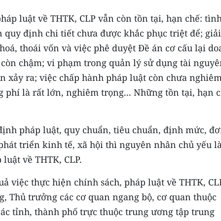
pháp luật về THTK, CLP vẫn còn tồn tại, hạn chế: tìn
uy định chi tiết chưa được khắc phục triệt để; giải
hoá, thoái vốn và việc phê duyệt Đề án cơ cấu lại d
 còn chậm; vi phạm trong quản lý sử dụng tài nguyê
òn xảy ra; việc chấp hành pháp luật còn chưa nghiêm
g phí là rất lớn, nghiêm trọng... Những tồn tại, hạn 
ịnh pháp luật, quy chuẩn, tiêu chuẩn, định mức, đ
phát triển kinh tế, xã hội thì nguyên nhân chủ yếu l
p luật về THTK, CLP.
quả việc thực hiện chính sách, pháp luật về THTK, CL
g, Thủ trưởng các cơ quan ngang bộ, cơ quan thuộc
ác tỉnh, thành phố trực thuộc trung ương tập trung