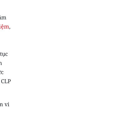
năm
kiệm
,
tục
n
ực
 CLP
m vi