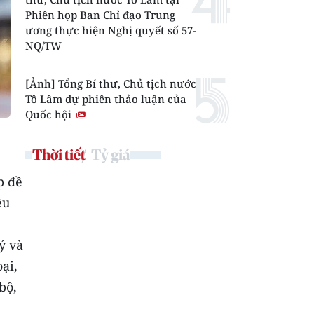
Phiên họp Ban Chỉ đạo Trung
ương thực hiện Nghị quyết số 57-
NQ/TW
[Ảnh] Tổng Bí thư, Chủ tịch nước
Tô Lâm dự phiên thảo luận của
Quốc hội
Thời tiết
Tỷ giá
p đề
ều
ý và
ại,
bộ,