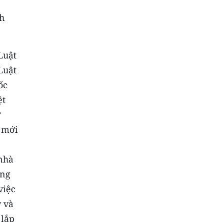
nh
Luật
Luật
ốc
ệt
ư
i mới
nhà
ụng
việc
ý và
 lắp