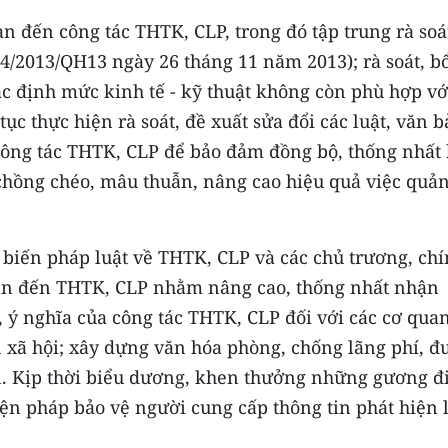
n đến công tác THTK, CLP, trong đó tập trung rà soá
44/2013/QH13 ngày 26 tháng 11 năm 2013); rà soát, b
ác định mức kinh tế - kỹ thuật không còn phù hợp vớ
tục thực hiện rà soát, đề xuất sửa đổi các luật, văn 
công tác THTK, CLP để bảo đảm đồng bộ, thống nhất
chồng chéo, mâu thuẫn, nâng cao hiệu quả việc quản 
 biến pháp luật về THTK, CLP và các chủ trương, ch
uan đến THTK, CLP nhằm nâng cao, thống nhất nhận
, ý nghĩa của công tác THTK, CLP đối với các cơ quan
n xã hội; xây dựng văn hóa phòng, chống lãng phí, đ
n. Kịp thời biểu dương, khen thưởng những gương đ
iện pháp bảo vệ người cung cấp thông tin phát hiện 