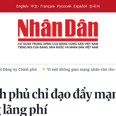
English
中文
Français
Русский
Español
한국어
với Đảng ủy Chính phủ
Vì một không gian mạng nhân văn cho 
h phủ chỉ đạo đẩy mạ
 lãng phí