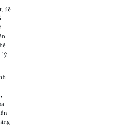
t, đề
ổ
i
bản
 hệ
lý,
ính
,
ưa
iển
lãng