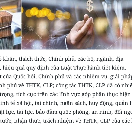
khăn, thách thức, Chính phủ, các bộ, ngành, địa
t, hiệu quả quy định của Luật Thực hành tiết kiệm,
t của Quốc hội, Chính phủ và các nhiệm vụ, giải phá
ính phủ về THTK, CLP; công tác THTK, CLP đã có nhi
rọng, tích cực trên các lĩnh vực góp phần thực hiện
kinh tế xã hội, tài chính, ngân sách, huy động, quản l
t lực, tài lực, bảo đảm quốc phòng, an ninh, đối ngo
t nước; nhận thức, trách nhiệm về THTK, CLP của các 