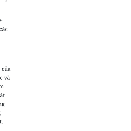
Đ-
các
h của
c và
ệm
át
ng
g
t,