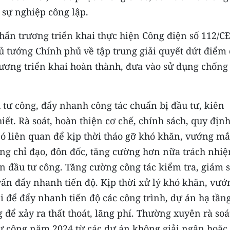
 sự nghiệp công lập.
hẩn trương triển khai thực hiện Công điện số 112/C
 tướng Chính phủ về tập trung giải quyết dứt điểm 
rương triển khai hoàn thành, đưa vào sử dụng chống
 tư công, đẩy nhanh công tác chuẩn bị đầu tư, kiên
iết. Rà soát, hoàn thiện cơ chế, chính sách, quy địn
có liên quan để kịp thời tháo gỡ khó khăn, vướng mắ
ung chỉ đạo, đôn đốc, tăng cường hơn nữa trách nhi
n đầu tư công. Tăng cường công tác kiểm tra, giám s
vấn đẩy nhanh tiến độ. Kịp thời xử lý khó khăn, vướ
ài để đẩy nhanh tiến độ các công trình, dự án hạ tần
 để xảy ra thất thoát, lãng phí. Thường xuyên rà soá
tư công năm 2024 từ các dự án không giải ngân hoặc