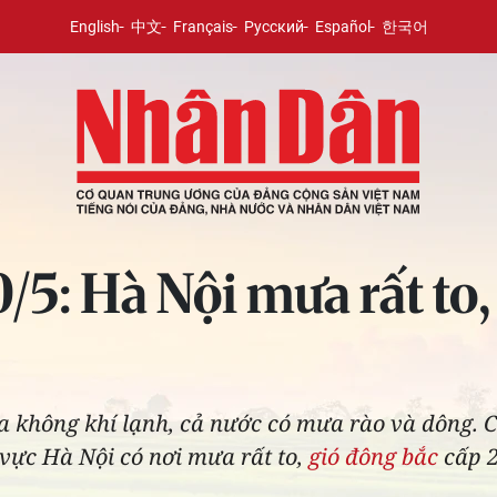
English
中文
Français
Русский
Español
한국어
0/5: Hà Nội mưa rất to
a không khí lạnh, cả nước có mưa rào và dông. C
 vực Hà Nội có nơi mưa rất to,
gió đông bắc
cấp 2