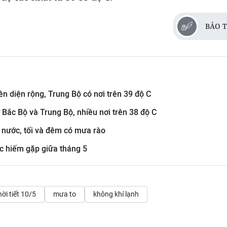
BẢO T
ên diện rộng, Trung Bộ có nơi trên 39 độ C
ở Bắc Bộ và Trung Bộ, nhiều nơi trên 38 độ C
ả nước, tối và đêm có mưa rào
c hiếm gặp giữa tháng 5
hời tiết 10/5
mưa to
không khí lạnh