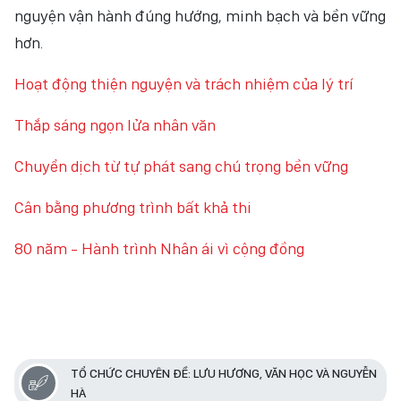
nguyện vận hành đúng hướng, minh bạch và bền vững
NHÂN DÂN ĐIỆN TỬ
hơn.
NHÂN DÂN HẰNG THÁNG
Hoạt động thiện nguyện và trách nhiệm của lý trí
BÁO THỜI NAY
Thắp sáng ngọn lửa nhân văn
Chuyển dịch từ tự phát sang chú trọng bền vững
Cân bằng phương trình bất khả thi
80 năm - Hành trình Nhân ái vì cộng đồng
TỔ CHỨC CHUYÊN ĐỀ: LƯU HƯƠNG, VĂN HỌC VÀ NGUYỄN
HÀ