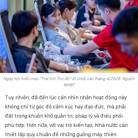
HỒN VIỆT
SỨC SỐNG VIỆT
THỂ THAO
ĐỜI SỐNG VĂN HÓA
VĂN NGHỆ
Ngày hội hiến máu “Trái tim Thủ đô” tổ chức vào tháng 4/2026. Nguồn
QUỐC TẾ
NIHBT
NHỊP SỐNG THỜI ĐẠI
Tuy nhiên, đã đến lúc cần nhìn nhận hoạt động này
không chỉ từ góc độ cảm xúc hay đạo đức, mà phải
AN NINH - XÃ HỘI
đặt trong khuôn khổ quản trị, pháp lý và điều phối
phù hợp. Hơn nữa, với vai trò kiến tạo, Nhà nước cần
KHOA HỌC - GIÁO DỤC
thiết lập quy chuẩn để những guồng máy thiện