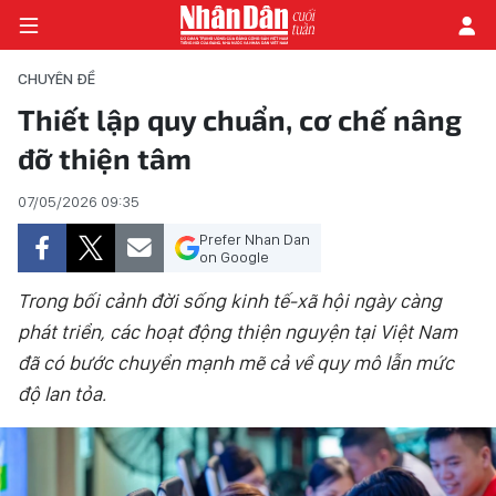
CHUYÊN ĐỀ
Thiết lập quy chuẩn, cơ chế nâng
đỡ thiện tâm
TRANG CHỦ
07/05/2026 09:35
THỜI SỰ - CHÍNH TRỊ
Prefer Nhan Dan
E-MAGAZINE
on Google
Trong bối cảnh đời sống kinh tế-xã hội ngày càng
GÓC NHÌN KINH TẾ
phát triển, các hoạt động thiện nguyện tại Việt Nam
đã có bước chuyển mạnh mẽ cả về quy mô lẫn mức
CHUYÊN ĐỀ
độ lan tỏa.
ĐỜI SỐNG XÃ HỘI
PHÓNG SỰ