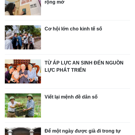
rộng mở
Cơ hội lớn cho kinh tế số
TỪ ÁP LỰC AN SINH ĐẾN NGUỒN
LỰC PHÁT TRIỂN
Viết lại mệnh đề dân số
Để một ngày được già đi trong tự