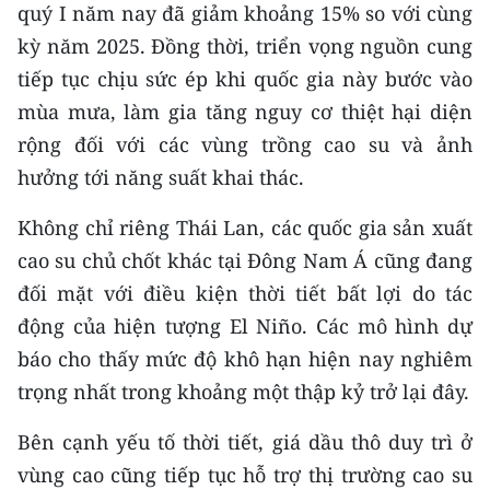
Media Pháp luật
quý I năm nay đã giảm khoảng 15% so với cùng
kỳ năm 2025. Đồng thời, triển vọng nguồn cung
Media Du lịch
tiếp tục chịu sức ép khi quốc gia này bước vào
Media Thế giới
mùa mưa, làm gia tăng nguy cơ thiệt hại diện
rộng đối với các vùng trồng cao su và ảnh
Media Thể thao
hưởng tới năng suất khai thác.
Media Giáo dục
Không chỉ riêng Thái Lan, các quốc gia sản xuất
Media Y tế
cao su chủ chốt khác tại Đông Nam Á cũng đang
đối mặt với điều kiện thời tiết bất lợi do tác
Media Khoa học - Công nghệ
động của hiện tượng El Niño. Các mô hình dự
Media Môi trường
báo cho thấy mức độ khô hạn hiện nay nghiêm
trọng nhất trong khoảng một thập kỷ trở lại đây.
Ảnh
Bên cạnh yếu tố thời tiết, giá dầu thô duy trì ở
Infographic
vùng cao cũng tiếp tục hỗ trợ thị trường cao su