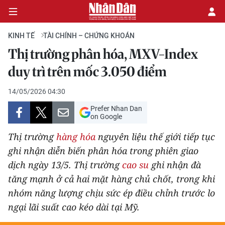
KINH TẾ
TÀI CHÍNH – CHỨNG KHOÁN
Thị trường phân hóa, MXV-Index
CHÍNH TRỊ
duy trì trên mốc 3.050 điểm
KINH TẾ
14/05/2026 04:30
Prefer Nhan Dan
VĂN HÓA
on Google
Thị trường
hàng hóa
nguyên liệu thế giới tiếp tục
XÃ HỘI
ghi nhận diễn biến phân hóa trong phiên giao
dịch ngày 13/5. Thị trường
cao su
ghi nhận đà
PHÁP LUẬT
tăng mạnh ở cả hai mặt hàng chủ chốt, trong khi
DU LỊCH
nhóm năng lượng chịu sức ép điều chỉnh trước lo
ngại lãi suất cao kéo dài tại Mỹ.
THẾ GIỚI