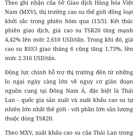
Theo ghi nhận của Sở Giao dịch Hàng hóa Việt
CHƯƠNG TRÌNH OCOP - MỖI XÃ
MỘT SẢN PHẨM
Nam (MXV), thị trường cao su thế giới đồng loạt
khởi sắc trong phiên hôm qua (13/5). Kết thúc
phiên giao dịch, giá cao su TSR20 tăng mạnh
RADIO
4,42% lên mức 2.610 USD/tấn. Trong khi đó, giá
MEDIA CENTER
cao su RSS3 giao tháng 6 cũng tăng 1,73%, lên
mức 2.316 USD/tấn.
E-Magazine
Động lực chính hỗ trợ thị trường đến từ những
Video
lo ngại ngày càng lớn về nguy cơ gián đoạn
Media Chính trị
nguồn cung tại Đông Nam Á, đặc biệt là Thái
Lan - quốc gia sản xuất và xuất khẩu cao su tự
Media Kinh tế
nhiên lớn nhất thế giới - với phần lớn sản lượng
Media Văn hóa
thuộc dòng TSR20.
Media Xã hội
Theo MXV, xuất khẩu cao su của Thái Lan trong