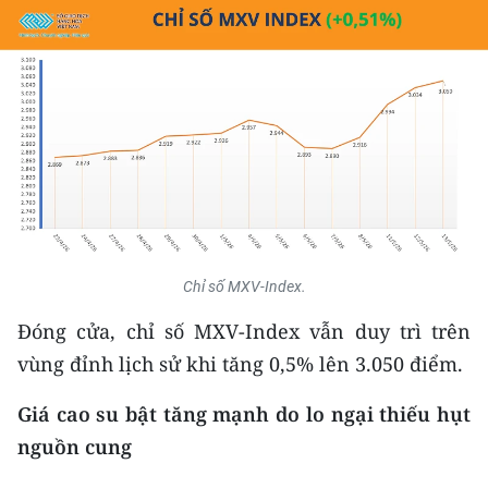
THỂ THAO
GIÁO DỤC
Y TẾ
KHOA HỌC - CÔNG NGHỆ
MÔI TRƯỜNG
BẠN ĐỌC
Chỉ số MXV-Index.
Đóng cửa, chỉ số MXV-Index vẫn duy trì trên
KIỂM CHỨNG THÔNG TIN
vùng đỉnh lịch sử khi tăng 0,5% lên 3.050 điểm.
TRI THỨC CHUYÊN SÂU
Giá cao su bật tăng mạnh do lo ngại thiếu hụt
54 DÂN TỘC VIỆT NAM
nguồn cung