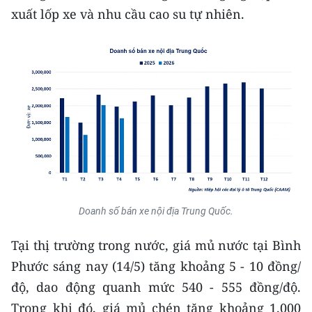
xuất lốp xe và nhu cầu cao su tự nhiên.
CHUYÊN ĐỀ
CÁC CHUYÊN TRANG
VỀ BÁO NHÂN DÂN
THỜI NAY
NHÂN DÂN CUỐI TUẦN
NHÂN DÂN HẰNG THÁNG
Doanh số bán xe nội địa Trung Quốc.
MUA BÁO
Tại thị trường trong nước, giá mủ nước tại Bình
Phước sáng nay (14/5) tăng khoảng 5 - 10 đồng/
ĐỌC BÁO IN
độ, dao động quanh mức 540 - 555 đồng/độ.
Trong khi đó, giá mủ chén tăng khoảng 1.000