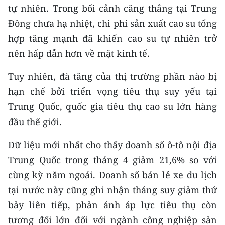
tự nhiên. Trong bối cảnh căng thẳng tại Trung
TIN MỚI
Đông chưa hạ nhiệt, chi phí sản xuất cao su tổng
TIN ĐỊA PHƯƠNG
hợp tăng mạnh đã khiến cao su tự nhiên trở
nên hấp dẫn hơn về mặt kinh tế.
Trung du và miền núi phía Bắc
Tuy nhiên, đà tăng của thị trường phần nào bị
Đồng bằng sông Hồng
hạn chế bởi triển vọng tiêu thụ suy yếu tại
Bắc Trung Bộ
Trung Quốc, quốc gia tiêu thụ cao su lớn hàng
đầu thế giới.
Duyên hải Nam Trung Bộ và Tây
Nguyên
Dữ liệu mới nhất cho thấy doanh số ô-tô nội địa
Đông Nam Bộ
Trung Quốc trong tháng 4 giảm 21,6% so với
cùng kỳ năm ngoái. Doanh số bán lẻ xe du lịch
Đồng bằng sông Cửu Long
tại nước này cũng ghi nhận tháng suy giảm thứ
Chuyên trang Hà Nội
bảy liên tiếp, phản ánh áp lực tiêu thụ còn
tương đối lớn đối với ngành công nghiệp sản
Chuyên trang TP. Hồ Chí Minh