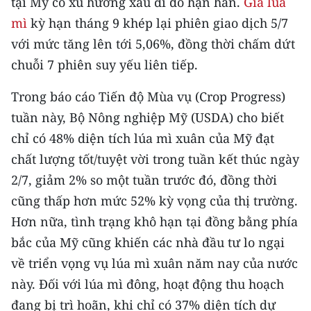
tại Mỹ có xu hướng xấu đi do hạn hán.
Giá lúa
CHƯƠNG TRÌNH OCOP - MỖI XÃ
mì
kỳ hạn tháng 9 khép lại phiên giao dịch 5/7
MỘT SẢN PHẨM
với mức tăng lên tới 5,06%, đồng thời chấm dứt
chuỗi 7 phiên suy yếu liên tiếp.
RADIO
Trong báo cáo Tiến độ Mùa vụ (Crop Progress)
MEDIA CENTER
tuần này, Bộ Nông nghiệp Mỹ (USDA) cho biết
E-Magazine
chỉ có 48% diện tích lúa mì xuân của Mỹ đạt
chất lượng tốt/tuyệt vời trong tuần kết thúc ngày
Video
2/7, giảm 2% so một tuần trước đó, đồng thời
Media Chính trị
cũng thấp hơn mức 52% kỳ vọng của thị trường.
Hơn nữa, tình trạng khô hạn tại đồng bằng phía
Media Kinh tế
bắc của Mỹ cũng khiến các nhà đầu tư lo ngại
Media Văn hóa
về triển vọng vụ lúa mì xuân năm nay của nước
này. Đối với lúa mì đông, hoạt động thu hoạch
Media Xã hội
đang bị trì hoãn, khi chỉ có 37% diện tích dự