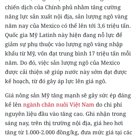
chiến dịch của Chính phủ nhằm tăng cường
CHUYÊN ĐỀ
năng lực sản xuất nội địa, sản lượng ngô vàng
năm nay của Mexico có thể lên tới 3,6 triệu tấn.
CÁC CHUYÊN TRANG
Quốc gia Mỹ Latinh này hiện đang nỗ lực để
giảm sự phụ thuộc vào lượng ngô vàng nhập
VỀ BÁO NHÂN DÂN
khẩu từ Mỹ, vốn đạt trung bình 17 triệu tấn mỗi
năm. Do đó, việc sản lượng ngô của Mexico
THỜI NAY
được cải thiện sẽ giúp nước này sớm đạt được
NHÂN DÂN CUỐI TUẦN
kế hoạch, từ đó gây áp lực lên giá ngô.
NHÂN DÂN HẰNG THÁNG
Giá nông sản Mỹ tăng mạnh sẽ gây sức ép đáng
kể lên
ngành chăn nuôi Việt Nam
do chi phí
MUA BÁO
nguyên liệu đầu vào tăng cao. Ghi nhận trong
ĐỌC BÁO IN
sáng nay, trên thị trường nội địa, giá heo hơi
tăng từ 1.000-2.000 đồng/kg, đưa mức giá tại các