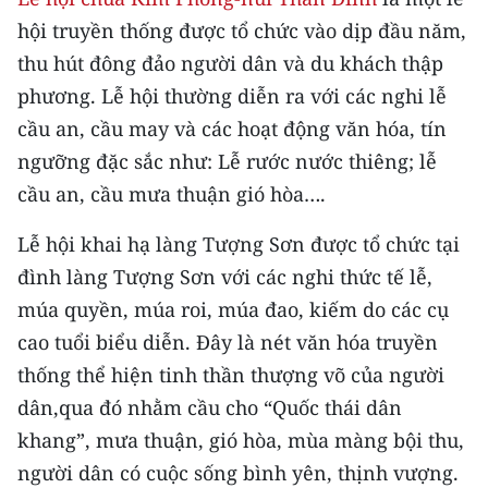
CHƯƠNG TRÌNH OCOP - MỖI XÃ
hội truyền thống được tổ chức vào dịp đầu năm,
MỘT SẢN PHẨM
thu hút đông đảo người dân và du khách thập
phương. Lễ hội thường diễn ra với các nghi lễ
RADIO
cầu an, cầu may và các hoạt động văn hóa, tín
MEDIA CENTER
ngưỡng đặc sắc như: Lễ rước nước thiêng; lễ
cầu an, cầu mưa thuận gió hòa….
E-Magazine
Lễ hội khai hạ làng Tượng Sơn được tổ chức tại
Video
đình làng Tượng Sơn với các nghi thức tế lễ,
Media Chính trị
múa quyền, múa roi, múa đao, kiếm do các cụ
cao tuổi biểu diễn. Đây là nét văn hóa truyền
Media Kinh tế
thống thể hiện tinh thần thượng võ của người
Media Văn hóa
dân,qua đó nhằm cầu cho “Quốc thái dân
khang”, mưa thuận, gió hòa, mùa màng bội thu,
Media Xã hội
người dân có cuộc sống bình yên, thịnh vượng.