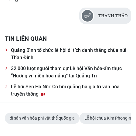
CHUYÊN ĐỀ
THANH THẢO
CÁC CHUYÊN TRANG
TIN LIÊN QUAN
VỀ BÁO NHÂN DÂN
Quảng Bình tổ chức lễ hội di tích danh thắng chùa núi
Thần Đinh
THỜI NAY
32.000 lượt người tham dự Lễ hội Văn hóa-ẩm thực
“Hương vị miền hoa nắng” tại Quảng Trị
NHÂN DÂN CUỐI TUẦN
Lễ hội Sen Hà Nội: Cơ hội quảng bá giá trị văn hóa
NHÂN DÂN HẰNG THÁNG
truyền thống
MUA BÁO
di sản văn hóa phi vật thể quốc gia
Lễ hội chùa Kim Phong-núi
ĐỌC BÁO IN