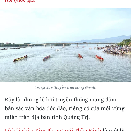
THỂ THAO
GIÁO DỤC
Y TẾ
KHOA HỌC - CÔNG NGHỆ
MÔI TRƯỜNG
BẠN ĐỌC
Lễ hội đua thuyền trên sông Gianh.
KIỂM CHỨNG THÔNG TIN
Đây là những lễ hội truyền thống mang đậm
TRI THỨC CHUYÊN SÂU
bản sắc văn hóa độc đáo, riêng có của mỗi vùng
miền trên địa bàn tỉnh Quảng Trị.
54 DÂN TỘC VIỆT NAM
Lễ hội chùa Kim Phong-núi Thần Đinh
là một lễ