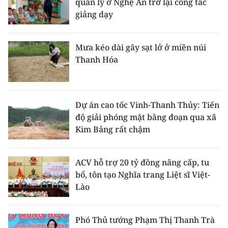
quản lý ở Nghệ An trở lại công tác
giảng dạy
Mưa kéo dài gây sạt lở ở miền núi
Thanh Hóa
Dự án cao tốc Vinh-Thanh Thủy: Tiến
độ giải phóng mặt bằng đoạn qua xã
Kim Bảng rất chậm
ACV hỗ trợ 20 tỷ đồng nâng cấp, tu
bổ, tôn tạo Nghĩa trang Liệt sĩ Việt-
Lào
Phó Thủ tướng Phạm Thị Thanh Trà