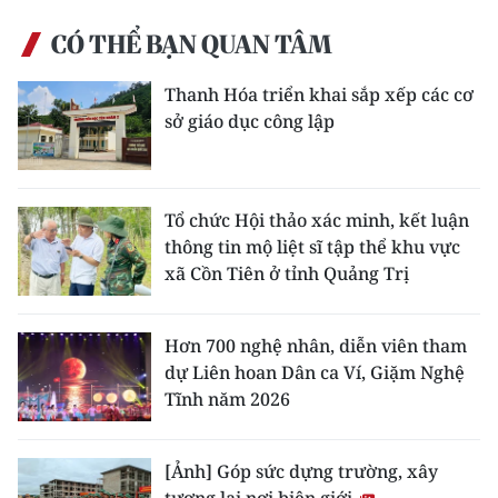
ENGLISH
CÓ THỂ BẠN QUAN TÂM
中文
Thanh Hóa triển khai sắp xếp các cơ
sở giáo dục công lập
FRANÇAIS
РУССКИЙ
Tổ chức Hội thảo xác minh, kết luận
ESPAÑOL
thông tin mộ liệt sĩ tập thể khu vực
xã Cồn Tiên ở tỉnh Quảng Trị
한국어
Hơn 700 nghệ nhân, diễn viên tham
dự Liên hoan Dân ca Ví, Giặm Nghệ
Tĩnh năm 2026
[Ảnh] Góp sức dựng trường, xây
tương lai nơi biên giới