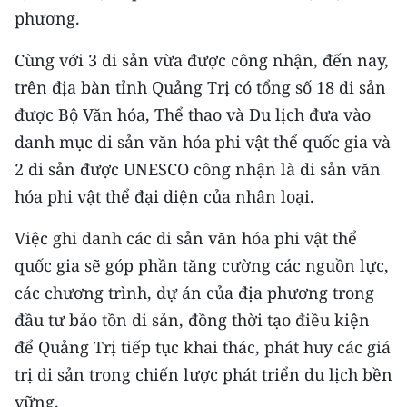
phương.
TIN MỚI
Cùng với 3 di sản vừa được công nhận, đến nay,
TIN ĐỊA PHƯƠNG
trên địa bàn tỉnh Quảng Trị có tổng số 18 di sản
Trung du và miền núi phía Bắc
được Bộ Văn hóa, Thể thao và Du lịch đưa vào
danh mục di sản văn hóa phi vật thể quốc gia và
Đồng bằng sông Hồng
2 di sản được UNESCO công nhận là di sản văn
Bắc Trung Bộ
hóa phi vật thể đại diện của nhân loại.
Duyên hải Nam Trung Bộ và Tây
Việc ghi danh các di sản văn hóa phi vật thể
Nguyên
quốc gia sẽ góp phần tăng cường các nguồn lực,
Đông Nam Bộ
các chương trình, dự án của địa phương trong
đầu tư bảo tồn di sản, đồng thời tạo điều kiện
Đồng bằng sông Cửu Long
để Quảng Trị tiếp tục khai thác, phát huy các giá
Chuyên trang Hà Nội
trị di sản trong chiến lược phát triển du lịch bền
vững.
Chuyên trang TP. Hồ Chí Minh