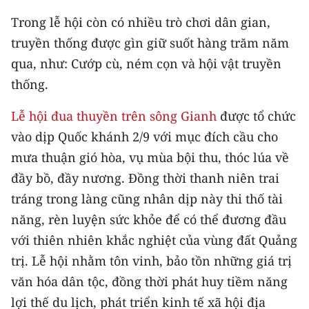
Media Pháp luật
Trong lễ hội còn có nhiều trò chơi dân gian,
Media Du lịch
truyền thống được gìn giữ suốt hàng trăm năm
qua, như: Cướp cù, ném cọn và hội vật truyền
Media Thế giới
thống.
Media Thể thao
Lễ hội đua thuyền trên sông Gianh
được tổ chức
Media Giáo dục
vào dịp Quốc khánh 2/9 với mục đích cầu cho
mưa thuận gió hòa, vụ mùa bội thu, thóc lúa về
Media Y tế
đầy bồ, đầy nương. Đồng thời thanh niên trai
Media Khoa học - Công nghệ
tráng trong làng cũng nhân dịp này thi thố tài
Media Môi trường
năng, rèn luyện sức khỏe để có thể đương đầu
với thiên nhiên khắc nghiệt của vùng đất Quảng
Ảnh
trị. Lễ hội nhằm tôn vinh, bảo tồn những giá trị
Infographic
văn hóa dân tộc, đồng thời phát huy tiềm năng
lợi thế du lịch, phát triển kinh tế xã hội địa