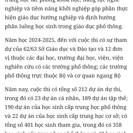
TIN MỚI
nghiệp và tiềm năng khởi nghiệp góp phần thực
hiện giáo dục hướng nghiệp và định hướng
TIN ĐỊA PHƯƠNG
phân luồng học sinh trong giáo dục phổ thông.
Trung du và miền núi phía Bắc
Năm học 2024-2025, đến với cuộc thi có sự tham
Đồng bằng sông Hồng
dự của 62/63 Sở Giáo dục và Đào tạo và 12 đơn
vị thuộc các đại học, trường đại học, viện, viện
Bắc Trung Bộ
nghiên cứu có các trường phổ thông; các trường
Duyên hải Nam Trung Bộ và Tây
phổ thông trực thuộc Bộ và cơ quan ngang Bộ
Nguyên
Năm nay, cuộc thi có tổng số 212 dự án dự thi,
Đông Nam Bộ
trong đó có 23 dự án cá nhân, 189 dự án tập thể;
Đồng bằng sông Cửu Long
190 dự án của học sinh cấp trung học phổ thông
và 22 dự án của học sinh cấp trung học cơ sở; có
Chuyên trang Hà Nội
tổng số 401 học sinh tham gia, trong đó có 358
Chuyên trang TP. Hồ Chí Minh