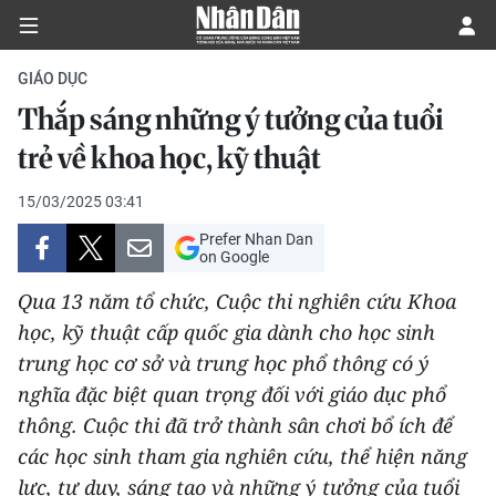
GIÁO DỤC
Thắp sáng những ý tưởng của tuổi
CHÍNH TRỊ
trẻ về khoa học, kỹ thuật
KINH TẾ
15/03/2025 03:41
Prefer Nhan Dan
VĂN HÓA
on Google
Qua 13 năm tổ chức, Cuộc thi nghiên cứu Khoa
XÃ HỘI
học, kỹ thuật cấp quốc gia dành cho học sinh
trung học cơ sở và trung học phổ thông có ý
PHÁP LUẬT
nghĩa đặc biệt quan trọng đối với giáo dục phổ
DU LỊCH
thông. Cuộc thi đã trở thành sân chơi bổ ích để
các học sinh tham gia nghiên cứu, thể hiện năng
THẾ GIỚI
lực, tư duy, sáng tạo và những ý tưởng của tuổi