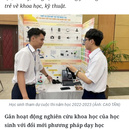
trẻ về khoa học, kỹ thuật.
THỂ THAO
GIÁO DỤC
Y TẾ
KHOA HỌC - CÔNG NGHỆ
MÔI TRƯỜNG
BẠN ĐỌC
KIỂM CHỨNG THÔNG TIN
TRI THỨC CHUYÊN SÂU
Học sinh tham dự cuộc thi năm học 2022-2023 (Ảnh: CAO TÂN)
Gắn hoạt động nghiên cứu khoa học của học
54 DÂN TỘC VIỆT NAM
sinh với đổi mới phương pháp dạy học