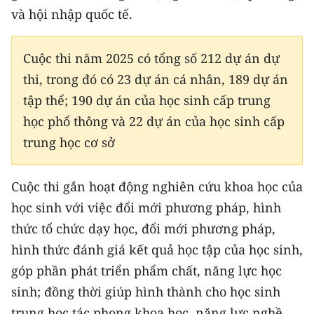
Media Pháp luật
và hội nhập quốc tế.
Media Du lịch
Cuộc thi năm 2025 có tổng số 212 dự án dự
Media Thế giới
thi, trong đó có 23 dự án cá nhân, 189 dự án
Media Thể thao
tập thể; 190 dự án của học sinh cấp trung
học phổ thông và 22 dự án của học sinh cấp
Media Giáo dục
trung học cơ sở
Media Y tế
Cuộc thi gắn hoạt động nghiên cứu khoa học của
Media Khoa học - Công nghệ
học sinh với việc đổi mới phương pháp, hình
Media Môi trường
thức tổ chức dạy học, đổi mới phương pháp,
hình thức đánh giá kết quả học tập của học sinh,
Ảnh
góp phần phát triển phẩm chất, năng lực học
Infographic
sinh; đồng thời giúp hình thành cho học sinh
trung học tác phong khoa học, năng lực nghề