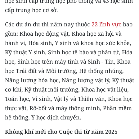
học sinh cấp trung học phổ thông và 43 học sinh
cấp trung học cơ sở.
CHUYÊN ĐỀ
Các dự án dự thi năm nay thuộc
22 lĩnh vực
bao
CÁC CHUYÊN TRANG
gồm: Khoa học động vật, Khoa học xã hội và
hành vi, Hóa sinh, Y sinh và khoa học sức khỏe,
VỀ BÁO NHÂN DÂN
Kỹ thuật Y sinh, Sinh học tế bào và phân tử, Hóa
học, Sinh học trên máy tính và Sinh - Tin, Khoa
THỜI NAY
học Trái đất và Môi trường, Hệ thống nhúng,
NHÂN DÂN CUỐI TUẦN
Năng lượng hóa học, Năng lượng vật lý, Kỹ thuật
cơ khí, Kỹ thuật môi trường, Khoa học vật liệu,
NHÂN DÂN HẰNG THÁNG
Toán học, Vi sinh, Vật lý và Thiên văn, Khoa học
thực vật, Rô-bốt và máy thông minh, Phần mềm
MUA BÁO
hệ thống, Y học dịch chuyển.
ĐỌC BÁO IN
Không khí mới cho Cuộc thi từ năm 2025