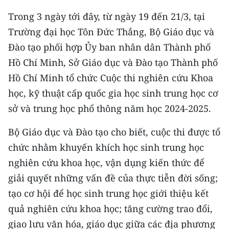
CHƯƠNG TRÌNH OCOP - MỖI XÃ
Trong 3 ngày tới đây, từ ngày 19 đến 21/3, tại
MỘT SẢN PHẨM
Trường đại học Tôn Đức Thắng, Bộ Giáo dục và
Đào tạo phối hợp Ủy ban nhân dân Thành phố
RADIO
Hồ Chí Minh, Sở Giáo dục và Đào tạo Thành phố
MEDIA CENTER
Hồ Chí Minh tổ chức Cuộc thi nghiên cứu Khoa
học, kỹ thuật cấp quốc gia học sinh trung học cơ
E-Magazine
sở và trung học phổ thông năm học 2024-2025.
Video
Bộ Giáo dục và Đào tạo cho biết, cuộc thi được tổ
Media Chính trị
chức nhằm khuyến khích học sinh trung học
nghiên cứu khoa học, vận dụng kiến thức để
Media Kinh tế
giải quyết những vấn đề của thực tiễn đời sống;
Media Văn hóa
tạo cơ hội để học sinh trung học giới thiệu kết
quả nghiên cứu khoa học; tăng cường trao đổi,
Media Xã hội
giao lưu văn hóa, giáo dục giữa các địa phương