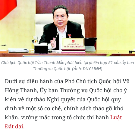
THỂ THAO
GIÁO DỤC
Y TẾ
KHOA HỌC - CÔNG NGHỆ
Chủ tịch Quốc hội Trần Thanh Mẫn phát biểu tại phiên họp 51 của Ủy ban
MÔI TRƯỜNG
Thường vụ Quốc hội. (Ảnh: DUY LINH)
BẠN ĐỌC
Dưới sự điều hành của Phó Chủ tịch Quốc hội Vũ
Hồng Thanh, Ủy ban Thường vụ Quốc hội cho ý
KIỂM CHỨNG THÔNG TIN
kiến về dự thảo Nghị quyết của Quốc hội quy
định về một số cơ chế, chính sách tháo gỡ khó
TRI THỨC CHUYÊN SÂU
khăn, vướng mắc trong tổ chức thi hành
Luật
54 DÂN TỘC VIỆT NAM
Đất đai
.