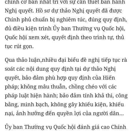
chính cơ bản nhất trí với sự cần thiết ban hành
TIN MỚI
Nghị quyết. Hồ sơ dự thảo Nghị quyết đã được
Chính phủ chuẩn bị nghiêm túc, đúng quy định,
TIN ĐỊA PHƯƠNG
đủ điều kiện trình Ủy ban Thường vụ Quốc hội,
Trung du và miền núi phía Bắc
Quốc hội xem xét, quyết định theo trình tự, thủ
tục rút gọn.
Đồng bằng sông Hồng
Qua thảo luận,nhiều đại biểu đề nghị tiếp tục rà
Bắc Trung Bộ
soát các nội dung quy định tại dự thảo Nghị
Duyên hải Nam Trung Bộ và Tây
quyết, bảo đảm phù hợp quy định của Hiến
Nguyên
pháp; không mâu thuẫn, chồng chéo với các
Đông Nam Bộ
pháp luật hiện hành; bảo đảm tính khả thi, công
bằng, minh bạch, không gây khiếu kiện, khiếu
Đồng bằng sông Cửu Long
nại, ảnh hưởng đến quyền lợi của người dân…
Chuyên trang Hà Nội
Ủy ban Thường vụ Quốc hội đánh giá cao Chính
Chuyên trang TP. Hồ Chí Minh