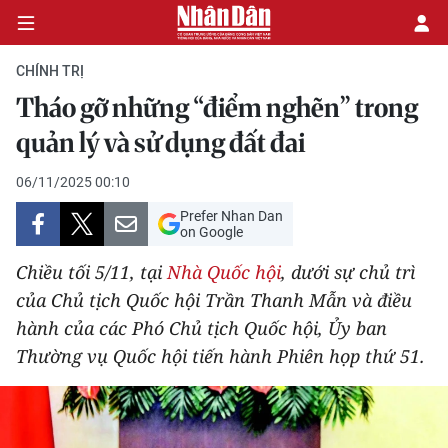
CHÍNH TRỊ
Tháo gỡ những “điểm nghẽn” trong
CHÍNH TRỊ
quản lý và sử dụng đất đai
KINH TẾ
06/11/2025 00:10
Prefer Nhan Dan
VĂN HÓA
on Google
Chiều tối 5/11, tại
Nhà Quốc hội
, dưới sự chủ trì
XÃ HỘI
của Chủ tịch Quốc hội Trần Thanh Mẫn và điều
hành của các Phó Chủ tịch Quốc hội, Ủy ban
PHÁP LUẬT
Thường vụ Quốc hội tiến hành Phiên họp thứ 51.
DU LỊCH
THẾ GIỚI