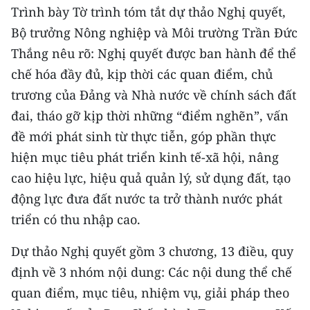
CHƯƠNG TRÌNH OCOP - MỖI XÃ
Trình bày Tờ trình tóm tắt dự thảo Nghị quyết,
MỘT SẢN PHẨM
Bộ trưởng Nông nghiệp và Môi trường Trần Đức
Thắng nêu rõ: Nghị quyết được ban hành để thể
RADIO
chế hóa đầy đủ, kịp thời các quan điểm, chủ
trương của Đảng và Nhà nước về chính sách đất
MEDIA CENTER
đai, tháo gỡ kịp thời những “điểm nghẽn”, vấn
E-Magazine
đề mới phát sinh từ thực tiễn, góp phần thực
hiện mục tiêu phát triển kinh tế-xã hội, nâng
Video
cao hiệu lực, hiệu quả quản lý, sử dụng đất, tạo
Media Chính trị
động lực đưa đất nước ta trở thành nước phát
triển có thu nhập cao.
Media Kinh tế
Dự thảo Nghị quyết gồm 3 chương, 13 điều, quy
Media Văn hóa
định về 3 nhóm nội dung: Các nội dung thể chế
Media Xã hội
quan điểm, mục tiêu, nhiệm vụ, giải pháp theo