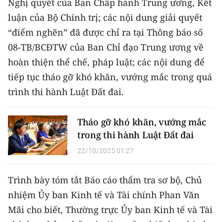
Nghị quyết của Ban Chấp hành Trung ương, Kết
Media Pháp luật
luận của Bộ Chính trị; các nội dung giải quyết
Media Du lịch
“điểm nghẽn” đã được chỉ ra tại Thông báo số
08-TB/BCĐTW của Ban Chỉ đạo Trung ương về
Media Thế giới
hoàn thiện thể chế, pháp luật; các nội dung để
Media Thể thao
tiếp tục tháo gỡ khó khăn, vướng mắc trong quá
trình thi hành Luật Đất đai.
Media Giáo dục
Media Y tế
Tháo gỡ khó khăn, vướng mắc
trong thi hành Luật Đất đai
Media Khoa học - Công nghệ
22/10/2025 01:27
Media Môi trường
Ảnh
Trình bày tóm tắt Báo cáo thẩm tra sơ bộ, Chủ
nhiệm Ủy ban Kinh tế và Tài chính Phan Văn
Infographic
Mãi cho biết, Thường trực Ủy ban Kinh tế và Tài