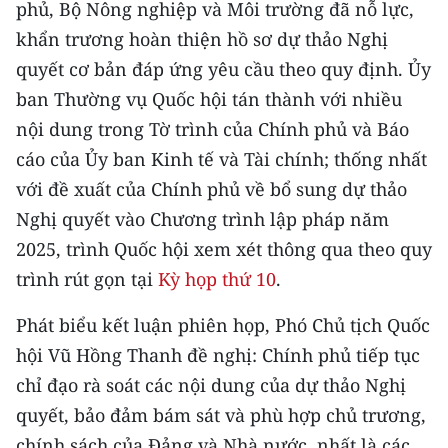
phủ, Bộ Nông nghiệp và Môi trường đã nỗ lực,
khẩn trương hoàn thiện hồ sơ dự thảo Nghị
CHUYÊN ĐỀ
quyết cơ bản đáp ứng yêu cầu theo quy định. Ủy
CÁC CHUYÊN TRANG
ban Thường vụ Quốc hội tán thành với nhiều
nội dung trong Tờ trình của Chính phủ và Báo
VỀ BÁO NHÂN DÂN
cáo của Ủy ban Kinh tế và Tài chính; thống nhất
với đề xuất của Chính phủ về bổ sung dự thảo
THỜI NAY
Nghị quyết vào Chương trình lập pháp năm
2025, trình Quốc hội xem xét thông qua theo quy
NHÂN DÂN CUỐI TUẦN
trình rút gọn tại
Kỳ họp thứ 10
.
NHÂN DÂN HẰNG THÁNG
Phát biểu kết luận phiên họp, Phó Chủ tịch Quốc
MUA BÁO
hội Vũ Hồng Thanh đề nghị: Chính phủ tiếp tục
chỉ đạo rà soát các nội dung của dự thảo Nghị
ĐỌC BÁO IN
quyết, bảo đảm bám sát và phù hợp chủ trương,
chính sách của Đảng và Nhà nước, nhất là các