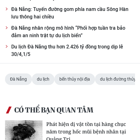
Đà Nẵng: Tuyến đường gom phía nam cầu Sông Hàn
lưu thông hai chiều
Đà Nẵng nhân rộng mô hình “Phối hợp tuần tra bảo
đảm an ninh trật tự du lịch biển”
Du lịch Đà Nẵng thu hơn 2.426 tỷ đồng trong dịp lễ
30/4,1/5
Đà Nẵng
du lịch
bến thủy nội địa
du lịch đường thủy
CÓ THỂ BẠN QUAN TÂM
Phát hiện dị vật tồn tại hàng chục
năm trong hốc mũi bệnh nhân tại
Quảng Trị