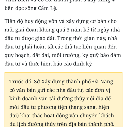
bến dọc sông Cẩm Lệ.
CHUYÊN ĐỀ
Tiến độ huy động vốn và xây dựng cơ bản cho
CÁC CHUYÊN TRANG
mỗi giai đoạn không quá 3 năm kể từ ngày nhà
đầu tư được giao đất. Trong thời gian này, nhà
VỀ BÁO NHÂN DÂN
đầu tư phải hoàn tất các thủ tục liên quan đến
quy hoạch, đất đai, môi trường, ký quỹ bảo đảm
THỜI NAY
đầu tư và thực hiện báo cáo định kỳ.
NHÂN DÂN CUỐI TUẦN
Trước đó, Sở Xây dựng thành phố Đà Nẵng
NHÂN DÂN HẰNG THÁNG
có văn bản gửi các nhà đầu tư, các đơn vị
kinh doanh vận tải đường thủy nội địa để
MUA BÁO
mời đầu tư phương tiện (hạng sang, hiện
ĐỌC BÁO IN
đại) khai thác hoạt động vận chuyển khách
du lịch đường thủy trên địa bàn thành phố.