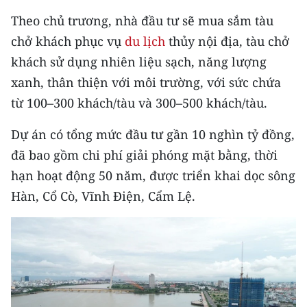
Media Pháp luật
Theo chủ trương, nhà đầu tư sẽ mua sắm tàu
Media Du lịch
chở khách phục vụ
du lịch
thủy nội địa, tàu chở
khách sử dụng nhiên liệu sạch, năng lượng
Media Thế giới
xanh, thân thiện với môi trường, với sức chứa
Media Thể thao
từ 100–300 khách/tàu và 300–500 khách/tàu.
Media Giáo dục
Dự án có tổng mức đầu tư gần 10 nghìn tỷ đồng,
đã bao gồm chi phí giải phóng mặt bằng, thời
Media Y tế
hạn hoạt động 50 năm, được triển khai dọc sông
Media Khoa học - Công nghệ
Hàn, Cổ Cò, Vĩnh Điện, Cẩm Lệ.
Media Môi trường
Ảnh
Infographic