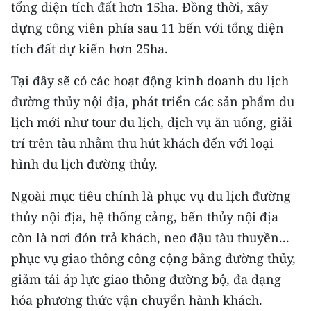
CHƯƠNG TRÌNH OCOP - MỖI XÃ
tổng diện tích đất hơn 15ha. Đồng thời, xây
MỘT SẢN PHẨM
dựng công viên phía sau 11 bến với tổng diện
tích đất dự kiến hơn 25ha.
RADIO
Tại đây sẽ có các hoạt động kinh doanh du lịch
đường thủy nội địa, phát triển các sản phẩm du
MEDIA CENTER
lịch mới như tour du lịch, dịch vụ ăn uống, giải
E-Magazine
trí trên tàu nhằm thu hút khách đến với loại
hình du lịch đường thủy.
Video
Media Chính trị
Ngoài mục tiêu chính là phục vụ du lịch đường
thủy nội địa, hệ thống cảng, bến thủy nội địa
Media Kinh tế
còn là nơi đón trả khách, neo đậu tàu thuyền...
Media Văn hóa
phục vụ giao thông công cộng bằng đường thủy,
giảm tải áp lực giao thông đường bộ, đa dạng
Media Xã hội
hóa phương thức vận chuyển hành khách.