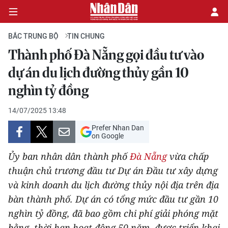
BẮC TRUNG BỘ
TIN CHUNG
Thành phố Đà Nẵng gọi đầu tư vào
CHÍNH TRỊ
dự án du lịch đường thủy gần 10
nghìn tỷ đồng
KINH TẾ
14/07/2025 13:48
VĂN HÓA
Prefer Nhan Dan
on Google
XÃ HỘI
Ủy ban nhân dân thành phố
Đà Nẵng
vừa chấp
PHÁP LUẬT
thuận chủ trương đầu tư Dự án Đầu tư xây dựng
và kinh doanh du lịch đường thủy nội địa trên địa
DU LỊCH
bàn thành phố. Dự án có tổng mức đầu tư gần 10
nghìn tỷ đồng, đã bao gồm chi phí giải phóng mặt
THẾ GIỚI
bằng, thời hạn hoạt động 50 năm, được triển khai