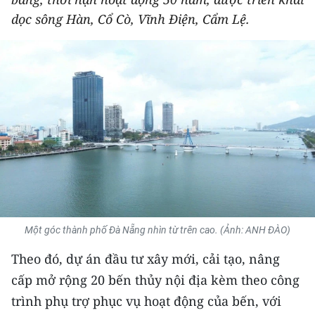
THỂ THAO
dọc sông Hàn, Cổ Cò, Vĩnh Điện, Cẩm Lệ.
GIÁO DỤC
Y TẾ
KHOA HỌC - CÔNG NGHỆ
MÔI TRƯỜNG
BẠN ĐỌC
KIỂM CHỨNG THÔNG TIN
Một góc thành phố Đà Nẵng nhìn từ trên cao. (Ảnh: ANH ĐÀO)
TRI THỨC CHUYÊN SÂU
Theo đó, dự án đầu tư xây mới, cải tạo, nâng
cấp mở rộng 20 bến thủy nội địa kèm theo công
54 DÂN TỘC VIỆT NAM
trình phụ trợ phục vụ hoạt động của bến, với