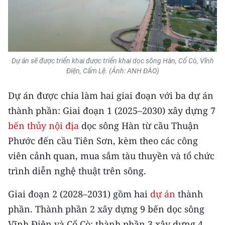
TIN MỚI
TIN ĐỊA PHƯƠNG
Trung du và miền núi phía Bắc
Dự án sẽ được triển khai được triển khai dọc sông Hàn, Cổ Cò, Vĩnh
Điện, Cẩm Lệ. (Ảnh: ANH ĐÀO)
Đồng bằng sông Hồng
Dự án được chia làm hai giai đoạn với ba dự án
Bắc Trung Bộ
thành phần: Giai đoạn 1 (2025–2030) xây dựng 7
Duyên hải Nam Trung Bộ và Tây
bến thủy nội địa
dọc sông Hàn từ cầu Thuận
Nguyên
Phước đến cầu Tiên Sơn, kèm theo các công
viên cảnh quan, mua sắm tàu thuyền và tổ chức
Đông Nam Bộ
trình diễn nghệ thuật trên sông.
Đồng bằng sông Cửu Long
Giai đoạn 2 (2028–2031) gồm hai
dự án
thành
Chuyên trang Hà Nội
phần. Thành phần 2 xây dựng 9 bến dọc sông
Vĩnh Điện và Cổ Cò; thành phần 3 xây dựng 4
Chuyên trang TP. Hồ Chí Minh