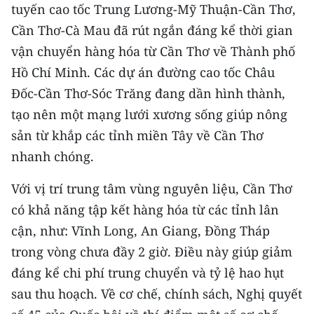
CHƯƠNG TRÌNH OCOP - MỖI XÃ
tuyến cao tốc Trung Lương-Mỹ Thuận-Cần Thơ,
MỘT SẢN PHẨM
Cần Thơ-Cà Mau đã rút ngắn đáng kể thời gian
vận chuyển hàng hóa từ Cần Thơ về Thành phố
RADIO
Hồ Chí Minh. Các dự án đường cao tốc Châu
Đốc-Cần Thơ-Sóc Trăng đang dần hình thành,
MEDIA CENTER
tạo nên một mạng lưới xương sống giúp nông
sản từ khắp các tỉnh miền Tây về Cần Thơ
E-Magazine
nhanh chóng.
Video
Với vị trí trung tâm vùng nguyên liệu, Cần Thơ
Media Chính trị
có khả năng tập kết hàng hóa từ các tỉnh lân
Media Kinh tế
cận, như: Vĩnh Long, An Giang, Đồng Tháp
trong vòng chưa đầy 2 giờ. Điều này giúp giảm
Media Văn hóa
đáng kể chi phí trung chuyển và tỷ lệ hao hụt
Media Xã hội
sau thu hoạch. Về cơ chế, chính sách, Nghị quyết