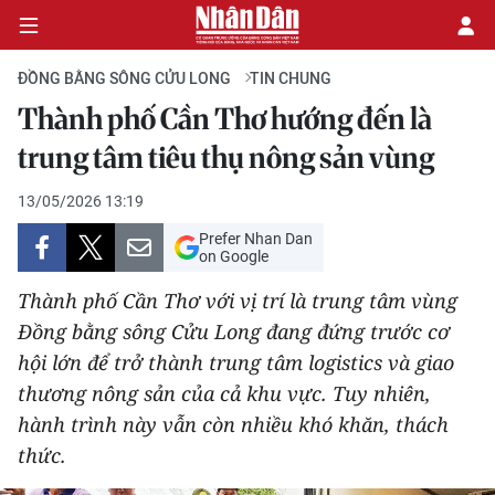
ĐỒNG BẰNG SÔNG CỬU LONG
TIN CHUNG
Thành phố Cần Thơ hướng đến là
CHÍNH TRỊ
trung tâm tiêu thụ nông sản vùng
KINH TẾ
13/05/2026 13:19
Prefer Nhan Dan
VĂN HÓA
on Google
Thành phố Cần Thơ với vị trí là trung tâm vùng
XÃ HỘI
Đồng bằng sông Cửu Long đang đứng trước cơ
hội lớn để trở thành trung tâm logistics và giao
PHÁP LUẬT
thương nông sản của cả khu vực. Tuy nhiên,
DU LỊCH
hành trình này vẫn còn nhiều khó khăn, thách
thức.
THẾ GIỚI