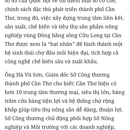
số 45 của Quốc hội về thí điểm một số cơ chế,
Media Pháp luật
chính sách đặc thù phát triển thành phố Cần
Media Du lịch
Thơ, trong đó, việc xây dựng trung tâm liên kết,
sản xuất, chế biến và tiêu thụ sản phẩm nông
Media Thế giới
nghiệp vùng Đồng bằng sông Cửu Long tại Cần
Media Thể thao
Thơ được xem là “hạt nhân” để hình thành một
hệ sinh thái chợ đầu mối hiện đại, tích hợp cả
Media Giáo dục
công nghệ chế biến sâu và xuất khẩu.
Media Y tế
Ông Hà Vũ Sơn, Giám đốc Sở Công thương
Media Khoa học - Công nghệ
thành phố Cần Thơ cho biết: Cần Thơ hiện có
hơn 10 trung tâm thương mại, siêu thị lớn, hàng
Media Môi trường
trăm cửa hàng tiện lợi và hệ thống chợ rộng
Ảnh
khắp giúp tiêu thụ nông sản dễ dàng, thuận lợi.
Infographic
Sở Công thương chủ động phối hợp Sở Nông
nghiệp và Môi trường với các doanh nghiệp,