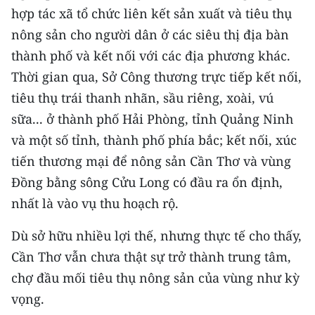
hợp tác xã tổ chức liên kết sản xuất và tiêu thụ
TIN MỚI
nông sản cho người dân ở các siêu thị địa bàn
TIN ĐỊA PHƯƠNG
thành phố và kết nối với các địa phương khác.
Thời gian qua, Sở Công thương trực tiếp kết nối,
Trung du và miền núi phía Bắc
tiêu thụ trái thanh nhãn, sầu riêng, xoài, vú
Đồng bằng sông Hồng
sữa... ở thành phố Hải Phòng, tỉnh Quảng Ninh
và một số tỉnh, thành phố phía bắc; kết nối, xúc
Bắc Trung Bộ
tiến thương mại để nông sản Cần Thơ và vùng
Duyên hải Nam Trung Bộ và Tây
Đồng bằng sông Cửu Long có đầu ra ổn định,
Nguyên
nhất là vào vụ thu hoạch rộ.
Đông Nam Bộ
Dù sở hữu nhiều lợi thế, nhưng thực tế cho thấy,
Đồng bằng sông Cửu Long
Cần Thơ vẫn chưa thật sự trở thành trung tâm,
chợ đầu mối tiêu thụ nông sản của vùng như kỳ
Chuyên trang Hà Nội
vọng.
Chuyên trang TP. Hồ Chí Minh