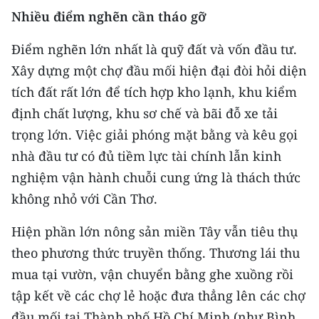
Nhiều điểm nghẽn cần tháo gỡ
CHUYÊN ĐỀ
Điểm nghẽn lớn nhất là quỹ đất và vốn đầu tư.
CÁC CHUYÊN TRANG
Xây dựng một chợ đầu mối hiện đại đòi hỏi diện
tích đất rất lớn để tích hợp kho lạnh, khu kiểm
VỀ BÁO NHÂN DÂN
định chất lượng, khu sơ chế và bãi đỗ xe tải
trọng lớn. Việc giải phóng mặt bằng và kêu gọi
THỜI NAY
nhà đầu tư có đủ tiềm lực tài chính lẫn kinh
nghiệm vận hành chuỗi cung ứng là thách thức
NHÂN DÂN CUỐI TUẦN
không nhỏ với Cần Thơ.
NHÂN DÂN HẰNG THÁNG
Hiện phần lớn nông sản miền Tây vẫn tiêu thụ
MUA BÁO
theo phương thức truyền thống. Thương lái thu
mua tại vườn, vận chuyển bằng ghe xuồng rồi
ĐỌC BÁO IN
tập kết về các chợ lẻ hoặc đưa thẳng lên các chợ
đầu mối tại Thành phố Hồ Chí Minh (như Bình