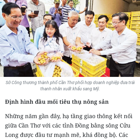
THỂ THAO
GIÁO DỤC
Y TẾ
KHOA HỌC - CÔNG NGHỆ
MÔI TRƯỜNG
BẠN ĐỌC
Sở Công thương thành phố Cần Thơ phối hợp doanh nghiệp đưa trái
thanh nhãn xuất khẩu sang Mỹ.
KIỂM CHỨNG THÔNG TIN
Định hình đầu mối tiêu thụ nông sản
TRI THỨC CHUYÊN SÂU
Những năm gần đây, hạ tầng giao thông kết nối
giữa Cần Thơ với các tỉnh Đồng bằng sông Cửu
54 DÂN TỘC VIỆT NAM
Long được đầu tư mạnh mẽ, khá đồng bộ. Các