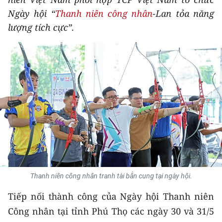
THỂ THAO
Ngày hội “
Thanh niên công nhân
-Lan tỏa năng
lượng tích cực”.
GIÁO DỤC
Y TẾ
KHOA HỌC - CÔNG NGHỆ
MÔI TRƯỜNG
BẠN ĐỌC
KIỂM CHỨNG THÔNG TIN
Thanh niên công nhân tranh tài bắn cung tại ngày hội.
TRI THỨC CHUYÊN SÂU
Tiếp nối thành công của Ngày hội Thanh niên
54 DÂN TỘC VIỆT NAM
Công nhân tại tỉnh Phú Thọ các ngày 30 và 31/5