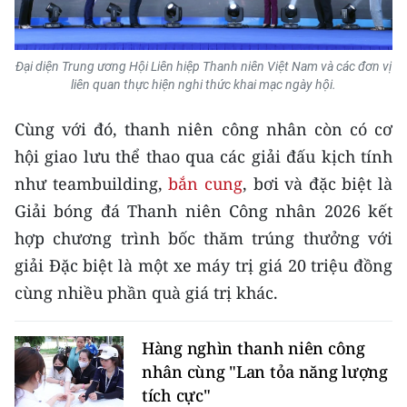
TIN MỚI
TIN ĐỊA PHƯƠNG
Đại diện Trung ương Hội Liên hiệp Thanh niên Việt Nam và các đơn vị
liên quan thực hiện nghi thức khai mạc ngày hội.
Trung du và miền núi phía Bắc
Cùng với đó, thanh niên công nhân còn có cơ
Đồng bằng sông Hồng
hội giao lưu thể thao qua các giải đấu kịch tính
như teambuilding,
bắn cung
, bơi và đặc biệt là
Bắc Trung Bộ
Giải bóng đá Thanh niên Công nhân 2026 kết
Duyên hải Nam Trung Bộ và Tây
hợp chương trình bốc thăm trúng thưởng với
Nguyên
giải Đặc biệt là một xe máy trị giá 20 triệu đồng
Đông Nam Bộ
cùng nhiều phần quà giá trị khác.
Đồng bằng sông Cửu Long
Hàng nghìn thanh niên công
Chuyên trang Hà Nội
nhân cùng "Lan tỏa năng lượng
tích cực"
Chuyên trang TP. Hồ Chí Minh