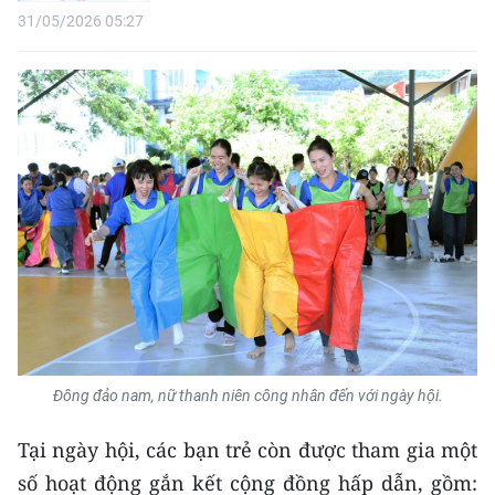
31/05/2026 05:27
CHUYÊN ĐỀ
CÁC CHUYÊN TRANG
VỀ BÁO NHÂN DÂN
THỜI NAY
NHÂN DÂN CUỐI TUẦN
NHÂN DÂN HẰNG THÁNG
MUA BÁO
Đông đảo nam, nữ thanh niên công nhân đến với ngày hội.
ĐỌC BÁO IN
Tại ngày hội, các bạn trẻ còn được tham gia một
số hoạt động gắn kết cộng đồng hấp dẫn, gồm: