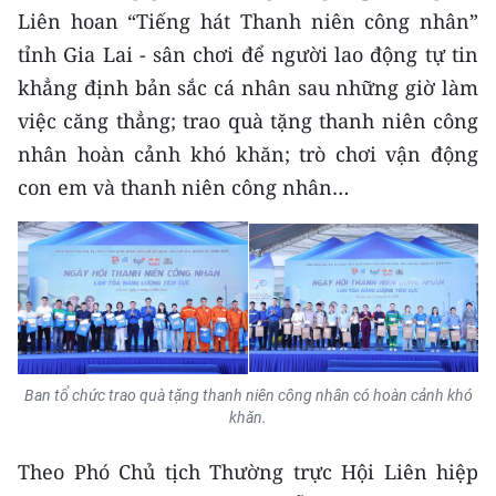
ENGLISH
Liên hoan “Tiếng hát Thanh niên công nhân”
tỉnh Gia Lai - sân chơi để người lao động tự tin
中文
khẳng định bản sắc cá nhân sau những giờ làm
việc căng thẳng; trao quà tặng thanh niên công
FRANÇAIS
nhân hoàn cảnh khó khăn; trò chơi vận động
РУССКИЙ
con em và thanh niên công nhân…
ESPAÑOL
한국어
Ban tổ chức trao quà tặng thanh niên công nhân có hoàn cảnh khó
khăn.
Theo Phó Chủ tịch Thường trực Hội Liên hiệp