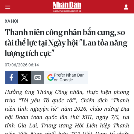
XÃ HỘI
Thanh niên công nhân bắn cung, so
CHÍNH TRỊ
tài thể lực tại Ngày hội "Lan tỏa năng
lượng tích cực"
KINH TẾ
07/06/2026 06:14
VĂN HÓA
Prefer Nhan Dan
on Google
XÃ HỘI
Hưởng ứng Tháng Công nhân, thực hiện phong
PHÁP LUẬT
trào “Tôi yêu Tổ quốc tôi”, Chiến dịch "Thanh
niên tình nguyện hè" năm 2026, chào mừng Đại
DU LỊCH
hội Đoàn toàn quốc lần thứ XIII, ngày 7/6, tại
tỉnh Gia Lai, Trung ương Hội Liên hiệp Thanh
THẾ GIỚI
niên Việt Nam phối hợp TCP Việt Nam tổ chức