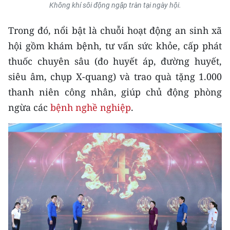
Media Pháp luật
Không khí sôi động ngập tràn tại ngày hội.
Media Du lịch
Trong đó, nổi bật là chuỗi hoạt động an sinh xã
hội gồm khám bệnh, tư vấn sức khỏe, cấp phát
Media Thế giới
thuốc chuyên sâu (đo huyết áp, đường huyết,
Media Thể thao
siêu âm, chụp X-quang) và trao quà tặng 1.000
thanh niên công nhân, giúp chủ động phòng
Media Giáo dục
ngừa các
bệnh nghề nghiệp
.
Media Y tế
Media Khoa học - Công nghệ
Media Môi trường
Ảnh
Infographic