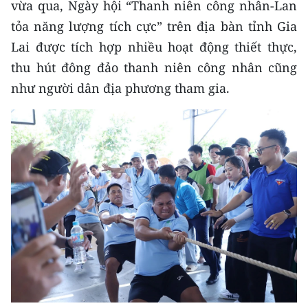
vừa qua, Ngày hội “Thanh niên công nhân-Lan
CHƯƠNG TRÌNH OCOP - MỖI XÃ
MỘT SẢN PHẨM
tỏa năng lượng tích cực” trên địa bàn tỉnh Gia
Lai được tích hợp nhiều hoạt động thiết thực,
thu hút đông đảo thanh niên công nhân cũng
RADIO
như người dân địa phương tham gia.
MEDIA CENTER
E-Magazine
Video
Media Chính trị
Media Kinh tế
Media Văn hóa
Media Xã hội