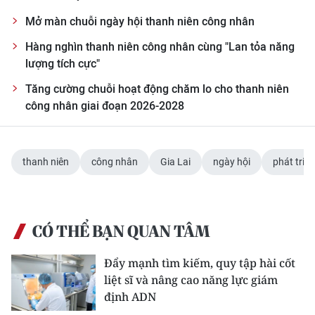
Mở màn chuỗi ngày hội thanh niên công nhân
Hàng nghìn thanh niên công nhân cùng "Lan tỏa năng
lượng tích cực"
Tăng cường chuỗi hoạt động chăm lo cho thanh niên
công nhân giai đoạn 2026-2028
thanh niên
công nhân
Gia Lai
ngày hội
phát triể
CÓ THỂ BẠN QUAN TÂM
Đẩy mạnh tìm kiếm, quy tập hài cốt
liệt sĩ và nâng cao năng lực giám
định ADN