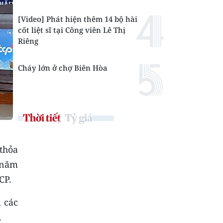
[Video] Phát hiện thêm 14 bộ hài
cốt liệt sĩ tại Công viên Lê Thị
Riêng
Cháy lớn ở chợ Biên Hòa
Thời tiết
Tỷ giá
thỏa
 năm
CP.
 các
.