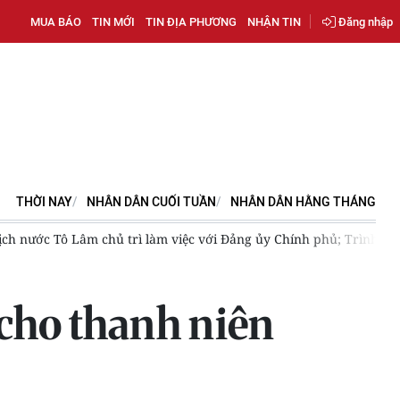
MUA BÁO
TIN MỚI
TIN ĐỊA PHƯƠNG
NHẬN TIN
Đăng nhập
THỜI NAY
NHÂN DÂN CUỐI TUẦN
NHÂN DÂN HẰNG THÁNG
 tịch nước Tô Lâm chủ trì làm việc với Đảng ủy Chính phủ; Trình 
cho thanh niên