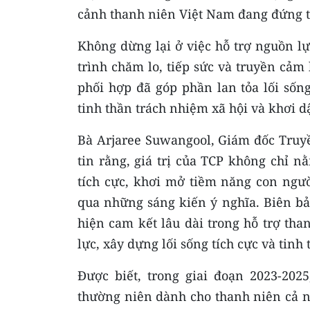
cảnh thanh niên Việt Nam đang đứng tr
Không dừng lại ở việc hỗ trợ nguồn lự
trình chăm lo, tiếp sức và truyền cả
phối hợp đã góp phần lan tỏa lối sống
tinh thần trách nhiệm xã hội và khơi dậ
Bà Arjaree Suwangool, Giám đốc Truyề
tin rằng, giá trị của TCP không chỉ 
tích cực, khơi mở tiềm năng con ngư
qua những sáng kiến ý nghĩa. Biên bả
hiện cam kết lâu dài trong hỗ trợ th
lực, xây dựng lối sống tích cực và tinh
Được biết, trong giai đoạn 2023-202
thường niên dành cho thanh niên cả nư