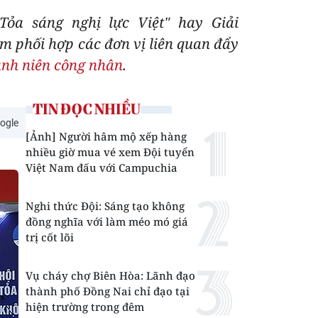
Tỏa sáng nghị lực Việt" hay Giải
m phối hợp các đơn vị liên quan đẩy
anh niên công nhân
.
TIN ĐỌC NHIỀU
ogle
[Ảnh] Người hâm mộ xếp hàng
nhiều giờ mua vé xem Đội tuyển
Việt Nam đấu với Campuchia
Nghi thức Đội: Sáng tạo không
đồng nghĩa với làm méo mó giá
trị cốt lõi
Vụ cháy chợ Biên Hòa: Lãnh đạo
thành phố Đồng Nai chỉ đạo tại
hiện trường trong đêm