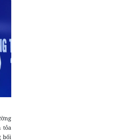
ường
n tỏa
 bối