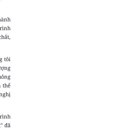
 hành
rình
chất,
 tôi
ượng
hông
 thể
nghị
rình
" đã