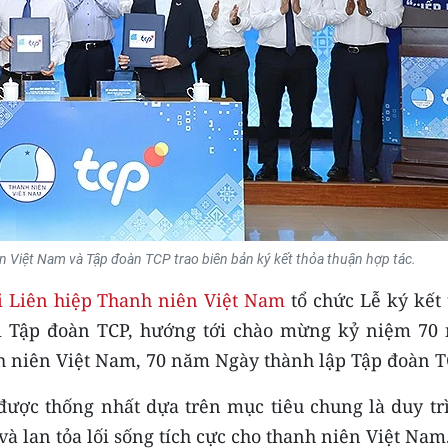
n Việt Nam và Tập đoàn TCP trao biên bản ký kết thỏa thuận hợp tác.
 Liên hiệp Thanh niên Việt Nam
tổ chức Lễ ký kết 
ới Tập đoàn TCP, hướng tới chào mừng kỷ niệm 70
h niên Việt Nam, 70 năm Ngày thành lập Tập đoàn T
được thống nhất dựa trên mục tiêu chung là duy trì
à lan tỏa lối sống tích cực cho thanh niên Việt Nam