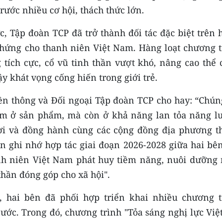
ước nhiều cơ hội, thách thức lớn.
c, Tập đoàn TCP đã trở thành đối tác đặc biệt trên
m hứng cho thanh niên Việt Nam. Hàng loạt chương t
 tích cực, cổ vũ tinh thần vượt khó, nâng cao thể 
y khát vọng cống hiến trong giới trẻ.
n thông và Đối ngoại Tập đoàn TCP cho hay: “Chúng
nằm ở sản phẩm, mà còn ở khả năng lan tỏa năng l
ời và đồng hành cùng các cộng đồng địa phương t
n ghi nhớ hợp tác giai đoạn 2026-2028 giữa hai bên
anh niên Việt Nam phát huy tiềm năng, nuôi dưỡng 
 thần đóng góp cho xã hội".
5, hai bên đã phối hợp triển khai nhiều chương t
ớc. Trong đó, chương trình "Tỏa sáng nghị lực Việt