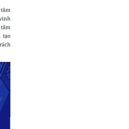
g tâm
vinh
 tấm
m tạo
trách