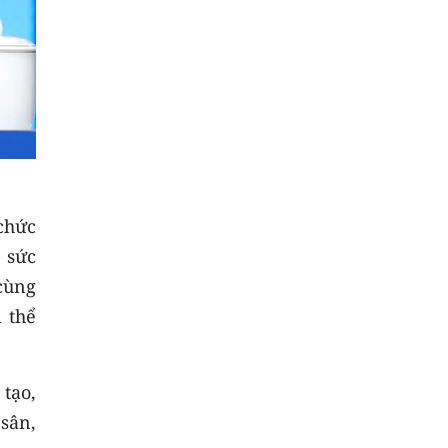
chức
 sức
cùng
 thể
tạo,
 sân,