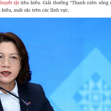
huyết tật
tiêu biểu. Giải thưởng “Thanh niên sống 
biểu, xuất sắc trên các lĩnh vực.