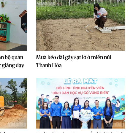
án bộ quản
Mưa kéo dài gây sạt lở ở miền núi
c giảng dạy
Thanh Hóa