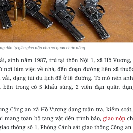
ng dân tự giác giao nộp cho cơ quan chức năng.
i, sinh năm 1987, trú tại thôn Nội 1, xã Hồ Vương,
ừ nơi làm việc về nhà, đến đoạn đường liên xã thuộ
 vải, dạng túi du lịch để ở lề đường. Tò mò nên an
ện bên trong có 5 khẩu súng, 2 viên đạn quân dụn
cùng Công an xã Hồ Vương đang tuần tra, kiểm soát,
ải mang toàn bộ tang vật đến trình báo,
giao nộp
ch
giao thông số 1, Phòng Cảnh sát giao thông Công an