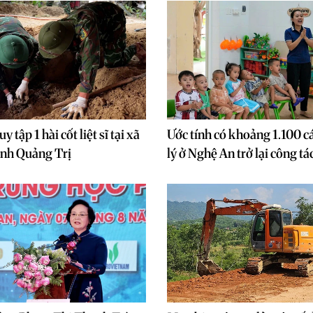
y tập 1 hài cốt liệt sĩ tại xã
Ước tính có khoảng 1.100 c
ỉnh Quảng Trị
lý ở Nghệ An trở lại công tá