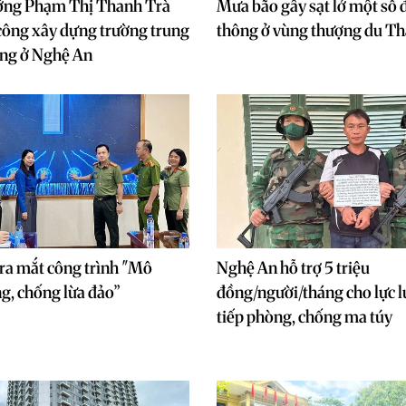
ớng Phạm Thị Thanh Trà
Mưa bão gây sạt lở một số 
công xây dựng trường trung
thông ở vùng thượng du T
ông ở Nghệ An
ra mắt công trình "Mô
Nghệ An hỗ trợ 5 triệu
g, chống lừa đảo”
đồng/người/tháng cho lực l
tiếp phòng, chống ma túy