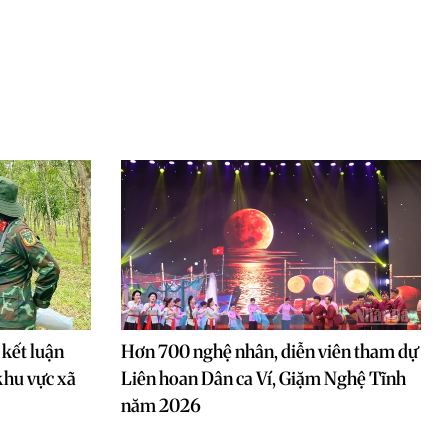
 kết luận
Hơn 700 nghệ nhân, diễn viên tham dự
 khu vực xã
Liên hoan Dân ca Ví, Giặm Nghệ Tĩnh
năm 2026