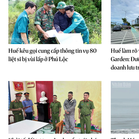
Huế kêu gọi cung cấp thông tin vụ 80
Huế làm rõ 
liệt sĩ bị vùi lấp ở Phú Lộc
Garden: Đượ
doanh lưu tr