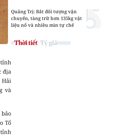
Quảng Trị: Bắt đối tượng vận
chuyển, tàng trữ hơn 135kg vật
liệu nổ và nhiều mìn tự chế
Thời tiết
Tỷ giá
 tỉnh
c địa
h Hải
g và
 bảo
o Tổ
 tỉnh