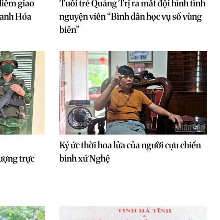
điểm giao
Tuổi trẻ Quảng Trị ra mắt đội hình tình
hanh Hóa
nguyện viên “Bình dân học vụ số vùng
biên”
Ký ức thời hoa lửa của người cựu chiến
ượng trực
binh xứ Nghệ