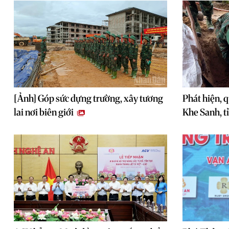
[Ảnh] Góp sức dựng trường, xây tương
Phát hiện, qu
lai nơi biên giới
Khe Sanh, t