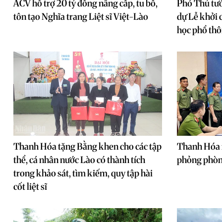
ACV hỗ trợ 20 tỷ đồng nâng cấp, tu bổ,
Phó Thủ tư
tôn tạo Nghĩa trang Liệt sĩ Việt-Lào
dự Lễ khởi 
học phổ th
Thanh Hóa tặng Bằng khen cho các tập
Thanh Hóa 
thể, cá nhân nước Lào có thành tích
phỏng phòn
trong khảo sát, tìm kiếm, quy tập hài
cốt liệt sĩ