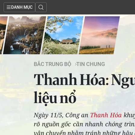
DANH MỤC
BẮC TRUNG BỘ
TIN CHUNG
Thanh Hóa: Ngườ
liệu nổ
Ngày 11/5, Công an
Thanh Hóa
khuy
rõ nguồn gốc cần nhanh chóng trình
vận chuyển nhằm tránh những hậu q