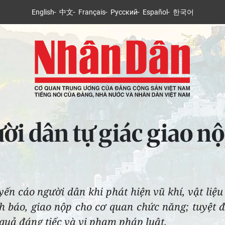
English
中文
Français
Русский
Español
한국어
i dân tự giác giao nộp
ến cáo người dân khi phát hiện vũ khí, vật liệu
 báo, giao nộp cho cơ quan chức năng; tuyệt đ
uả đáng tiếc và vi phạm pháp luật.