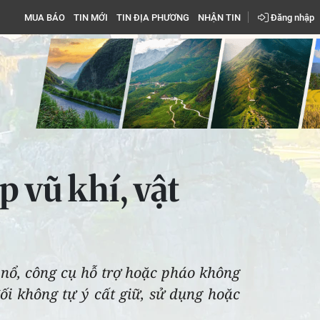
MUA BÁO
TIN MỚI
TIN ĐỊA PHƯƠNG
NHẬN TIN
Đăng nhập
 vũ khí, vật
 nổ, công cụ hỗ trợ hoặc pháo không
ối không tự ý cất giữ, sử dụng hoặc