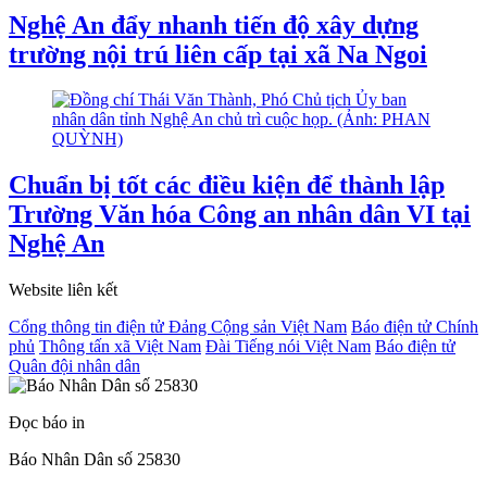
Nghệ An đẩy nhanh tiến độ xây dựng
trường nội trú liên cấp tại xã Na Ngoi
Chuẩn bị tốt các điều kiện để thành lập
Trường Văn hóa Công an nhân dân VI tại
Nghệ An
Website liên kết
Cổng thông tin điện tử Đảng Cộng sản Việt Nam
Báo điện tử Chính
phủ
Thông tấn xã Việt Nam
Đài Tiếng nói Việt Nam
Báo điện tử
Quân đội nhân dân
Đọc báo in
Báo Nhân Dân số 25830