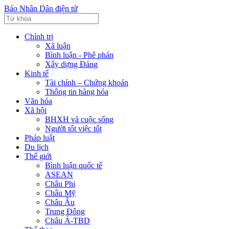
Báo Nhân Dân điện tử
Chính trị
Xã luận
Bình luận - Phê phán
Xây dựng Đảng
Kinh tế
Tài chính – Chứng khoán
Thông tin hàng hóa
Văn hóa
Xã hội
BHXH và cuộc sống
Người tốt việc tốt
Pháp luật
Du lịch
Thế giới
Bình luận quốc tế
ASEAN
Châu Phi
Châu Mỹ
Châu Âu
Trung Đông
Châu Á-TBD