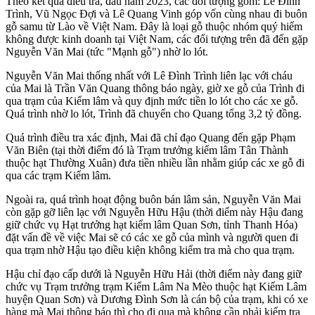
Theo kết quả điều tra, đầu năm 2023, các đối tượng gồm: Lê Đình
Trình, Vũ Ngọc Đợi và Lê Quang Vinh góp vốn cùng nhau đi buôn
gỗ samu từ Lào về Việt Nam. Đây là loại gỗ thuộc nhóm quý hiếm
không được kinh doanh tại Việt Nam, các đối tượng trên đã đến gặp
Nguyễn Văn Mai (tức "Mạnh gỗ") nhờ lo lót.
Nguyễn Văn Mai thống nhất với Lê Đình Trình liên lạc với cháu
của Mai là Trần Văn Quang thông báo ngày, giờ xe gỗ của Trình đi
qua trạm của Kiểm lâm và quy định mức tiền lo lót cho các xe gỗ.
Quá trình nhờ lo lót, Trình đã chuyển cho Quang tổng 3,2 tỷ đồng.
Quá trình điều tra xác định, Mai đã chỉ đạo Quang đến gặp Phạm
Văn Biên (tại thời điểm đó là Trạm trưởng kiểm lâm Tân Thành
thuộc hạt Thường Xuân) đưa tiền nhiều lần nhằm giúp các xe gỗ đi
qua các trạm Kiểm lâm.
Ngoài ra, quá trình hoạt động buôn bán lâm sản, Nguyễn Văn Mai
còn gặp gỡ liên lạc với Nguyễn Hữu Hậu (thời điểm này Hậu đang
giữ chức vụ Hạt trưởng hạt kiểm lâm Quan Sơn, tỉnh Thanh Hóa)
đặt vấn đề về việc Mai sẽ có các xe gỗ của mình và người quen đi
qua trạm nhờ Hậu tạo điều kiện không kiểm tra mà cho qua trạm.
Hậu chỉ đạo cấp dưới là Nguyễn Hữu Hải (thời điểm này đang giữ
chức vụ Trạm trưởng trạm Kiểm Lâm Na Mèo thuộc hạt Kiểm Lâm
huyện Quan Sơn) và Dương Đình Sơn là cán bộ của trạm, khi có xe
hàng mà Mai thông báo thì cho đi qua mà không cần phải kiểm tra