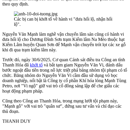
theo quy định.
Các bị can bị khởi tố về hành vi "đưa hối lộ, nhận hối
lộ".
Nguyễn Văn Mạnh làm nghề vận chuyển lâm sản cũng có hành vi
đưa hối lộ cho Dương Đình Sơn trạm Kiểm lâm Na Mèo thuộc hạt
Kiểm Lâm huyện Quan Sơn để Mạnh vận chuyển trót lọt các xe gỗ
khi đi qua trạm kiểm lâm này.
Trước đó, ngày 30/6/2025, Cơ quan Cảnh sát điều tra Công an tỉnh
Thanh Hóa đã
khởi tố
và bắt tạm giam Nguyễn Văn Vi, đánh dấu
bước ngoặt đầu tiên trong nỗ lực triệt phá băng nhóm tội phạm có tổ
chức. Băng nhóm do Nguyễn Văn Vi cầm đầu sử dụng vỏ bọc
doanh nghiệp, nổi bật là Công ty cổ phần Khí hóa lỏng Mạnh Tùng
Petro, nơi "Vi ngộ" giữ vai trò cổ đông sáng lập để che giấu các
hoạt động phạm pháp.
Cũng theo Công an Thanh Hóa, trong mạng lưới tội phạm này,
"Mạnh gỗ" với vai trò "quân sư", đứng sau tư vấn và chỉ đạo các
thủ đoạn.
THANH DUY