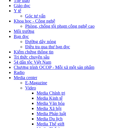
Thể thao
Giáo dục
Y tế
Góc tư vấn
Khoa học - Công nghệ
Phòng, chống tội phạm công nghệ cao
Môi trường
Bạn đọc
Đường dây nóng
Điều tra qua thư bạn đọc
Kiểm chứng thông tin
Tri thức chuyên sâu
54 dân tộc Việt Nam
Chương trình OCOP - Mỗi xã một sản phẩm
Radio
Media center
E-Magazine
Video
Media Chính trị
Media Kinh tế
Media Văn hóa
Media Xã hội
Media Pháp luật
Media Du lịch
Media Thế giới