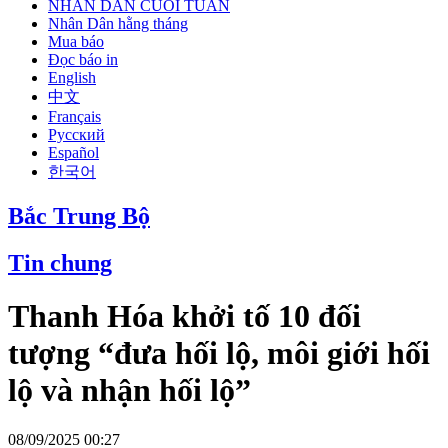
NHÂN DÂN CUỐI TUẦN
Nhân Dân hằng tháng
Mua báo
Đọc báo in
English
中文
Français
Русский
Español
한국어
Bắc Trung Bộ
Tin chung
Thanh Hóa khởi tố 10 đối
tượng “đưa hối lộ, môi giới hối
lộ và nhận hối lộ”
08/09/2025 00:27