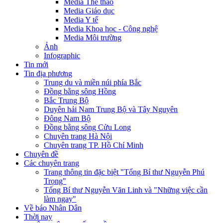
Media Thể thao
Media Giáo dục
Media Y tế
Media Khoa học - Công nghệ
Media Môi trường
Ảnh
Infographic
Tin mới
Tin địa phương
Trung du và miền núi phía Bắc
Đồng bằng sông Hồng
Bắc Trung Bộ
Duyên hải Nam Trung Bộ và Tây Nguyên
Đông Nam Bộ
Đồng bằng sông Cửu Long
Chuyên trang Hà Nội
Chuyên trang TP. Hồ Chí Minh
Chuyên đề
Các chuyên trang
Trang thông tin đặc biệt "Tổng Bí thư Nguyễn Phú
Trọng"
Tổng Bí thư Nguyễn Văn Linh và "Những việc cần
làm ngay"
Về báo Nhân Dân
Thời nay