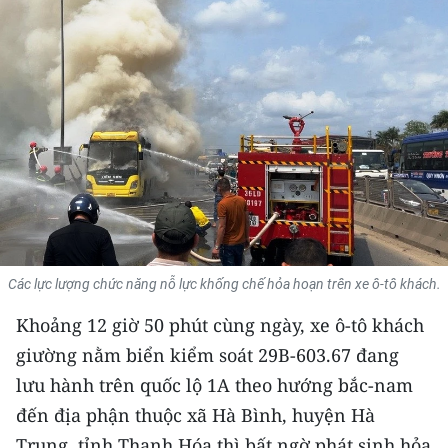
THỂ THAO
GIÁO DỤC
Y TẾ
KHOA HỌC - CÔNG NGHỆ
MÔI TRƯỜNG
BẠN ĐỌC
Các lực lượng chức năng nỗ lực khống chế hỏa hoạn trên xe ô-tô khách.
KIỂM CHỨNG THÔNG TIN
Khoảng 12 giờ 50 phút cùng ngày, xe ô-tô khách
giường nằm biển kiểm soát 29B-603.67 đang
TRI THỨC CHUYÊN SÂU
lưu hành trên quốc lộ 1A theo hướng bắc-nam
54 DÂN TỘC VIỆT NAM
đến địa phận thuộc xã Hà Bình, huyện Hà
Trung, tỉnh Thanh Hóa thì bất ngờ phát sinh hỏa