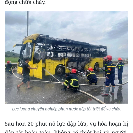
động chữa cháy.
TIN MỚI
TIN ĐỊA PHƯƠNG
Trung du và miền núi phía Bắc
Đồng bằng sông Hồng
Bắc Trung Bộ
Duyên hải Nam Trung Bộ và Tây
Nguyên
Đông Nam Bộ
Đồng bằng sông Cửu Long
Lực lượng chuyên nghiệp phun nước dập tắt triệt để vụ cháy.
Chuyên trang Hà Nội
Sau hơn 20 phút nỗ lực dập lửa, vụ hỏa hoạn bị
Chuyên trang TP. Hồ Chí Minh
dập tắt hoàn toàn, không có thiệt hại về người,