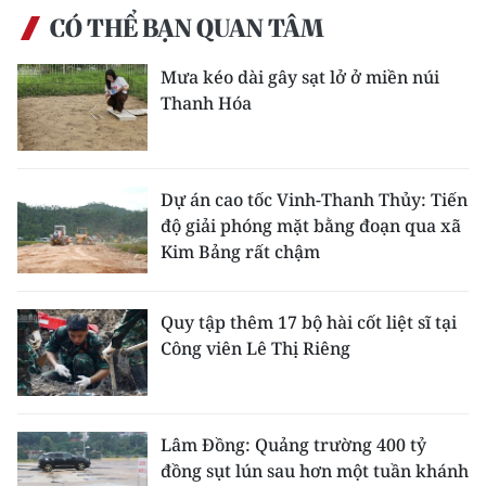
ENGLISH
CÓ THỂ BẠN QUAN TÂM
中文
Mưa kéo dài gây sạt lở ở miền núi
Thanh Hóa
FRANÇAIS
РУССКИЙ
Dự án cao tốc Vinh-Thanh Thủy: Tiến
ESPAÑOL
độ giải phóng mặt bằng đoạn qua xã
Kim Bảng rất chậm
한국어
Quy tập thêm 17 bộ hài cốt liệt sĩ tại
Công viên Lê Thị Riêng
Lâm Đồng: Quảng trường 400 tỷ
đồng sụt lún sau hơn một tuần khánh