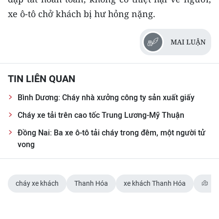
xe ô-tô chở khách bị hư hỏng nặng.
CHUYÊN ĐỀ
MAI LUẬN
CÁC CHUYÊN TRANG
VỀ BÁO NHÂN DÂN
TIN LIÊN QUAN
Bình Dương: Cháy nhà xưởng công ty sản xuất giấy
THỜI NAY
Cháy xe tải trên cao tốc Trung Lương-Mỹ Thuận
NHÂN DÂN CUỐI TUẦN
Đồng Nai: Ba xe ô-tô tải cháy trong đêm, một người tử
vong
NHÂN DÂN HẰNG THÁNG
MUA BÁO
cháy xe khách
Thanh Hóa
xe khách Thanh Hóa
Th
ĐỌC BÁO IN