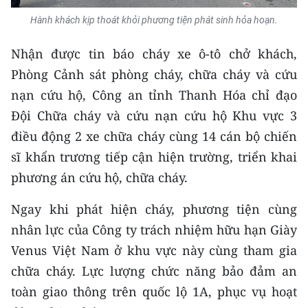
Media Pháp luật
Hành khách kịp thoát khỏi phương tiện phát sinh hỏa hoạn.
Media Du lịch
Nhận được tin báo cháy xe ô-tô chở khách,
Media Thế giới
Phòng Cảnh sát phòng cháy, chữa cháy và cứu
nạn cứu hộ, Công an tỉnh Thanh Hóa chỉ đạo
Media Thể thao
Đội Chữa cháy và cứu nạn cứu hộ Khu vực 3
Media Giáo dục
điều động 2 xe chữa cháy cùng 14 cán bộ chiến
sĩ khẩn trương tiếp cận hiện trường, triển khai
Media Y tế
phương án cứu hộ, chữa cháy.
Media Khoa học - Công nghệ
Ngay khi phát hiện cháy, phương tiện cùng
Media Môi trường
nhân lực của Công ty trách nhiệm hữu hạn Giày
Ảnh
Venus Việt Nam ở khu vực này cùng tham gia
chữa cháy. Lực lượng chức năng bảo đảm an
Infographic
toàn giao thông trên quốc lộ 1A, phục vụ hoạt