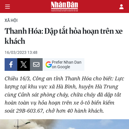
XÃ HỘI
Thanh Hóa: Dập tắt hỏa hoạn trên xe
CHÍNH TRỊ
khách
KINH TẾ
16/03/2023 13:48
Prefer Nhan Dan
VĂN HÓA
on Google
Chiều 16/3, Công an tỉnh Thanh Hóa cho biết: Lực
XÃ HỘI
lượng tại khu vực xã Hà Bình, huyện Hà Trung
cùng Cảnh sát phòng cháy, chữa cháy đã dập tắt
PHÁP LUẬT
hoàn toàn vụ hỏa hoạn trên xe ô-tô biển kiểm
DU LỊCH
soát 29B-603.67, chở hơn 40 hành khách.
THẾ GIỚI