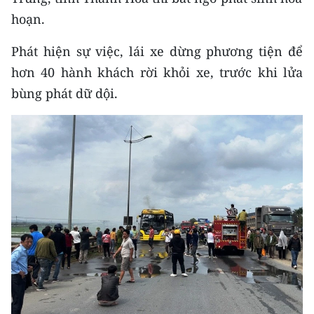
CHƯƠNG TRÌNH OCOP - MỖI XÃ
hoạn.
MỘT SẢN PHẨM
Phát hiện sự việc, lái xe dừng phương tiện để
RADIO
hơn 40 hành khách rời khỏi xe, trước khi lửa
bùng phát dữ dội.
MEDIA CENTER
E-Magazine
Video
Media Chính trị
Media Kinh tế
Media Văn hóa
Media Xã hội