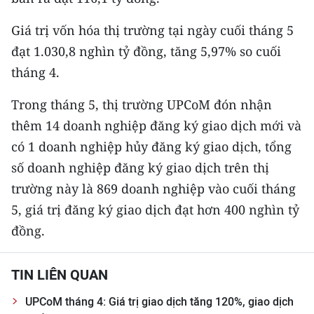
Giá trị vốn hóa thị trường tại ngày cuối tháng 5
CHUYÊN ĐỀ
đạt 1.030,8 nghìn tỷ đồng, tăng 5,97% so cuối
CÁC CHUYÊN TRANG
tháng 4.
Trong tháng 5, thị trường UPCoM đón nhận
VỀ BÁO NHÂN DÂN
thêm 14 doanh nghiệp đăng ký giao dịch mới và
THỜI NAY
có 1 doanh nghiệp hủy đăng ký giao dịch, tổng
số doanh nghiệp đăng ký giao dịch trên thị
NHÂN DÂN CUỐI TUẦN
trường này là 869 doanh nghiệp vào cuối tháng
5, giá trị đăng ký giao dịch đạt hơn 400 nghìn tỷ
NHÂN DÂN HẰNG THÁNG
đồng.
MUA BÁO
TIN LIÊN QUAN
ĐỌC BÁO IN
UPCoM tháng 4: Giá trị giao dịch tăng 120%, giao dịch