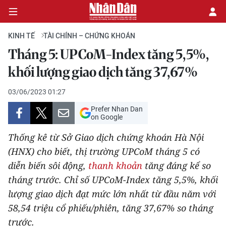
KINH TẾ
TÀI CHÍNH – CHỨNG KHOÁN
Tháng 5: UPCoM-Index tăng 5,5%,
CHÍNH TRỊ
khối lượng giao dịch tăng 37,67%
KINH TẾ
03/06/2023 01:27
Prefer Nhan Dan
VĂN HÓA
on Google
Thống kê từ Sở Giao dịch chứng khoán Hà Nội
XÃ HỘI
(HNX) cho biết, thị trường UPCoM tháng 5 có
diễn biến sôi động,
thanh khoản
tăng đáng kể so
PHÁP LUẬT
tháng trước. Chỉ số UPCoM-Index tăng 5,5%, khối
DU LỊCH
lượng giao dịch đạt mức lớn nhất từ đầu năm với
58,54 triệu cổ phiếu/phiên, tăng 37,67% so tháng
THẾ GIỚI
trước.