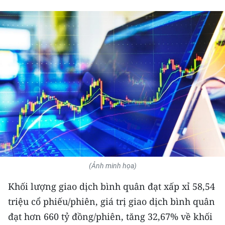
THỂ THAO
GIÁO DỤC
Y TẾ
KHOA HỌC - CÔNG NGHỆ
MÔI TRƯỜNG
BẠN ĐỌC
KIỂM CHỨNG THÔNG TIN
(Ảnh minh họa)
TRI THỨC CHUYÊN SÂU
Khối lượng giao dịch bình quân đạt xấp xỉ 58,54
triệu cổ phiếu/phiên, giá trị giao dịch bình quân
54 DÂN TỘC VIỆT NAM
đạt hơn 660 tỷ đồng/phiên, tăng 32,67% về khối