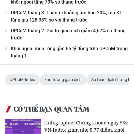
khối ngoại tăng 79% so tháng trước
ENGLISH
UPCoM tháng 3: Thanh khoản giảm hơn 20%, mã KTL
中文
tăng giá 128,38% so với tháng trước
UPCoM tháng 2: Giá trị giao dịch giảm 4,67% so tháng
FRANÇAIS
trước
РУССКИЙ
Khối ngoại mua ròng gần 65 tỷ đồng trên UPCoM trong
tháng 1
ESPAÑOL
한국어
UPCoM-Index
khối lượng giao dịch
Sở Giao dịch chứng kh
CÓ THỂ BẠN QUAN TÂM
[Infographic] Chứng khoán ngày 5/8:
VN-Index giảm nhẹ 0,77 điểm, khối