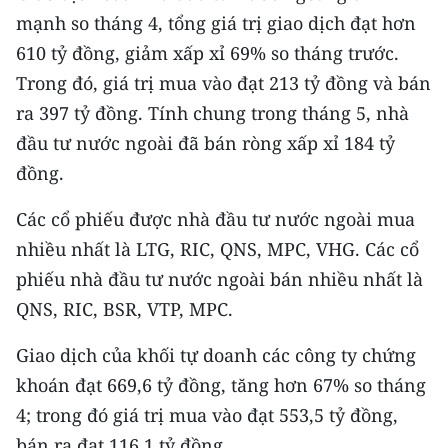
TIN MỚI
mạnh so tháng 4, tổng giá trị giao dịch đạt hơn
610 tỷ đồng, giảm xấp xỉ 69% so tháng trước.
TIN ĐỊA PHƯƠNG
Trong đó, giá trị mua vào đạt 213 tỷ đồng và bán
ra 397 tỷ đồng. Tính chung trong tháng 5, nhà
Trung du và miền núi phía Bắc
đầu tư nước ngoài đã bán ròng xấp xỉ 184 tỷ
Đồng bằng sông Hồng
đồng.
Bắc Trung Bộ
Các cổ phiếu được nhà đầu tư nước ngoài mua
Duyên hải Nam Trung Bộ và Tây
nhiều nhất là LTG, RIC, QNS, MPC, VHG. Các cổ
Nguyên
phiếu nhà đầu tư nước ngoài bán nhiều nhất là
QNS, RIC, BSR, VTP, MPC.
Đông Nam Bộ
Giao dịch của khối tự doanh các công ty chứng
Đồng bằng sông Cửu Long
khoán đạt 669,6 tỷ đồng, tăng hơn 67% so tháng
Chuyên trang Hà Nội
4; trong đó giá trị mua vào đạt 553,5 tỷ đồng,
bán ra đạt 116,1 tỷ đồng.
Chuyên trang TP. Hồ Chí Minh