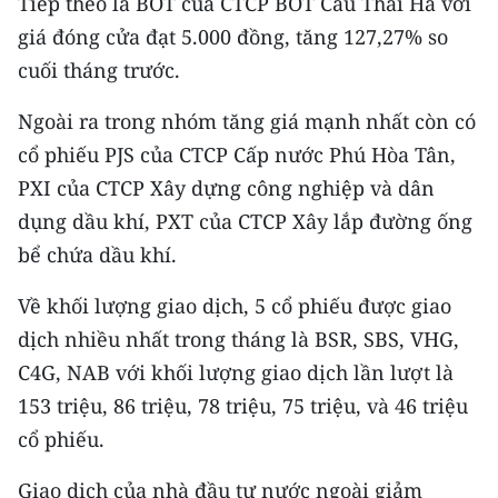
Tiếp theo là BOT của CTCP BOT Cầu Thái Hà với
Media Pháp luật
giá đóng cửa đạt 5.000 đồng, tăng 127,27% so
Media Du lịch
cuối tháng trước.
Media Thế giới
Ngoài ra trong nhóm tăng giá mạnh nhất còn có
cổ phiếu PJS của CTCP Cấp nước Phú Hòa Tân,
Media Thể thao
PXI của CTCP Xây dựng công nghiệp và dân
Media Giáo dục
dụng dầu khí, PXT của CTCP Xây lắp đường ống
Media Y tế
bể chứa dầu khí.
Media Khoa học - Công nghệ
Về khối lượng giao dịch, 5 cổ phiếu được giao
dịch nhiều nhất trong tháng là BSR, SBS, VHG,
Media Môi trường
C4G, NAB với khối lượng giao dịch lần lượt là
Ảnh
153 triệu, 86 triệu, 78 triệu, 75 triệu, và 46 triệu
cổ phiếu.
Infographic
Giao dịch của nhà đầu tư nước ngoài giảm