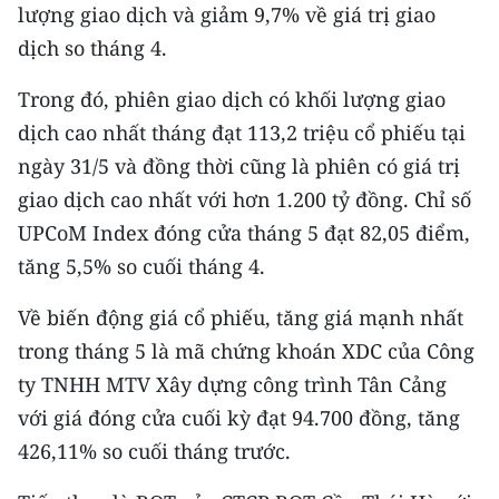
CHƯƠNG TRÌNH OCOP - MỖI XÃ
lượng giao dịch và giảm 9,7% về giá trị giao
MỘT SẢN PHẨM
dịch so tháng 4.
Trong đó, phiên giao dịch có khối lượng giao
RADIO
dịch cao nhất tháng đạt 113,2 triệu cổ phiếu tại
MEDIA CENTER
ngày 31/5 và đồng thời cũng là phiên có giá trị
giao dịch cao nhất với hơn 1.200 tỷ đồng. Chỉ số
E-Magazine
UPCoM Index đóng cửa tháng 5 đạt 82,05 điểm,
Video
tăng 5,5% so cuối tháng 4.
Media Chính trị
Về biến động giá cổ phiếu, tăng giá mạnh nhất
trong tháng 5 là mã chứng khoán XDC của Công
Media Kinh tế
ty TNHH MTV Xây dựng công trình Tân Cảng
Media Văn hóa
với giá đóng cửa cuối kỳ đạt 94.700 đồng, tăng
426,11% so cuối tháng trước.
Media Xã hội