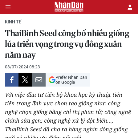
KINH TẾ
ThaiBinh Seed công bố nhiều giống
CHÍNH TRỊ
lúa triển vọng trong vụ đông xuân
năm nay
KINH TẾ
08/07/2024 08:23
VĂN HÓA
Prefer Nhan Dan
on Google
XÃ HỘI
Với việc đầu tư tiến bộ khoa học kỹ thuật tiên
PHÁP LUẬT
tiến trong lĩnh vực chọn tạo giống như: công
nghệ chọn giống bằng chỉ thị phân tử; công nghệ
DU LỊCH
chỉnh sửa gen; công nghệ xử lý đột biến…,
ThaiBinh Seed đã cho ra hàng nghìn dòng giống
THẾ GIỚI
mới có nhiều ưu điểm nổi trội.