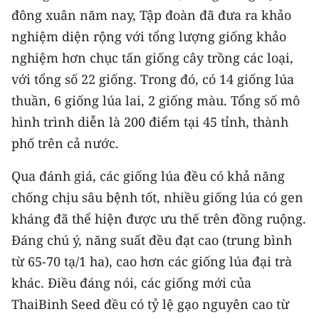
ENGLISH
đông xuân năm nay, Tập đoàn đã đưa ra khảo
nghiệm diện rộng với tổng lượng giống khảo
中文
nghiệm hơn chục tấn giống cây trồng các loại,
FRANÇAIS
với tổng số 22 giống. Trong đó, có 14 giống lúa
thuần, 6 giống lúa lai, 2 giống màu. Tổng số mô
РУССКИЙ
hình trình diễn là 200 điểm tại 45 tỉnh, thành
phố trên cả nước.
ESPAÑOL
Qua đánh giá, các giống lúa đều có khả năng
한국어
chống chịu sâu bệnh tốt, nhiều giống lúa có gen
kháng đã thể hiện được ưu thế trên đồng ruộng.
Đáng chú ý, năng suất đều đạt cao (trung bình
từ 65-70 tạ/1 ha), cao hơn các giống lúa đại trà
khác. Điều đáng nói, các giống mới của
ThaiBinh Seed đều có tỷ lệ gạo nguyên cao từ