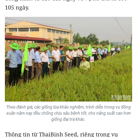
105 ngày.
CHUYÊN ĐỀ
CÁC CHUYÊN TRANG
VỀ BÁO NHÂN DÂN
THỜI NAY
NHÂN DÂN CUỐI TUẦN
NHÂN DÂN HẰNG THÁNG
MUA BÁO
Theo đánh giá, các giống lúa khảo nghiệm, trình diễn trong vụ đông
xuân năm nay đều chống chịu sâu bệnh tốt, cho năng suất cao hơn
giống đại trà khác.
ĐỌC BÁO IN
Thông tin từ ThaiBinh Seed, riêng trong vụ