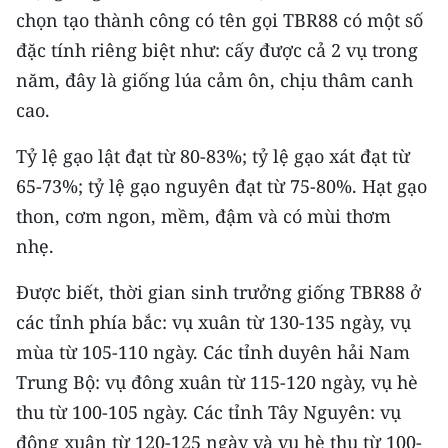
TIN MỚI
chọn tạo thành công có tên gọi TBR88 có một số
đặc tính riêng biệt như: cấy được cả 2 vụ trong
TIN ĐỊA PHƯƠNG
năm, đây là giống lúa cảm ôn, chịu thâm canh
cao.
Trung du và miền núi phía Bắc
Tỷ lệ gạo lật đạt từ 80-83%; tỷ lệ gạo xát đạt từ
Đồng bằng sông Hồng
65-73%; tỷ lệ gạo nguyên đạt từ 75-80%. Hạt gạo
Bắc Trung Bộ
thon, cơm ngon, mềm, đậm và có mùi thơm
nhẹ.
Duyên hải Nam Trung Bộ và Tây
Nguyên
Được biết, thời gian sinh trưởng giống TBR88 ở
Đông Nam Bộ
các tỉnh phía bắc: vụ xuân từ 130-135 ngày, vụ
mùa từ 105-110 ngày. Các tỉnh duyên hải Nam
Đồng bằng sông Cửu Long
Trung Bộ: vụ đông xuân từ 115-120 ngày, vụ hè
Chuyên trang Hà Nội
thu từ 100-105 ngày. Các tỉnh Tây Nguyên: vụ
đông xuân từ 120-125 ngày và vụ hè thu từ 100-
Chuyên trang TP. Hồ Chí Minh