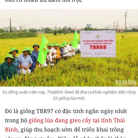
THỂ THAO
GIÁO DỤC
Y TẾ
KHOA HỌC - CÔNG NGHỆ
MÔI TRƯỜNG
BẠN ĐỌC
Vụ đông xuân năm nay, ThaiBinh Seed đã đưa ra khảo nghiệm diện rộng
KIỂM CHỨNG THÔNG TIN
20 giống lúa mới.
Đó là giống TBR97 có đặc tính ngắn ngày nhất
TRI THỨC CHUYÊN SÂU
trong bộ
giống lúa đang gieo cấy tại tỉnh Thái
54 DÂN TỘC VIỆT NAM
Bình
, giúp thu hoạch sớm để triển khai trồng