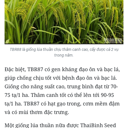
Media Pháp luật
Media Du lịch
Media Thế giới
Media Thể thao
TBR88 là giống lúa thuần chịu thâm canh cao, cấy được cả 2 vụ
Media Giáo dục
trong năm.
Media Y tế
Đặc biệt, TBR87 có gen kháng đạo ôn và bạc lá,
giúp chống chịu tốt với bệnh đạo ôn và bạc lá.
Media Khoa học - Công nghệ
Giống cho năng suất cao, trung bình đạt từ 70-
Media Môi trường
75 tạ/1 ha. Thâm canh tốt có thể lên tới 90-95
Ảnh
tạ/1 ha. TBR87 có hạt gạo trong, cơm mềm đậm
và có mùi thơm đặc trưng.
Infographic
Một giống lúa thuần nữa được ThaiBinh Seed