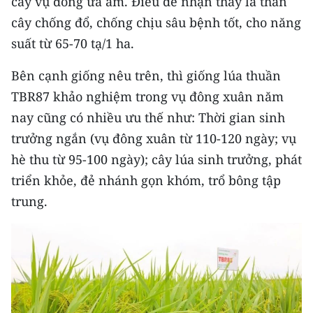
cây vụ đông ưa ấm. Điều dễ nhận thấy là thân
CHƯƠNG TRÌNH OCOP - MỖI XÃ
cây chống đổ, chống chịu sâu bệnh tốt, cho năng
MỘT SẢN PHẨM
suất từ 65-70 tạ/1 ha.
RADIO
Bên cạnh giống nêu trên, thì giống lúa thuần
TBR87 khảo nghiệm trong vụ đông xuân năm
MEDIA CENTER
nay cũng có nhiều ưu thế như: Thời gian sinh
E-Magazine
trưởng ngắn (vụ đông xuân từ 110-120 ngày; vụ
hè thu từ 95-100 ngày); cây lúa sinh trưởng, phát
Video
triển khỏe, đẻ nhánh gọn khóm, trổ bông tập
Media Chính trị
trung.
Media Kinh tế
Media Văn hóa
Media Xã hội