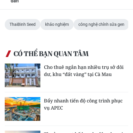
dân
ThaiBinh Seed
khảo nghiệm
công nghệ chỉnh sửa gen
CÓ THỂ BẠN QUAN TÂM
Cho thuê ngắn hạn nhiều trụ sở dôi
dư, khu “đất vàng” tại Cà Mau
Đẩy nhanh tiến độ công trình phục
vụ APEC