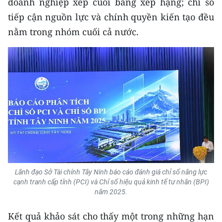
doanh nghiệp xếp cuối bảng xếp hạng; chỉ số
Media Pháp luật
tiếp cận nguồn lực và chính quyền kiến tạo đều
Media Du lịch
nằm trong nhóm cuối cả nước.
Media Thế giới
Media Thể thao
Media Giáo dục
Media Y tế
Media Khoa học - Công nghệ
Media Môi trường
Lãnh đạo Sở Tài chính Tây Ninh báo cáo đánh giá chỉ số năng lực
Ảnh
cạnh tranh cấp tỉnh (PCI) và Chỉ số hiệu quả kinh tế tư nhân (BPI)
năm 2025.
Infographic
Kết quả khảo sát cho thấy một trong những hạn