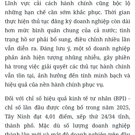
Lĩnh vực cải cách hành chính cũng bộc lộ
ENGLISH
những hạn chế cần sớm khắc phục. Thời gian
中文
thực hiện thủ tục đăng ký doanh nghiệp còn dài
hơn mức bình quân chung của cả nước; tình
FRANÇAIS
trạng hồ sơ phải bổ sung, điều chỉnh nhiều lần
РУССКИЙ
vẫn diễn ra. Đáng lưu ý, một số doanh nghiệp
phản ánh hiện tượng nhũng nhiễu, gây phiền
ESPAÑOL
hà trong việc giải quyết các thủ tục hành chính
vẫn tồn tại, ảnh hưởng đến tính minh bạch và
한국어
hiệu quả của nền hành chính phục vụ.
Đối với chỉ số hiệu quả kinh tế tư nhân (BPI) -
chỉ số lần đầu được công bố trong năm 2025,
Tây Ninh đạt 4,01 điểm, xếp thứ 24/34 tỉnh,
thành phố. Mặc dù số lượng doanh nghiệp
thành lập mới và mật độ doanh nghiệp trên đầu