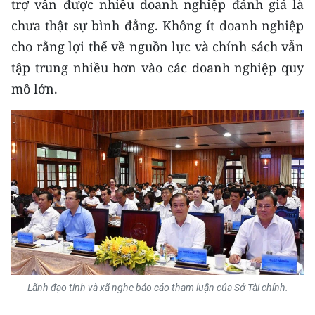
trợ vẫn được nhiều doanh nghiệp đánh giá là
chưa thật sự bình đẳng. Không ít doanh nghiệp
CHUYÊN ĐỀ
cho rằng lợi thế về nguồn lực và chính sách vẫn
CÁC CHUYÊN TRANG
tập trung nhiều hơn vào các doanh nghiệp quy
mô lớn.
VỀ BÁO NHÂN DÂN
THỜI NAY
NHÂN DÂN CUỐI TUẦN
NHÂN DÂN HẰNG THÁNG
MUA BÁO
ĐỌC BÁO IN
Lãnh đạo tỉnh và xã nghe báo cáo tham luận của Sở Tài chính.