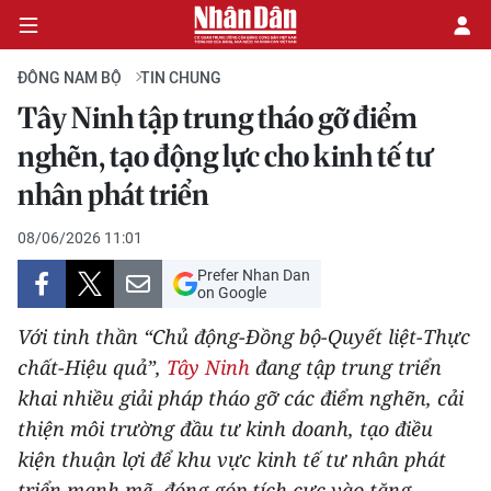
ĐÔNG NAM BỘ
TIN CHUNG
Tây Ninh tập trung tháo gỡ điểm
CHÍNH TRỊ
nghẽn, tạo động lực cho kinh tế tư
nhân phát triển
KINH TẾ
08/06/2026 11:01
VĂN HÓA
Prefer Nhan Dan
on Google
XÃ HỘI
Với tinh thần “Chủ động-Đồng bộ-Quyết liệt-Thực
PHÁP LUẬT
chất-Hiệu quả”,
Tây Ninh
đang tập trung triển
khai nhiều giải pháp tháo gỡ các điểm nghẽn, cải
DU LỊCH
thiện môi trường đầu tư kinh doanh, tạo điều
kiện thuận lợi để khu vực kinh tế tư nhân phát
THẾ GIỚI
triển mạnh mẽ, đóng góp tích cực vào tăng