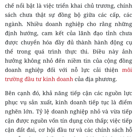
chế nổi bật là việc triển khai chủ trương, chính
TIN MỚI
sách chưa thật sự đồng bộ giữa các cấp, các
TIN ĐỊA PHƯƠNG
ngành. Nhiều doanh nghiệp cho rằng những
định hướng, cam kết của lãnh đạo tỉnh chưa
Trung du và miền núi phía Bắc
được chuyển hóa đầy đủ thành hành động cụ
Đồng bằng sông Hồng
thể trong quá trình thực thi. Điều này ảnh
hưởng không nhỏ đến niềm tin của cộng đồng
Bắc Trung Bộ
doanh nghiệp đối với nỗ lực cải thiện
môi
Duyên hải Nam Trung Bộ và Tây
trường đầu tư kinh doanh
của địa phương.
Nguyên
Bên cạnh đó, khả năng tiếp cận các nguồn lực
Đông Nam Bộ
phục vụ sản xuất, kinh doanh tiếp tục là điểm
Đồng bằng sông Cửu Long
nghẽn lớn. Tỷ lệ doanh nghiệp nhỏ và vừa tiếp
cận được nguồn vốn tín dụng còn thấp; việc tiếp
Chuyên trang Hà Nội
cận đất đai, cơ hội đầu tư và các chính sách hỗ
Chuyên trang TP. Hồ Chí Minh