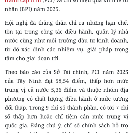
tranh cấp tỉnh
(PCI) và chỉ số hiệu quả kinh tế tư
CHƯƠNG TRÌNH OCOP - MỖI XÃ
nhân (BPI) năm 2025.
MỘT SẢN PHẨM
Hội nghị đã thẳng thắn chỉ ra những hạn chế,
RADIO
tồn tại trong công tác điều hành, quản lý nhà
nước cũng như môi trường đầu tư kinh doanh,
MEDIA CENTER
từ đó xác định các nhiệm vụ, giải pháp trọng
E-Magazine
tâm cho giai đoạn tới.
Video
Theo báo cáo của Sở Tài chính, PCI năm 2025
của Tây Ninh đạt 58,54 điểm, thấp hơn mức
Media Chính trị
trung vị
cả nước 5,36 điểm và thuộc nhóm địa
Media Kinh tế
phương có chất lượng điều hành ở mức tương
đối thấp. Trong 9 chỉ số thành phần, có tới 7 chỉ
Media Văn hóa
số thấp hơn hoặc chỉ tiệm cận mức trung vị
Media Xã hội
quốc gia. Đáng chú ý, chỉ số chính sách hỗ trợ