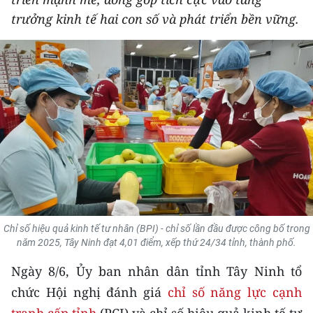
THỂ THAO
trưởng kinh tế hai con số và phát triển bền vững.
GIÁO DỤC
Y TẾ
KHOA HỌC - CÔNG NGHỆ
MÔI TRƯỜNG
BẠN ĐỌC
KIỂM CHỨNG THÔNG TIN
Chỉ số hiệu quả kinh tế tư nhân (BPI) - chỉ số lần đầu được công bố trong
năm 2025, Tây Ninh đạt 4,01 điểm, xếp thứ 24/34 tỉnh, thành phố.
TRI THỨC CHUYÊN SÂU
Ngày 8/6, Ủy ban nhân dân tỉnh Tây Ninh tổ
54 DÂN TỘC VIỆT NAM
chức Hội nghị đánh giá
chỉ số năng lực cạnh