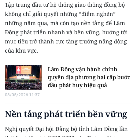
CHƯƠNG TRÌNH OCOP - MỖI XÃ
Tập trung đầu tư hệ thống giao thông đồng bộ
MỘT SẢN PHẨM
không chỉ giải quyết những “điểm nghẽn”
những năm qua, mà còn tạo nền tảng để Lâm
RADIO
Đồng phát triển nhanh và bền vững, hướng tới
mục tiêu trở thành cực tăng trưởng năng động
MEDIA CENTER
của khu vực.
E-Magazine
Lâm Đồng vận hành chính
Video
quyền địa phương hai cấp bước
đầu phát huy hiệu quả
Media Chính trị
08/05/2026 11:37
Media Kinh tế
Nền tảng phát triển bền vững
Media Văn hóa
Media Xã hội
Nghị quyết Đại hội Đảng bộ tỉnh Lâm Đồng lần