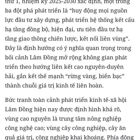
thứ 1, nhiệm kỳ 2025-2030 xác định, một trong
Media Pháp luật
ba đột phá phát triển là “huy động mọi nguồn
Media Du lịch
lực đầu tư xây dựng, phát triển hệ thống kết cấu
hạ tầng đồng bộ, hiện đại, ưu tiên đầu tư hạ
Media Thế giới
tầng giao thông chiến lược, kết nối liên vùng”.
Media Thể thao
Đây là định hướng có ý nghĩa quan trọng trong
bối cảnh Lâm Đồng mở rộng không gian phát
Media Giáo dục
triển theo hướng liên kết cao nguyên-duyên
Media Y tế
hải, gắn kết thế mạnh “rừng vàng, biển bạc”
thành chuỗi giá trị kinh tế liên hoàn.
Media Khoa học - Công nghệ
Media Môi trường
Bức tranh toàn cảnh phát triển kinh tế-xã hội
Lâm Đồng hiện nay được định hình khá rõ,
Ảnh
vùng cao nguyên là trung tâm nông nghiệp
Infographic
công nghệ cao; vùng cây công nghiệp, cây ăn
quả giá trị, công nghiệp khai khoáng. Phía đông