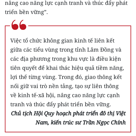
nâng cao năng lực cạnh tranh và thúc đẩy phát
triển bền vững”.
CHUYÊN ĐỀ
CÁC CHUYÊN TRANG
Việc tổ chức không gian kinh tế liên kết
VỀ BÁO NHÂN DÂN
giữa các tiểu vùng trong tỉnh Lâm Đồng và
các địa phương trong khu vực là điều kiện
THỜI NAY
tiên quyết để khai thác hiệu quả tiềm năng,
NHÂN DÂN CUỐI TUẦN
lợi thế từng vùng. Trong đó, giao thông kết
nối giữ vai trò nền tảng, tạo sự liên thông
NHÂN DÂN HẰNG THÁNG
về kinh tế-xã hội, nâng cao năng lực cạnh
tranh và thúc đẩy phát triển bền vững.
MUA BÁO
Chủ tịch Hội Quy hoạch phát triển đô thị Việt
ĐỌC BÁO IN
Nam, kiến trúc sư Trần Ngọc Chính