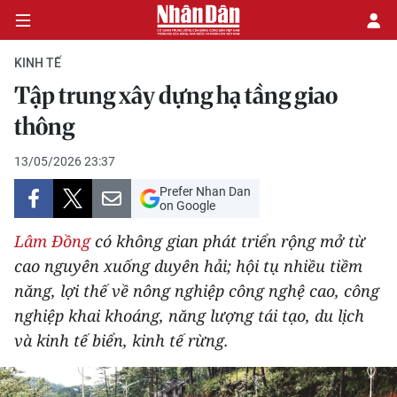
KINH TẾ
Tập trung xây dựng hạ tầng giao
CHÍNH TRỊ
thông
KINH TẾ
13/05/2026 23:37
Prefer Nhan Dan
VĂN HÓA
on Google
Lâm Đồng
có không gian phát triển rộng mở từ
XÃ HỘI
cao nguyên xuống duyên hải; hội tụ nhiều tiềm
năng, lợi thế về nông nghiệp công nghệ cao, công
PHÁP LUẬT
nghiệp khai khoáng, năng lượng tái tạo, du lịch
DU LỊCH
và kinh tế biển, kinh tế rừng.
THẾ GIỚI