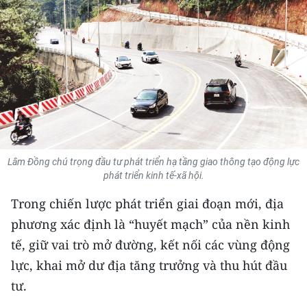
THỂ THAO
GIÁO DỤC
Y TẾ
KHOA HỌC - CÔNG NGHỆ
MÔI TRƯỜNG
Lâm Đồng chú trọng đầu tư phát triển hạ tầng giao thông tạo động lực
phát triển kinh tế-xã hội.
BẠN ĐỌC
Trong chiến lược phát triển giai đoạn mới, địa
KIỂM CHỨNG THÔNG TIN
phương xác định là “huyết mạch” của nền kinh
tế, giữ vai trò mở đường, kết nối các vùng động
TRI THỨC CHUYÊN SÂU
lực, khai mở dư địa tăng trưởng và thu hút đầu
54 DÂN TỘC VIỆT NAM
tư.