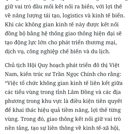
TIN MỚI
giữ vai trò đầu mối kết nối ra biển, với lợi thế
về năng lượng tái tạo, logistics và kinh tế biển.
TIN ĐỊA PHƯƠNG
Khi các không gian kinh tế này được kết nối
đồng bộ bằng hệ thống giao thông hiện đại sẽ
Trung du và miền núi phía Bắc
tạo động lực lớn cho phát triển thương mại,
Đồng bằng sông Hồng
dịch vụ, công nghiệp chế biến và du lịch.
Bắc Trung Bộ
Chủ tịch Hội Quy hoạch phát triển đô thị Việt
Duyên hải Nam Trung Bộ và Tây
Nam, kiến trúc sư Trần Ngọc Chính cho rằng:
Nguyên
“Việc tổ chức không gian kinh tế liên kết giữa
các tiểu vùng trong tỉnh Lâm Đồng và các địa
Đông Nam Bộ
phương trong khu vực là điều kiện tiên quyết
Đồng bằng sông Cửu Long
để khai thác hiệu quả tiềm năng, lợi thế từng
vùng. Trong đó, giao thông kết nối giữ vai trò
Chuyên trang Hà Nội
nền tảng, tạo sự liên thông về kinh tế-xã hội,
Chuyên trang TP. Hồ Chí Minh