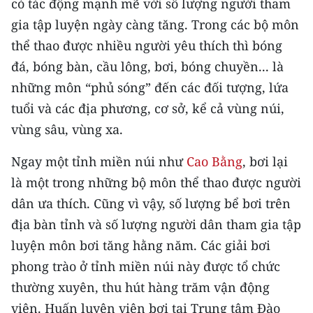
có tác động mạnh mẽ với số lượng người tham
CHƯƠNG TRÌNH OCOP - MỖI XÃ
MỘT SẢN PHẨM
gia tập luyện ngày càng tăng. Trong các bộ môn
thể thao được nhiều người yêu thích thì bóng
đá, bóng bàn, cầu lông, bơi, bóng chuyền... là
RADIO
những môn “phủ sóng” đến các đối tượng, lứa
MEDIA CENTER
tuổi và các địa phương, cơ sở, kể cả vùng núi,
vùng sâu, vùng xa.
E-Magazine
Ngay một tỉnh miền núi như
Cao Bằng
, bơi lại
Video
là một trong những bộ môn thể thao được người
Media Chính trị
dân ưa thích. Cũng vì vậy, số lượng bể bơi trên
địa bàn tỉnh và số lượng người dân tham gia tập
Media Kinh tế
luyện môn bơi tăng hằng năm. Các giải bơi
Media Văn hóa
phong trào ở tỉnh miền núi này được tổ chức
thường xuyên, thu hút hàng trăm vận động
Media Xã hội
viên. Huấn luyện viên bơi tại Trung tâm Đào