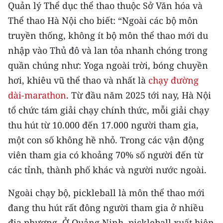
Quản lý Thể dục thể thao thuộc Sở Văn hóa và
TIN MỚI
Thể thao Hà Nội cho biết: “Ngoài các bộ môn
TIN ĐỊA PHƯƠNG
truyền thống, không ít bộ môn thể thao mới du
nhập vào Thủ đô và lan tỏa nhanh chóng trong
Trung du và miền núi phía Bắc
quần chúng như: Yoga ngoài trời, bóng chuyền
Đồng bằng sông Hồng
hơi, khiêu vũ thể thao và nhất là
chạy đường
dài-marathon
. Từ đầu năm 2025 tới nay, Hà Nội
Bắc Trung Bộ
tổ chức tám giải chạy chính thức, mỗi giải chạy
Duyên hải Nam Trung Bộ và Tây
thu hút từ 10.000 đến 17.000 người tham gia,
Nguyên
một con số không hề nhỏ. Trong các vận động
viên tham gia có khoảng 70% số người đến từ
Đông Nam Bộ
các tỉnh, thành phố khác và người nước ngoài.
Đồng bằng sông Cửu Long
Ngoài chạy bộ, pickleball là môn thể thao mới
Chuyên trang Hà Nội
đang thu hút rất đông người tham gia ở nhiều
Chuyên trang TP. Hồ Chí Minh
địa phương. Ở Quảng Ninh, pickleball xuất hiện