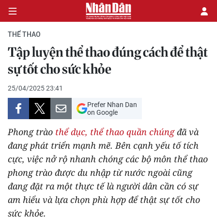
THỂ THAO
Tập luyện thể thao đúng cách để thật
CHÍNH TRỊ
sự tốt cho sức khỏe
KINH TẾ
25/04/2025 23:41
Prefer Nhan Dan
VĂN HÓA
on Google
Phong trào
thể dục, thể thao quần chúng
đã và
XÃ HỘI
đang phát triển mạnh mẽ. Bên cạnh yếu tố tích
cực, việc nở rộ nhanh chóng các bộ môn thể thao
PHÁP LUẬT
phong trào được du nhập từ nước ngoài cũng
DU LỊCH
đang đặt ra một thực tế là người dân cần có sự
am hiểu và lựa chọn phù hợp để thật sự tốt cho
THẾ GIỚI
sức khỏe.