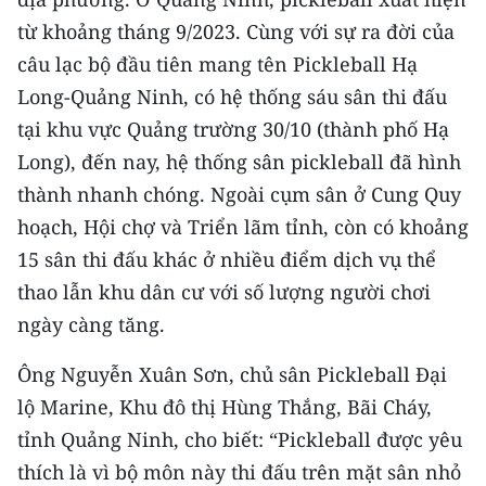
từ khoảng tháng 9/2023. Cùng với sự ra đời của
CHUYÊN ĐỀ
câu lạc bộ đầu tiên mang tên Pickleball Hạ
Long-Quảng Ninh, có hệ thống sáu sân thi đấu
CÁC CHUYÊN TRANG
tại khu vực Quảng trường 30/10 (thành phố Hạ
Long), đến nay, hệ thống sân pickleball đã hình
VỀ BÁO NHÂN DÂN
thành nhanh chóng. Ngoài cụm sân ở Cung Quy
THỜI NAY
hoạch, Hội chợ và Triển lãm tỉnh, còn có khoảng
15 sân thi đấu khác ở nhiều điểm dịch vụ thể
NHÂN DÂN CUỐI TUẦN
thao lẫn khu dân cư với số lượng người chơi
ngày càng tăng.
NHÂN DÂN HẰNG THÁNG
Ông Nguyễn Xuân Sơn, chủ sân Pickleball Đại
MUA BÁO
lộ Marine, Khu đô thị Hùng Thắng, Bãi Cháy,
ĐỌC BÁO IN
tỉnh Quảng Ninh, cho biết: “Pickleball được yêu
thích là vì bộ môn này thi đấu trên mặt sân nhỏ