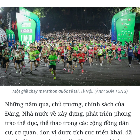
THỂ THAO
GIÁO DỤC
Y TẾ
KHOA HỌC - CÔNG NGHỆ
MÔI TRƯỜNG
BẠN ĐỌC
Một giải chạy marathon quốc tế tại Hà Nội. (Ảnh: SƠN TÙNG)
KIỂM CHỨNG THÔNG TIN
Những năm qua, chủ trương, chính sách của
TRI THỨC CHUYÊN SÂU
Đảng, Nhà nước về xây dựng, phát triển phong
trào thể dục, thể thao trong các cộng đồng dân
54 DÂN TỘC VIỆT NAM
cư, cơ quan, đơn vị được tích cực triển khai, đã