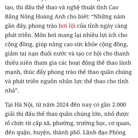
Media Pháp luật
tạo, thi đấu thể thao và nghệ thuật tỉnh Cao
Bằng Nông Hoàng Anh cho biết: “Những năm
Media Du lịch
gần đây, phong trào
bơi lội
của tỉnh ngày càng
Media Thế giới
phát triển. Môn bơi mang lại nhiều lợi ích cho
Media Thể thao
cộng đồng, giúp nâng cao sức khỏe cộng đồng,
giảm tai nạn đuối nước và tạo cơ hội cho thanh
Media Giáo dục
thiếu niên tham gia các hoạt động thể thao lành
Media Y tế
mạnh, thúc đẩy phong trào thể thao quần chúng
và phát triển nguồn nhân lực thể thao cho tỉnh
Media Khoa học - Công nghệ
nhà”.
Media Môi trường
Tại Hà Nội, từ năm 2024 đến nay có gần 2.000
Ảnh
giải thi đấu thể thao quần chúng lớn, nhỏ được
tổ chức từ cấp xã, phường, trường học, cơ quan,
Infographic
đến quận, huyện, thành phố. Lãnh đạo Phòng