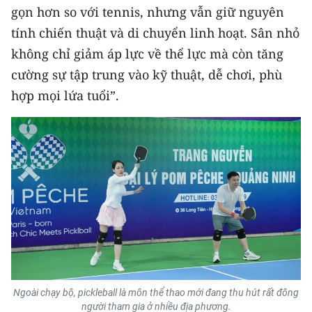
ENGLISH
gọn hơn so với tennis, nhưng vẫn giữ nguyên
tính chiến thuật và di chuyển linh hoạt. Sân nhỏ
中文
không chỉ giảm áp lực về thể lực mà còn tăng
cường sự tập trung vào kỹ thuật, dễ chơi, phù
FRANÇAIS
hợp mọi lứa tuổi”.
РУССКИЙ
ESPAÑOL
한국어
Ngoài chạy bộ, pickleball là môn thể thao mới đang thu hút rất đông
người tham gia ở nhiều địa phương.