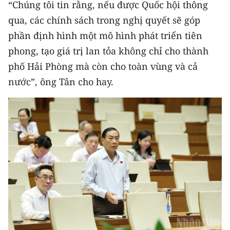
“Chúng tôi tin rằng, nếu được Quốc hội thông
TIN MỚI
qua, các chính sách trong nghị quyết sẽ góp
TIN ĐỊA PHƯƠNG
phần định hình một mô hình phát triển tiên
phong, tạo giá trị lan tỏa không chỉ cho thành
Trung du và miền núi phía Bắc
phố Hải Phòng mà còn cho toàn vùng và cả
Đồng bằng sông Hồng
nước”, ông Tân cho hay.
Bắc Trung Bộ
Duyên hải Nam Trung Bộ và Tây
Nguyên
Đông Nam Bộ
Đồng bằng sông Cửu Long
Chuyên trang Hà Nội
Chuyên trang TP. Hồ Chí Minh