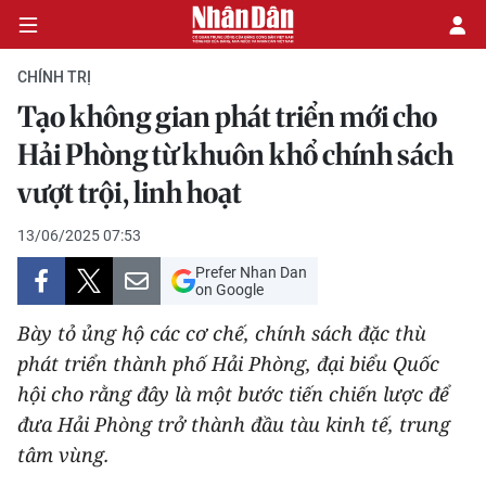
CHÍNH TRỊ
Tạo không gian phát triển mới cho
CHÍNH TRỊ
Hải Phòng từ khuôn khổ chính sách
vượt trội, linh hoạt
KINH TẾ
13/06/2025 07:53
VĂN HÓA
Prefer Nhan Dan
on Google
XÃ HỘI
Bày tỏ ủng hộ các cơ chế, chính sách đặc thù
PHÁP LUẬT
phát triển thành phố Hải Phòng, đại biểu Quốc
hội cho rằng đây là một bước tiến chiến lược để
DU LỊCH
đưa Hải Phòng trở thành đầu tàu kinh tế, trung
tâm vùng.
THẾ GIỚI