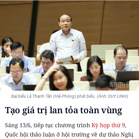
THỂ THAO
GIÁO DỤC
Y TẾ
KHOA HỌC - CÔNG NGHỆ
MÔI TRƯỜNG
BẠN ĐỌC
KIỂM CHỨNG THÔNG TIN
Đại biểu Lã Thanh Tân (Hải Phòng) phát biểu. (Ảnh: DUY LINH)
Tạo giá trị lan tỏa toàn vùng
TRI THỨC CHUYÊN SÂU
Sáng 13/6, tiếp tục chương trình
Kỳ họp thứ 9
,
54 DÂN TỘC VIỆT NAM
Quốc hội thảo luận ở hội trường về dự thảo Nghị