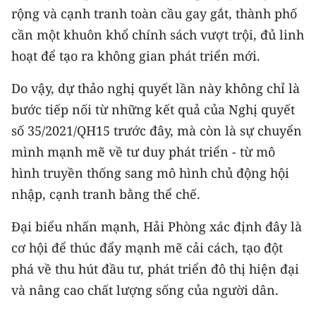
Media Pháp luật
rộng và cạnh tranh toàn cầu gay gắt, thành phố
cần một khuôn khổ chính sách vượt trội, đủ linh
Media Du lịch
hoạt để tạo ra không gian phát triển mới.
Media Thế giới
Do vậy, dự thảo nghị quyết lần này không chỉ là
Media Thể thao
bước tiếp nối từ những kết quả của Nghị quyết
Media Giáo dục
số 35/2021/QH15 trước đây, mà còn là sự chuyển
mình mạnh mẽ về tư duy phát triển - từ mô
Media Y tế
hình truyền thống sang mô hình chủ động hội
Media Khoa học - Công nghệ
nhập, cạnh tranh bằng thể chế.
Media Môi trường
Đại biểu nhấn mạnh, Hải Phòng xác định đây là
cơ hội để thúc đẩy mạnh mẽ cải cách, tạo đột
Ảnh
phá về thu hút đầu tư, phát triển đô thị hiện đại
Infographic
và nâng cao chất lượng sống của người dân.