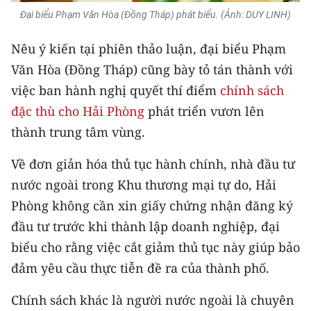
Đại biểu Phạm Văn Hòa (Đồng Tháp) phát biểu. (Ảnh: DUY LINH)
CHUYÊN ĐỀ
Nêu ý kiến tại phiên thảo luận, đại biểu Phạm
CÁC CHUYÊN TRANG
Văn Hòa (Đồng Tháp) cũng bày tỏ tán thành với
việc ban hành nghị quyết thí điểm
chính sách
VỀ BÁO NHÂN DÂN
đặc thù cho Hải Phòng
phát triển vươn lên
thành trung tâm vùng.
THỜI NAY
Về đơn giản hóa thủ tục hành chính, nhà đầu tư
NHÂN DÂN CUỐI TUẦN
nước ngoài trong Khu thương mại tự do, Hải
Phòng không cần xin giấy chứng nhận đăng ký
NHÂN DÂN HẰNG THÁNG
đầu tư trước khi thành lập doanh nghiệp, đại
MUA BÁO
biểu cho rằng việc cắt giảm thủ tục này giúp bảo
đảm yêu cầu thực tiễn đề ra của thành phố.
ĐỌC BÁO IN
Chính sách khác là người nước ngoài là chuyên