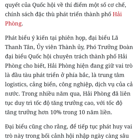
CHƯƠNG TRÌNH OCOP - MỖI XÃ
quyết của Quốc hội về thí điểm một số cơ chế,
MỘT SẢN PHẨM
chính sách đặc thù phát triển thành phố
Hải
Phòng
.
RADIO
Phát biểu ý kiến tại phiên họp, đại biểu Lã
MEDIA CENTER
Thanh Tân, Ủy viên Thành ủy, Phó Trưởng Đoàn
đại biểu Quốc hội chuyên trách thành phố Hải
E-Magazine
Phòng cho biết, Hải Phòng hiện đang giữ vai trò
Video
là đầu tàu phát triển ở phía bắc, là trung tâm
logistics, cảng biển, công nghiệp, dịch vụ của cả
Media Chính trị
nước. Trong nhiều năm qua, Hải Phòng đã liên
Media Kinh tế
tục duy trì tốc độ tăng trưởng cao, với tốc độ
tăng trưởng hơn 10% trong 10 năm liền.
Media Văn hóa
Đại biểu cũng cho rằng, để tiếp tục phát huy vai
Media Xã hội
trò này trong bối cảnh hội nhập ngày càng sâu