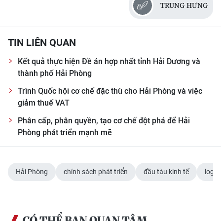
TRUNG HƯNG
TIN LIÊN QUAN
Kết quả thực hiện Đề án hợp nhất tỉnh Hải Dương và
thành phố Hải Phòng
Trình Quốc hội cơ chế đặc thù cho Hải Phòng và việc
giảm thuế VAT
Phân cấp, phân quyền, tạo cơ chế đột phá để Hải
Phòng phát triển mạnh mẽ
Hải Phòng
chính sách phát triển
đầu tàu kinh tế
logis
CÓ THỂ BẠN QUAN TÂM