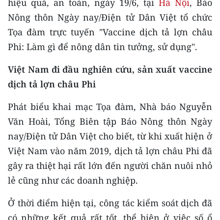
hiệu quả, an toàn, ngày 19/6, tại
Hà Nội
, Báo
CHƯƠNG TRÌNH OCOP - MỖI XÃ
MỘT SẢN PHẨM
Nông thôn Ngày nay/Điện tử Dân Việt tổ chức
Tọa đàm trực tuyến "Vaccine dịch tả lợn châu
Phi: Làm gì để nông dân tin tưởng, sử dụng".
RADIO
Việt Nam đi đầu nghiên cứu, sản xuất vaccine
MEDIA CENTER
dịch tả lợn châu Phi
E-Magazine
Phát biểu khai mạc Tọa đàm, Nhà báo Nguyễn
Video
Văn Hoài, Tổng Biên tập Báo Nông thôn Ngày
nay/Điện tử Dân Việt cho biết, từ khi xuất hiện ở
Media Chính trị
Việt Nam vào năm 2019, dịch tả lợn châu Phi đã
Media Kinh tế
gây ra thiệt hại rất lớn đến người chăn nuôi nhỏ
lẻ cũng như các doanh nghiệp.
Media Văn hóa
Ở thời điểm hiện tại, công tác kiểm soát dịch đã
Media Xã hội
có những kết quả rất tốt, thể hiện ở việc số ổ