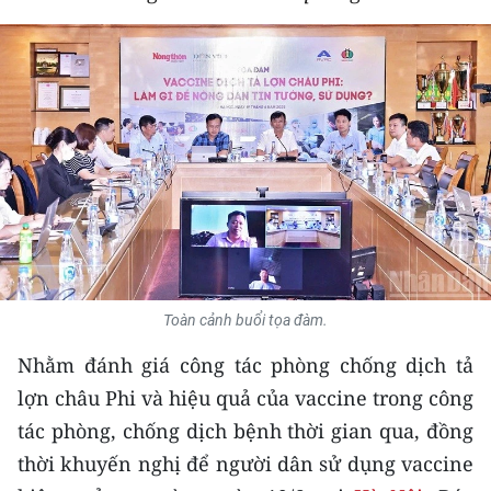
THỂ THAO
GIÁO DỤC
Y TẾ
KHOA HỌC - CÔNG NGHỆ
MÔI TRƯỜNG
BẠN ĐỌC
Toàn cảnh buổi tọa đàm.
KIỂM CHỨNG THÔNG TIN
Nhằm đánh giá công tác phòng chống dịch tả
TRI THỨC CHUYÊN SÂU
lợn châu Phi và hiệu quả của vaccine trong công
tác phòng, chống dịch bệnh thời gian qua, đồng
54 DÂN TỘC VIỆT NAM
thời khuyến nghị để người dân sử dụng vaccine