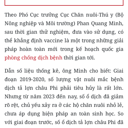
TIN MỚI
Theo Phó Cục trưởng Cục Chăn nuôi-Thú y (Bộ
TIN ĐỊA PHƯƠNG
Nông nghiệp và Môi trường) Phan Quang Minh,
sau thời gian thử nghiệm, đưa vào sử dụng, có
Trung du và miền núi phía Bắc
thể khẳng định vaccine là một trong những giải
Đồng bằng sông Hồng
pháp hoàn toàn mới trong kế hoạch quốc gia
phòng chống dịch bệnh
thời gian tới.
Bắc Trung Bộ
Duyên hải Nam Trung Bộ và Tây
Dẫn số liệu thống kê, ông Minh cho biết: Giai
Nguyên
đoạn 2019-2020, số lượng vật nuôi mắc bệnh
dịch tả lợn châu Phi phải tiêu hủy là rất lớn.
Đông Nam Bộ
Nhưng từ năm 2023 đến nay, số ổ dịch đã giảm
Đồng bằng sông Cửu Long
rõ rệt, chủ yếu xảy ra ở các hộ chăn nuôi nhỏ lẻ,
chưa áp dụng biện pháp an toàn sinh học. So
Chuyên trang Hà Nội
với giai đoạn trước, số ổ dịch tả lợn châu Phi đã
Chuyên trang TP. Hồ Chí Minh