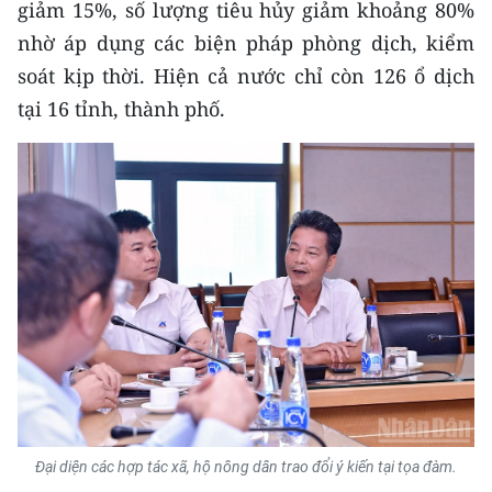
giảm 15%, số lượng tiêu hủy giảm khoảng 80%
nhờ áp dụng các biện pháp phòng dịch, kiểm
CHUYÊN ĐỀ
soát kịp thời. Hiện cả nước chỉ còn 126 ổ dịch
CÁC CHUYÊN TRANG
tại 16 tỉnh, thành phố.
VỀ BÁO NHÂN DÂN
THỜI NAY
NHÂN DÂN CUỐI TUẦN
NHÂN DÂN HẰNG THÁNG
MUA BÁO
ĐỌC BÁO IN
Đại diện các hợp tác xã, hộ nông dân trao đổi ý kiến tại tọa đàm.