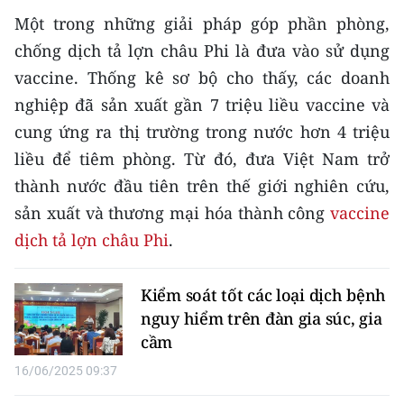
ENGLISH
Một trong những giải pháp góp phần phòng,
chống dịch tả lợn châu Phi là đưa vào sử dụng
中文
vaccine. Thống kê sơ bộ cho thấy, các doanh
FRANÇAIS
nghiệp đã sản xuất gần 7 triệu liều vaccine và
cung ứng ra thị trường trong nước hơn 4 triệu
РУССКИЙ
liều để tiêm phòng. Từ đó, đưa Việt Nam trở
ESPAÑOL
thành nước đầu tiên trên thế giới nghiên cứu,
sản xuất và thương mại hóa thành công
vaccine
한국어
dịch tả lợn châu Phi
.
Kiểm soát tốt các loại dịch bệnh
nguy hiểm trên đàn gia súc, gia
cầm
16/06/2025 09:37