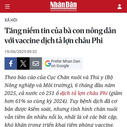
XÃ HỘI
Tăng niềm tin của bà con nông dân
CHÍNH TRỊ
với vaccine dịch tả lợn châu Phi
KINH TẾ
19/06/2025 09:32
Prefer Nhan Dan
VĂN HÓA
on Google
Theo báo cáo của Cục Chăn nuôi và Thú y (Bộ
XÃ HỘI
Nông nghiệp và Môi trường), 6 tháng đầu năm
2025, cả nước có 251 ổ
dịch tả lợn châu Phi
(giảm
PHÁP LUẬT
hơn 61% so cùng kỳ 2024). Tuy bệnh dịch đã cơ
DU LỊCH
bản được kiểm soát, nhưng tình hình chăn nuôi
vẫn tiềm ẩn nhiều nỗi lo, nhất là về các bất cập,
THẾ GIỚI
khó khăn trong triển khai tiêm phòng vaccine.