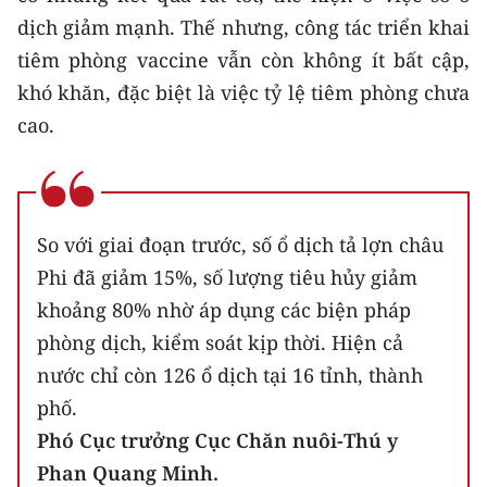
Media Pháp luật
dịch giảm mạnh. Thế nhưng, công tác triển khai
Media Du lịch
tiêm phòng vaccine vẫn còn không ít bất cập,
khó khăn, đặc biệt là việc tỷ lệ tiêm phòng chưa
Media Thế giới
cao.
Media Thể thao
Media Giáo dục
So với giai đoạn trước, số ổ dịch tả lợn châu
Media Y tế
Phi đã giảm 15%, số lượng tiêu hủy giảm
Media Khoa học - Công nghệ
khoảng 80% nhờ áp dụng các biện pháp
phòng dịch, kiểm soát kịp thời. Hiện cả
Media Môi trường
nước chỉ còn 126 ổ dịch tại 16 tỉnh, thành
Ảnh
phố.
Infographic
Phó Cục trưởng Cục Chăn nuôi-Thú y
Phan Quang Minh.