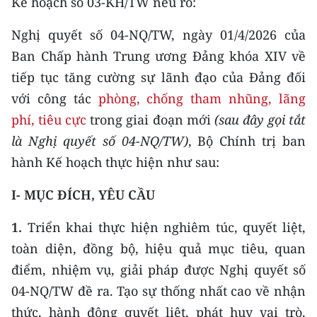
Kế hoạch số 03-KH/TW nêu rõ:
CHƯƠNG TRÌNH OCOP - MỖI XÃ
MỘT SẢN PHẨM
Nghị quyết số 04-NQ/TW, ngày 01/4/2026 của
Ban Chấp hành Trung ương Đảng khóa XIV về
RADIO
tiếp tục tăng cường sự lãnh đạo của Đảng đối
với công tác
phòng, chống tham nhũng, lãng
MEDIA CENTER
phí, tiêu cực
trong giai đoạn mới
(sau đây gọi
tắt
E-Magazine
là Nghị quyết
số 04-NQ/TW)
, Bộ Chính trị ban
hành Kế hoạch thực hiện như sau:
Video
I- MỤC ĐÍCH, YÊU CẦU
Media Chính trị
1.
Triển khai thực hiện nghiêm túc, quyết liệt,
Media Kinh tế
toàn diện, đồng bộ, hiệu quả mục tiêu, quan
Media Văn hóa
điểm, nhiệm vụ, giải pháp được Nghị quyết số
04-NQ/TW đề ra. Tạo sự thống nhất cao về nhận
Media Xã hội
thức, hành động quyết liệt, phát huy vai trò,