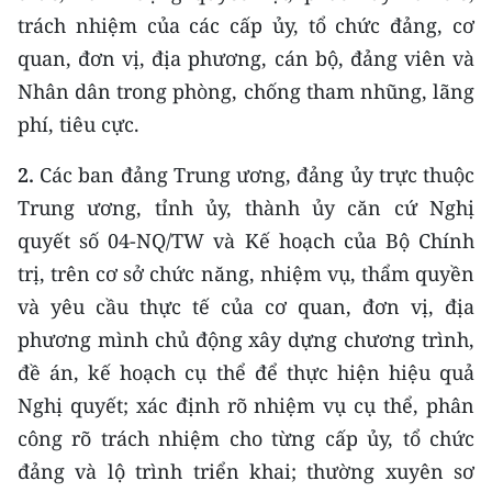
Media Pháp luật
trách nhiệm của các cấp ủy, tổ chức đảng, cơ
quan, đơn vị, địa phương, cán bộ, đảng viên và
Media Du lịch
Nhân dân trong phòng, chống tham nhũng, lãng
Media Thế giới
phí, tiêu cực.
Media Thể thao
2.
Các ban đảng Trung ương, đảng ủy trực thuộc
Media Giáo dục
Trung ương, tỉnh ủy, thành ủy căn cứ Nghị
quyết số 04-NQ/TW và Kế hoạch của Bộ Chính
Media Y tế
trị, trên cơ sở chức năng, nhiệm vụ, thẩm quyền
Media Khoa học - Công nghệ
và yêu cầu thực tế của cơ quan, đơn vị, địa
phương mình chủ động xây dựng chương trình,
Media Môi trường
đề án, kế hoạch cụ thể để thực hiện hiệu quả
Ảnh
Nghị quyết; xác định rõ nhiệm vụ cụ thể, phân
công rõ trách nhiệm cho từng cấp ủy, tổ chức
Infographic
đảng và lộ trình triển khai; thường xuyên sơ