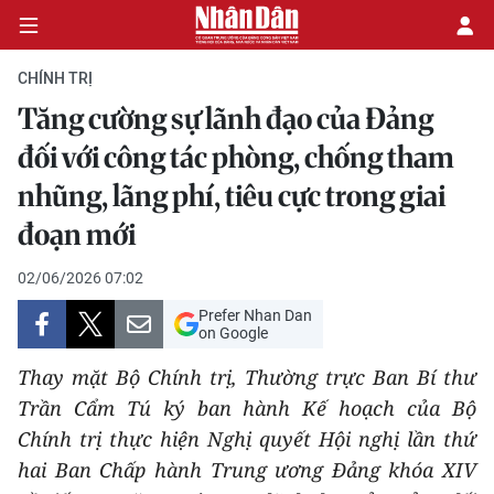
CHÍNH TRỊ
Tăng cường sự lãnh đạo của Đảng
CHÍNH TRỊ
đối với công tác phòng, chống tham
nhũng, lãng phí, tiêu cực trong giai
KINH TẾ
đoạn mới
VĂN HÓA
02/06/2026 07:02
XÃ HỘI
Prefer Nhan Dan
on Google
PHÁP LUẬT
Thay mặt Bộ Chính trị, Thường trực Ban Bí thư
Trần Cẩm Tú ký ban hành Kế hoạch của Bộ
DU LỊCH
Chính trị thực hiện Nghị quyết Hội nghị lần thứ
THẾ GIỚI
hai Ban Chấp hành Trung ương Đảng khóa XIV