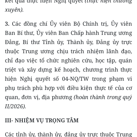
kết quả thực hiện Nghị quyết
(thực hiện thường
xuyên).
CHUYÊN ĐỀ
3.
Các đồng chí Ủy viên Bộ Chính trị, Ủy viên
CÁC CHUYÊN TRANG
Ban Bí thư, Ủy viên Ban Chấp hành Trung ương
Đảng, Bí thư Tỉnh ủy, Thành ủy, Đảng ủy trực
VỀ BÁO NHÂN DÂN
thuộc Trung ương chịu trách nhiệm lãnh đạo,
chỉ đạo việc tổ chức nghiên cứu, học tập, quán
THỜI NAY
triệt và xây dựng kế hoạch, chương trình thực
NHÂN DÂN CUỐI TUẦN
hiện Nghị quyết số 04-NQ/TW trong phạm vi
phụ trách phù hợp với điều kiện thực tế của cơ
NHÂN DÂN HẰNG THÁNG
quan, đơn vị, địa phương
(hoàn thành trong
quý
II
/202
6
).
MUA BÁO
III-
NHIỆM VỤ TRỌNG TÂM
ĐỌC BÁO IN
Các tỉnh ủy, thành ủy, đảng ủy trực thuộc Trung