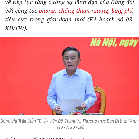
về tiếp tục tăng cường sự lãnh đạo của Đảng đối
THỂ THAO
với công tác
phòng, chống tham nhũng, lãng phí
,
tiêu cực trong giai đoạn mới (Kế hoạch số 03-
GIÁO DỤC
KH/TW).
Y TẾ
KHOA HỌC - CÔNG NGHỆ
MÔI TRƯỜNG
BẠN ĐỌC
KIỂM CHỨNG THÔNG TIN
TRI THỨC CHUYÊN SÂU
Đồng chí Trần Cẩm Tú, Ủy viên Bộ Chính trị, Thường trực Ban Bí thư. (Ảnh:
54 DÂN TỘC VIỆT NAM
THỦY NGUYÊN)