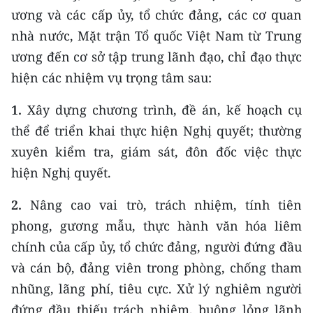
ENGLISH
ương và các cấp ủy, tổ chức đảng, các cơ quan
nhà nước, Mặt trận Tổ quốc Việt Nam từ Trung
中文
ương đến cơ sở tập trung lãnh đạo, chỉ đạo thực
FRANÇAIS
hiện các nhiệm vụ trọng tâm sau:
1.
Xây dựng chương trình, đề án, kế hoạch cụ
РУССКИЙ
thể để triển khai thực hiện Nghị quyết; thường
ESPAÑOL
xuyên kiểm tra, giám sát, đôn đốc việc thực
hiện Nghị quyết.
한국어
2.
Nâng cao vai trò, trách nhiệm, tính tiên
phong, gương mẫu, thực hành văn hóa liêm
chính của cấp ủy, tổ chức đảng, người đứng đầu
và cán bộ, đảng viên trong phòng, chống tham
nhũng, lãng phí, tiêu cực. Xử lý nghiêm người
đứng đầu thiếu trách nhiệm, buông lỏng lãnh