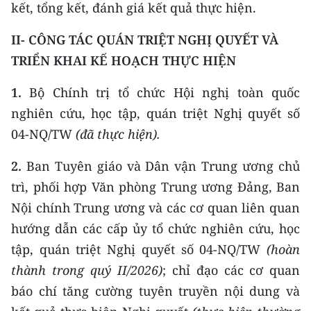
kết, tổng kết, đánh giá kết quả thực hiện.
TIN MỚI
II-
CÔNG TÁC QUÁN TRIỆT NGHỊ QUYẾT VÀ
TIN ĐỊA PHƯƠNG
TRIỂN KHAI KẾ
HOẠCH THỰC HIỆN
Trung du và miền núi phía Bắc
1.
Bộ Chính trị tổ chức Hội nghị toàn quốc
Đồng bằng sông Hồng
nghiên cứu, học tập, quán triệt Nghị quyết số
04-NQ/TW
(
đã thực hiện
).
Bắc Trung Bộ
2.
Ban Tuyên giáo và Dân vận Trung ương chủ
Duyên hải Nam Trung Bộ và Tây
trì, phối hợp Văn phòng Trung ương Đảng, Ban
Nguyên
Nội chính Trung ương và các cơ quan liên quan
Đông Nam Bộ
hướng dẫn các cấp ủy tổ chức nghiên cứu, học
Đồng bằng sông Cửu Long
tập, quán triệt Nghị quyết số 04-NQ/TW
(
hoàn
thành trong
quý II
/202
6)
; chỉ đạo các cơ quan
Chuyên trang Hà Nội
báo chí tăng cường tuyên truyền nội dung và
Chuyên trang TP. Hồ Chí Minh