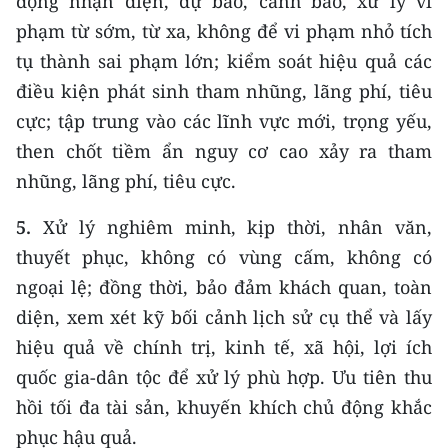
động nhận diện, dự báo, cảnh báo, xử lý vi
phạm từ sớm, từ xa, không để vi phạm nhỏ tích
tụ thành sai phạm lớn; kiểm soát hiệu quả các
điều kiện phát sinh tham nhũng, lãng phí, tiêu
cực; tập trung vào các lĩnh vực mới, trọng yếu,
then chốt tiềm ẩn nguy cơ cao xảy ra tham
nhũng, lãng phí, tiêu cực.
5.
Xử lý nghiêm minh, kịp thời, nhân văn,
thuyết phục, không có vùng cấm, không có
ngoại lệ; đồng thời, bảo đảm khách quan, toàn
diện, xem xét kỹ bối cảnh lịch sử cụ thể và lấy
hiệu quả về chính trị, kinh tế, xã hội, lợi ích
quốc gia-dân tộc để xử lý phù hợp. Ưu tiên thu
hồi tối đa tài sản, khuyến khích chủ động khắc
phục hậu quả.