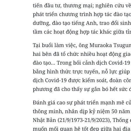
tiến đầu tư, thương mại; nghiên cứu v
phát triển chương trình hợp tác đào tạ
dưỡng, đào tạo tiếng Anh, trao đổi sin
tầm các hoạt động hợp tác khác giữa tỉ
Tại buổi làm việc, ông Muraoka Tsugum
hai bên đã tổ chức nhiều hoạt động giao
đào tạo... Trong bối cảnh dịch Covid-1
bằng hình thức trực tuyến, nỗ lực giúp
dịch Covid-19 được kiểm soát, đoàn côn
phương đã cho thấy sự gắn bó hết sức 
Đánh giá cao sự phát triển mạnh mẽ củ
thông minh, nhân dịp kỷ niệm 50 năm N
Nhật Bản (21/9/1973-21/9/2023), Thốn
muốn mối quan hệ tốt đẹp giữa hai địa