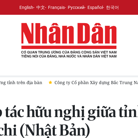
English
中文
Français
Русский
Español
한국어
ịa bàn
Công ty Cổ phần Xây dựng Bắc Trung Nam: Những dấu 
 tác hữu nghị giữa t
chi (Nhật Bản)