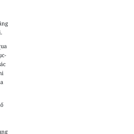
nâng
.
qua
ục-
tác
hi
ịa
hố
ung