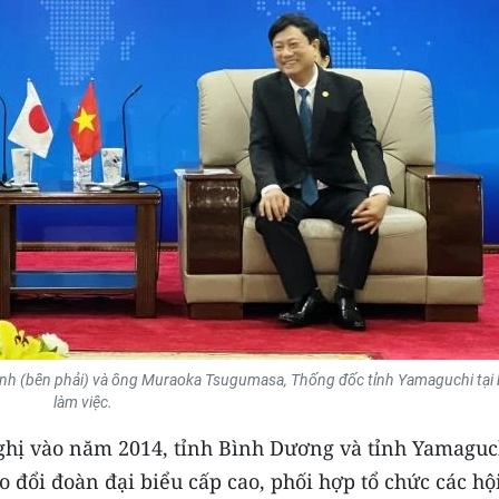
nh (bên phải) và ông Muraoka Tsugumasa, Thống đốc tỉnh Yamaguchi tại 
làm việc.
nghị vào năm 2014, tỉnh Bình Dương và tỉnh Yamaguc
ao đổi đoàn đại biểu cấp cao, phối hợp tổ chức các hộ