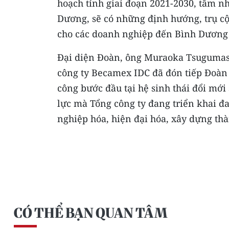
hoạch tỉnh giai đoạn 2021-2030, tầm n
Dương, sẽ có những định hướng, trụ cột
cho các doanh nghiệp đến Bình Dương 
Đại diện Đoàn, ông Muraoka Tsugumas
công ty Becamex IDC đã đón tiếp Đoàn
công bước đầu tại hệ sinh thái đổi mớ
lực mà Tổng công ty đang triển khai đ
nghiệp hóa, hiện đại hóa, xây dựng th
CÓ THỂ BẠN QUAN TÂM