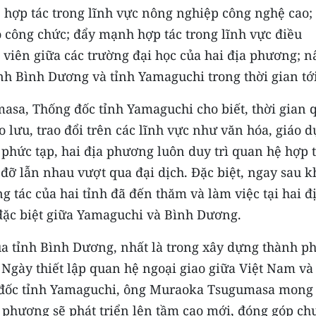
ề hợp tác trong lĩnh vực nông nghiệp công nghệ cao;
o công chức; đẩy mạnh hợp tác trong lĩnh vực điều
h viên giữa các trường đại học của hai địa phương; 
nh Bình Dương và tỉnh Yamaguchi trong thời gian tới
asa, Thống đốc tỉnh Yamaguchi cho biết, thời gian 
 lưu, trao đổi trên các lĩnh vực như văn hóa, giáo d
9 phức tạp, hai địa phương luôn duy trì quan hệ hợp 
 đỡ lẫn nhau vượt qua đại dịch. Đặc biệt, ngay sau k
g tác của hai tỉnh đã đến thăm và làm việc tại hai đ
đặc biệt giữa Yamaguchi và Bình Dương.
a tỉnh Bình Dương, nhất là trong xây dựng thành p
gày thiết lập quan hệ ngoại giao giữa Việt Nam và
g đốc tỉnh Yamaguchi, ông Muraoka Tsugumasa mong
 phương sẽ phát triển lên tầm cao mới, đóng góp ch