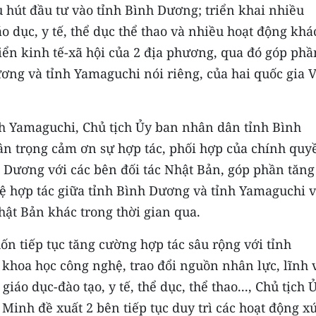
u hút đầu tư vào tỉnh Bình Dương; triển khai nhiều
o dục, y tế, thể dục thể thao và nhiều hoạt động khá
riển kinh tế-xã hội của 2 địa phương, qua đó góp phầ
ơng và tỉnh Yamaguchi nói riêng, của hai quốc gia V
nh Yamaguchi, Chủ tịch Ủy ban nhân dân tỉnh Bình
ân trọng cảm ơn sự hợp tác, phối hợp của chính quy
h Dương với các bên đối tác Nhật Bản, góp phần tăng
ệ hợp tác giữa tỉnh Bình Dương và tỉnh Yamaguchi 
hật Bản khác trong thời gian qua.
 tiếp tục tăng cường hợp tác sâu rộng với tỉnh
 khoa học công nghệ, trao đổi nguồn nhân lực, lĩnh 
áo dục-đào tạo, y tế, thể dục, thể thao..., Chủ tịch 
inh đề xuất 2 bên tiếp tục duy trì các hoạt động x