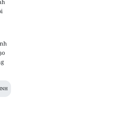
nh
ội
ành
ạo
ng
INH