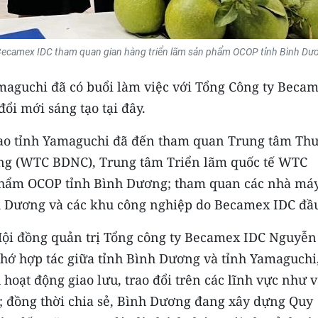
Becamex IDC tham quan gian hàng triển lãm sản phẩm OCOP tỉnh Bình Dư
amaguchi đã có buổi làm việc với Tổng Công ty Beca
ổi mới sáng tạo tại đây.
 cao tỉnh Yamaguchi đã đến tham quan Trung tâm Th
ng (WTC BDNC), Trung tâm Triển lãm quốc tế WTC
 phẩm OCOP tỉnh Bình Dương; tham quan các nhà má
h Dương và các khu công nghiệp do Becamex IDC đầu
 Hội đồng quản trị Tổng công ty Becamex IDC Nguyễn
nhớ hợp tác giữa tỉnh Bình Dương và tỉnh Yamaguchi
 hoạt động giao lưu, trao đổi trên các lĩnh vực như 
...; đồng thời chia sẻ, Bình Dương đang xây dựng Quy