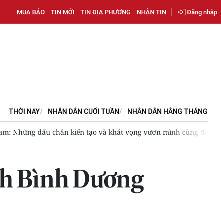
MUA BÁO
TIN MỚI
TIN ĐỊA PHƯƠNG
NHẬN TIN
Đăng nhập
THỜI NAY
NHÂN DÂN CUỐI TUẦN
NHÂN DÂN HẰNG THÁNG
chân kiến tạo và khát vọng vươn mình cùng đất nước
Thúc 
ỉnh Bình Dương