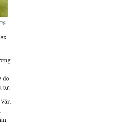
ơng.
mex
ương
y do
 tư.
 Văn
,
văn