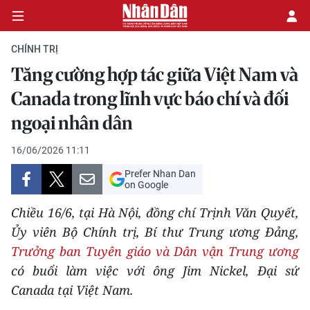
CHÍNH TRỊ
Tăng cường hợp tác giữa Việt Nam và
CHÍNH TRỊ
Canada trong lĩnh vực báo chí và đối
ngoại nhân dân
KINH TẾ
16/06/2026 11:11
VĂN HÓA
Prefer Nhan Dan
on Google
XÃ HỘI
Chiều 16/6, tại Hà Nội, đồng chí Trịnh Văn Quyết,
PHÁP LUẬT
Ủy viên Bộ Chính trị, Bí thư Trung ương Đảng,
Trưởng ban Tuyên giáo và Dân vận Trung ương
DU LỊCH
có buổi làm việc với ông Jim Nickel, Đại sứ
Canada tại Việt Nam.
THẾ GIỚI