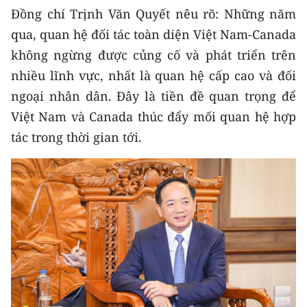
CHƯƠNG TRÌNH OCOP - MỖI XÃ
Đồng chí Trịnh Văn Quyết nêu rõ: Những năm
MỘT SẢN PHẨM
qua, quan hệ đối tác toàn diện Việt Nam-Canada
không ngừng được củng cố và phát triển trên
RADIO
nhiều lĩnh vực, nhất là quan hệ cấp cao và đối
ngoại nhân dân. Đây là tiền đề quan trọng để
MEDIA CENTER
Việt Nam và Canada thúc đẩy mối quan hệ hợp
E-Magazine
tác trong thời gian tới.
Video
Media Chính trị
Media Kinh tế
Media Văn hóa
Media Xã hội