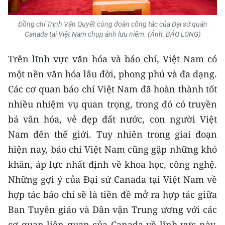
Đồng chí Trịnh Văn Quyết cùng đoàn công tác của Đại sứ quán
Canada tại Việt Nam chụp ảnh lưu niệm. (Ảnh: BẢO LONG)
Trên lĩnh vực văn hóa và báo chí, Việt Nam có
một nền văn hóa lâu đời, phong phú và đa dạng.
Các cơ quan báo chí Việt Nam đã hoàn thành tốt
nhiều nhiệm vụ quan trọng, trong đó có truyền
bá văn hóa, vẻ đẹp đất nước, con người Việt
Nam đến thế giới. Tuy nhiên trong giai đoạn
hiện nay, báo chí Việt Nam cũng gặp những khó
khăn, áp lực nhất định về khoa học, công nghệ.
Những gợi ý của Đại sứ Canada tại Việt Nam về
hợp tác báo chí sẽ là tiền đề mở ra hợp tác giữa
Ban Tuyên giáo và Dân vận Trung ương với các
cơ quan liên quan của Canada về lĩnh vực này,