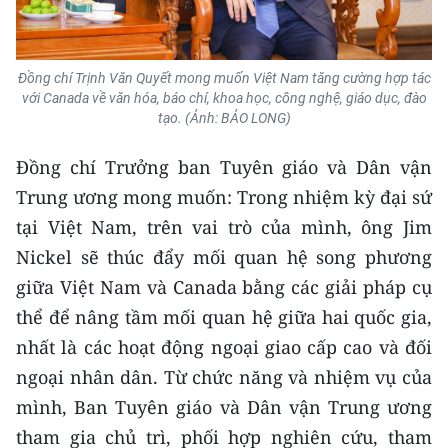
Media Pháp luật
Media Du lịch
Đồng chí Trịnh Văn Quyết mong muốn Việt Nam tăng cường hợp tác
Media Thế giới
với Canada về văn hóa, báo chí, khoa học, công nghệ, giáo dục, đào
tạo. (Ảnh: BẢO LONG)
Media Thể thao
Đồng chí Trưởng ban Tuyên giáo và Dân vận
Media Giáo dục
Trung ương mong muốn: Trong nhiệm kỳ đại sứ
tại Việt Nam, trên vai trò của mình, ông Jim
Media Y tế
Nickel sẽ thúc đẩy mối quan hệ song phương
Media Khoa học - Công nghệ
giữa Việt Nam và Canada bằng các giải pháp cụ
Media Môi trường
thể để nâng tầm mối quan hệ giữa hai quốc gia,
nhất là các hoạt động ngoại giao cấp cao và đối
Ảnh
ngoại nhân dân. Từ chức năng và nhiệm vụ của
Infographic
mình, Ban Tuyên giáo và Dân vận Trung ương
tham gia chủ trì, phối hợp nghiên cứu, tham