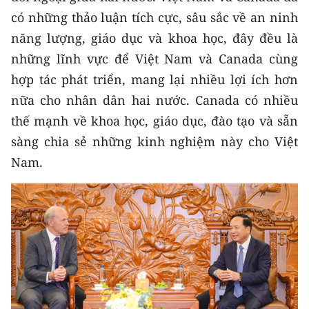
ENGLISH
có những thảo luận tích cực, sâu sắc về an ninh
năng lượng, giáo dục và khoa học, đây đều là
中文
những lĩnh vực để Việt Nam và Canada cùng
FRANÇAIS
hợp tác phát triển, mang lại nhiều lợi ích hơn
nữa cho nhân dân hai nước. Canada có nhiều
РУССКИЙ
thế mạnh về khoa học, giáo dục, đào tạo và sẵn
sàng chia sẻ những kinh nghiệm này cho Việt
ESPAÑOL
Nam.
한국어