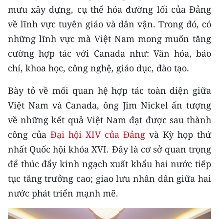
mưu xây dựng, cụ thể hóa đường lối của Đảng
TIN MỚI
về lĩnh vực tuyên giáo và dân vận. Trong đó, có
TIN ĐỊA PHƯƠNG
những lĩnh vực mà Việt Nam mong muốn tăng
cường hợp tác với Canada như: Văn hóa, báo
Trung du và miền núi phía Bắc
chí, khoa học, công nghệ, giáo dục, đào tạo.
Đồng bằng sông Hồng
Bày tỏ về mối quan hệ hợp tác toàn diện giữa
Bắc Trung Bộ
Việt Nam và Canada, ông Jim Nickel ấn tượng
về những kết quả Việt Nam đạt được sau thành
Duyên hải Nam Trung Bộ và Tây
Nguyên
công của
Đại hội XIV của Đảng
và Kỳ họp thứ
nhất Quốc hội khóa XVI. Đây là cơ sở quan trọng
Đông Nam Bộ
để thúc đẩy kinh ngạch xuất khẩu hai nước tiếp
Đồng bằng sông Cửu Long
tục tăng trưởng cao; giao lưu nhân dân giữa hai
nước phát triển mạnh mẽ.
Chuyên trang Hà Nội
Chuyên trang TP. Hồ Chí Minh