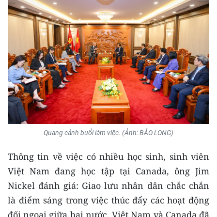
CHUYÊN ĐỀ
CÁC CHUYÊN TRANG
VỀ BÁO NHÂN DÂN
THỜI NAY
NHÂN DÂN CUỐI TUẦN
Quang cảnh buổi làm việc. (Ảnh: BẢO LONG)
NHÂN DÂN HẰNG THÁNG
Thông tin về việc có nhiều học sinh, sinh viên
MUA BÁO
Việt Nam đang học tập tại Canada, ông Jim
Nickel đánh giá: Giao lưu nhân dân chắc chắn
ĐỌC BÁO IN
là điểm sáng trong việc thúc đẩy các hoạt động
đối ngoại giữa hai nước. Việt Nam và Canada đã