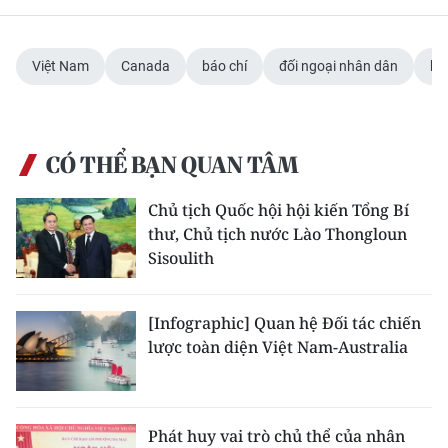
Việt Nam
Canada
báo chí
đối ngoại nhân dân
hợ
CÓ THỂ BẠN QUAN TÂM
Chủ tịch Quốc hội hội kiến Tổng Bí
thư, Chủ tịch nước Lào Thongloun
Sisoulith
[Infographic] Quan hệ Đối tác chiến
lược toàn diện Việt Nam-Australia
Phát huy vai trò chủ thể của nhân