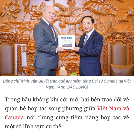
THỂ THAO
GIÁO DỤC
Y TẾ
KHOA HỌC - CÔNG NGHỆ
MÔI TRƯỜNG
BẠN ĐỌC
Đồng chí Trịnh Văn Quyết trao quà lưu niệm tặng Đại sứ Canada tại Việt
Nam. (Ảnh: BẢO LONG)
KIỂM CHỨNG THÔNG TIN
Trong bầu không khí cởi mở, hai bên trao đổi về
TRI THỨC CHUYÊN SÂU
quan hệ hợp tác song phương giữa
Việt Nam và
Canada
nói chung cùng tiềm năng hợp tác về
54 DÂN TỘC VIỆT NAM
một số lĩnh vực cụ thể.