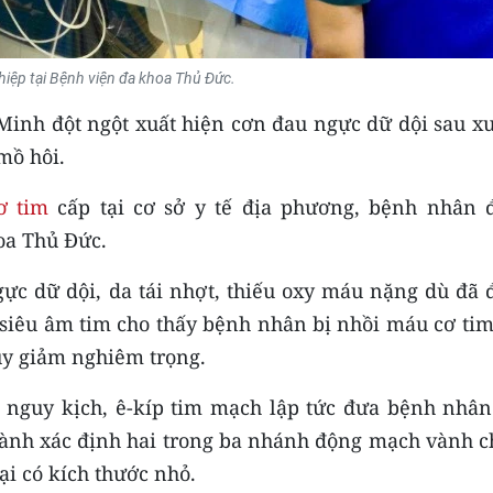
thiệp tại Bệnh viện đa khoa Thủ Đức.
Minh đột ngột xuất hiện cơn đau ngực dữ dội sau x
 mồ hôi.
ơ tim
cấp tại cơ sở y tế địa phương, bệnh nhân 
oa Thủ Đức.
ực dữ dội, da tái nhợt, thiếu oxy máu nặng dù đã 
à siêu âm tim cho thấy bệnh nhân bị nhồi máu cơ ti
uy giảm nghiêm trọng.
 nguy kịch, ê-kíp tim mạch lập tức đưa bệnh nhân
ành xác định hai trong ba nhánh động mạch vành c
ại có kích thước nhỏ.