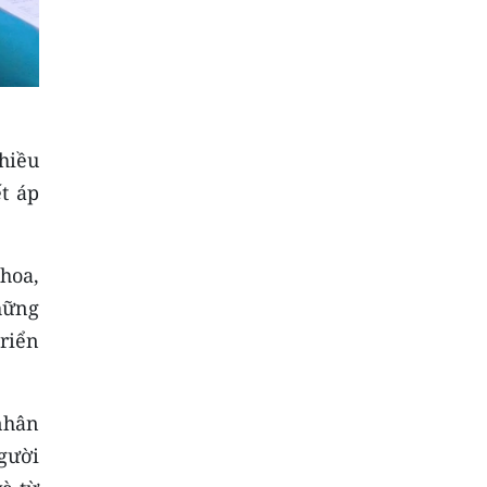
hiều
t áp
hoa,
những
riển
nhân
người