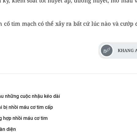
kỳ, kiểm soát tốt huyết áp, đường huyết, mỡ máu v
n cố tim mạch có thể xảy ra bất cứ lúc nào và cướp 
KHANG 
au những cuộc nhậu kéo dài
i bị nhồi máu cơ tim cấp
ng hợp nhồi máu cơ tim
àn diện