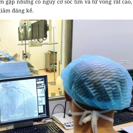
m gặp nhưng có nguy cơ sốc tim và tử vong rất cao,
giảm đáng kể.