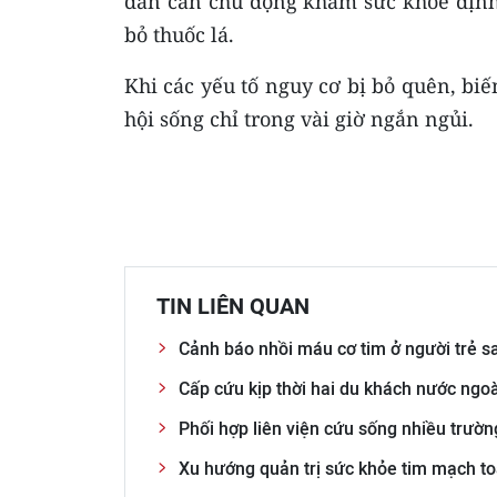
dân cần chủ động khám sức khỏe định 
bỏ thuốc lá.
Khi các yếu tố nguy cơ bị bỏ quên, biế
hội sống chỉ trong vài giờ ngắn ngủi.
TIN LIÊN QUAN
Cảnh báo nhồi máu cơ tim ở người trẻ s
Cấp cứu kịp thời hai du khách nước ngoà
Phối hợp liên viện cứu sống nhiều trườ
Xu hướng quản trị sức khỏe tim mạch to