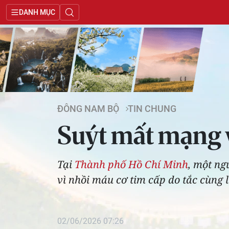
DANH MỤC
ĐÔNG NAM BỘ
TIN CHUNG
Suýt mất mạng 
Tại
Thành phố Hồ Chí Minh
, một ng
vì nhồi máu cơ tim cấp do tắc cùng
02/06/2026 07:26