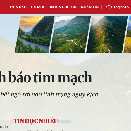
MUA BÁO
TIN MỚI
TIN ĐỊA PHƯƠNG
NHẬN TIN
Đăng nhập
h báo tim mạch
 bất ngờ rơi vào tình trạng nguy kịch
TIN ĐỌC NHIỀU
ogle