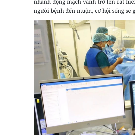
nhánh động mạch vành trở lên rất hiế
người bệnh đến muộn, cơ hội sống sẽ 