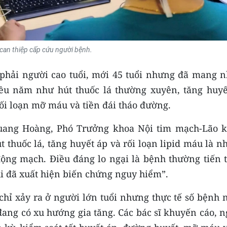
 can thiệp cấp cứu người bệnh.
phải người cao tuổi, mới 45 tuổi nhưng đã mang n
ều năm như hút thuốc lá thường xuyên, tăng huyế
rối loạn mỡ máu và tiền đái tháo đường.
Quang Hoàng, Phó Trưởng khoa Nội tim mạch-Lão k
 thuốc lá, tăng huyết áp và rối loạn lipid máu là 
ộng mạch. Điều đáng lo ngại là bệnh thường tiến t
i đã xuất hiện biến chứng nguy hiểm”.
hỉ xảy ra ở người lớn tuổi nhưng thực tế số bệnh 
đang có xu hướng gia tăng. Các bác sĩ khuyến cáo, 