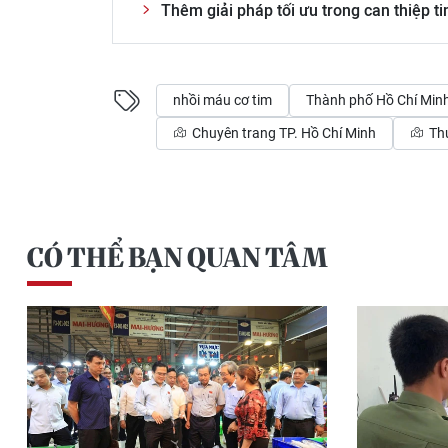
Thêm giải pháp tối ưu trong can thiệp 
nhồi máu cơ tim
Thành phố Hồ Chí Min
Chuyên trang TP. Hồ Chí Minh
Th
CÓ THỂ BẠN QUAN TÂM