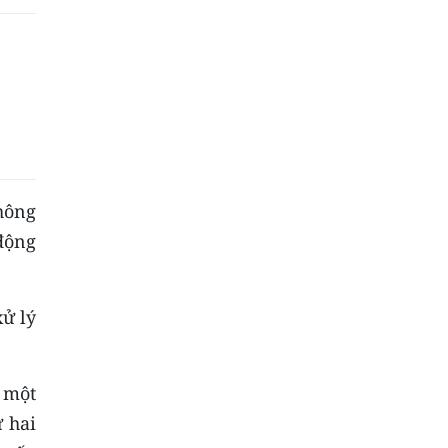
thông
 động
xử lý
 một
 hai