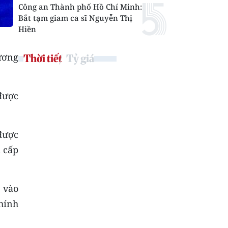
Công an Thành phố Hồ Chí Minh:
Bắt tạm giam ca sĩ Nguyễn Thị
Hiền
ương
Thời tiết
Tỷ giá
được
được
m cấp
 vào
hính