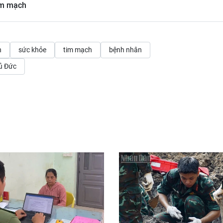
tim mạch
h
sức khỏe
tim mạch
bệnh nhân
ủ Đức