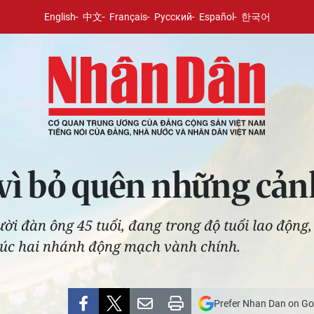
English
中文
Français
Русский
Español
한국어
vì bỏ quên những cản
ười đàn ông 45 tuổi, đang trong độ tuổi lao động,
 lúc hai nhánh động mạch vành chính.
Prefer Nhan Dan on Go