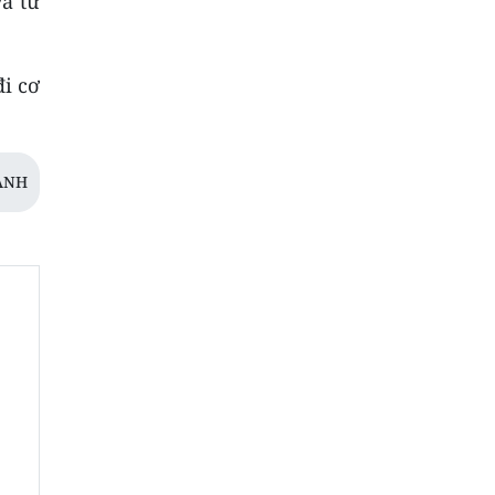
à từ
đi cơ
ANH