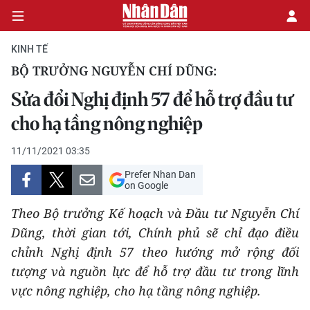
KINH TẾ
BỘ TRƯỞNG NGUYỄN CHÍ DŨNG:
CHÍNH TRỊ
Sửa đổi Nghị định 57 để hỗ trợ đầu tư
cho hạ tầng nông nghiệp
KINH TẾ
11/11/2021 03:35
VĂN HÓA
Prefer Nhan Dan
on Google
XÃ HỘI
Theo Bộ trưởng Kế hoạch và Đầu tư Nguyễn Chí
PHÁP LUẬT
Dũng, thời gian tới, Chính phủ sẽ chỉ đạo điều
chỉnh Nghị định 57 theo hướng mở rộng đối
DU LỊCH
tượng và nguồn lực để hỗ trợ đầu tư trong lĩnh
vực nông nghiệp, cho hạ tầng nông nghiệp.
THẾ GIỚI