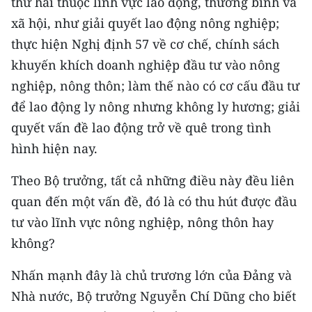
thứ hai thuộc lĩnh vực lao động, thương binh và
CHƯƠNG TRÌNH OCOP - MỖI XÃ
xã hội, như giải quyết lao động nông nghiệp;
MỘT SẢN PHẨM
thực hiện Nghị định 57 về cơ chế, chính sách
khuyến khích doanh nghiệp đầu tư vào nông
RADIO
nghiệp, nông thôn; làm thế nào có cơ cấu đầu tư
MEDIA CENTER
để lao động ly nông nhưng không ly hương; giải
quyết vấn đề lao động trở về quê trong tình
E-Magazine
hình hiện nay.
Video
Theo Bộ trưởng, tất cả những điều này đều liên
Media Chính trị
quan đến một vấn đề, đó là có thu hút được đầu
tư vào lĩnh vực nông nghiệp, nông thôn hay
Media Kinh tế
không?
Media Văn hóa
Nhấn mạnh đây là chủ trương lớn của Đảng và
Media Xã hội
Nhà nước, Bộ trưởng Nguyễn Chí Dũng cho biết