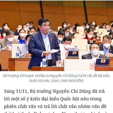
THỂ THAO
GIÁO DỤC
Y TẾ
KHOA HỌC - CÔNG NGHỆ
MÔI TRƯỜNG
BẠN ĐỌC
Bộ trưởng Kế hoạch và Đầu tư Nguyễn Chí Dũng trả lời vấn đề đại biểu
KIỂM CHỨNG THÔNG TIN
Quốc hội nêu. (Ảnh: LINH NGUYÊN)
Sáng 11/11, Bộ trưởng Nguyễn Chí Dũng đã trả
TRI THỨC CHUYÊN SÂU
lời một số ý kiến đại biểu Quốc hội nêu trong
54 DÂN TỘC VIỆT NAM
phiên chất vấn và trả lời chất vấn nhóm vấn đề