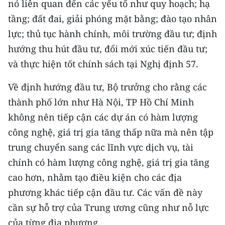
nó liên quan đến các yếu tố như quy hoạch; hạ
Media Pháp luật
tầng; đất đai, giải phóng mặt bằng; đào tạo nhân
Media Du lịch
lực; thủ tục hành chính, môi trường đầu tư; định
hướng thu hút đầu tư, đổi mới xúc tiến đầu tư;
Media Thế giới
và thực hiện tốt chính sách tại Nghị định 57.
Media Thể thao
Về định hướng đầu tư, Bộ trưởng cho rằng các
Media Giáo dục
thành phố lớn như Hà Nội, TP Hồ Chí Minh
Media Y tế
không nên tiếp cận các dự án có hàm lượng
công nghệ, giá trị gia tăng thấp nữa mà nên tập
Media Khoa học - Công nghệ
trung chuyển sang các lĩnh vực dịch vụ, tài
Media Môi trường
chính có hàm lượng công nghệ, giá trị gia tăng
cao hơn, nhằm tạo điều kiện cho các địa
Ảnh
phương khác tiếp cận đầu tư. Các vấn đề này
Infographic
cần sự hỗ trợ của Trung ương cũng như nỗ lực
của từng địa phương.