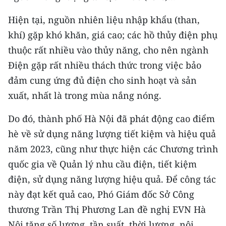
ENGLISH
Hiện tại, nguồn nhiên liệu nhập khẩu (than,
中文
khí) gặp khó khăn, giá cao; các hồ thủy điện phụ
thuộc rất nhiều vào thủy năng, cho nên ngành
FRANÇAIS
Điện gặp rất nhiều thách thức trong việc bảo
РУССКИЙ
đảm cung ứng đủ điện cho sinh hoạt và sản
xuất, nhất là trong mùa nắng nóng.
ESPAÑOL
Do đó, thành phố Hà Nội đã phát động cao điểm
한국어
hè về sử dụng năng lượng tiết kiệm và hiệu quả
năm 2023, cũng như thực hiện các Chương trình
quốc gia về Quản lý nhu cầu điện, tiết kiệm
điện, sử dụng năng lượng hiệu quả. Để công tác
này đạt kết quả cao, Phó Giám đốc Sở Công
thương Trần Thị Phương Lan đề nghị EVN Hà
Nội tăng số lượng, tần suất, thời lượng, nội