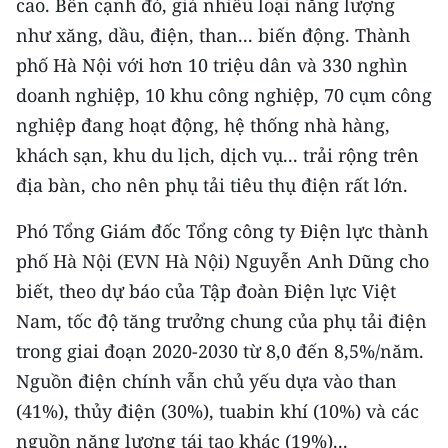
cao. Bên cạnh đó, giá nhiều loại năng lượng
như xăng, dầu, điện, than... biến động. Thành
CHUYÊN ĐỀ
phố Hà Nội với hơn 10 triệu dân và 330 nghìn
CÁC CHUYÊN TRANG
doanh nghiệp, 10 khu công nghiệp, 70 cụm công
nghiệp đang hoạt động, hệ thống nhà hàng,
khách sạn, khu du lịch, dịch vụ... trải rộng trên
VỀ BÁO NHÂN DÂN
địa bàn, cho nên phụ tải tiêu thụ điện rất lớn.
THỜI NAY
Phó Tổng Giám đốc Tổng công ty Điện lực thành
NHÂN DÂN CUỐI TUẦN
phố Hà Nội (EVN Hà Nội) Nguyễn Anh Dũng cho
biết, theo dự báo của Tập đoàn Điện lực Việt
NHÂN DÂN HẰNG THÁNG
Nam, tốc độ tăng trưởng chung của phụ tải điện
MUA BÁO
trong giai đoạn 2020-2030 từ 8,0 đến 8,5%/năm.
Nguồn điện chính vẫn chủ yếu dựa vào than
ĐỌC BÁO IN
(41%), thủy điện (30%), tuabin khí (10%) và các
nguồn năng lượng tái tạo khác (19%)...