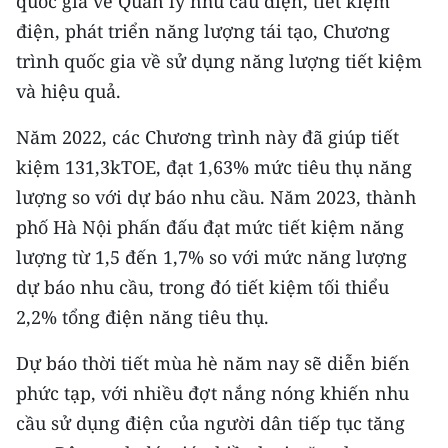
quốc gia về Quản lý nhu cầu điện, tiết kiệm
TIN MỚI
điện, phát triển năng lượng tái tạo, Chương
trình quốc gia về sử dụng năng lượng tiết kiệm
TIN ĐỊA PHƯƠNG
và hiệu quả.
Trung du và miền núi phía Bắc
Năm 2022, các Chương trình này đã giúp tiết
Đồng bằng sông Hồng
kiệm 131,3kTOE, đạt 1,63% mức tiêu thụ năng
lượng so với dự báo nhu cầu. Năm 2023, thành
Bắc Trung Bộ
phố Hà Nội phấn đấu đạt mức tiết kiệm năng
Duyên hải Nam Trung Bộ và Tây
lượng từ 1,5 đến 1,7% so với mức năng lượng
Nguyên
dự báo nhu cầu, trong đó tiết kiệm tối thiểu
Đông Nam Bộ
2,2% tổng điện năng tiêu thụ.
Đồng bằng sông Cửu Long
Dự báo thời tiết mùa hè năm nay sẽ diễn biến
phức tạp, với nhiều đợt nắng nóng khiến nhu
Chuyên trang Hà Nội
cầu sử dụng điện của người dân tiếp tục tăng
Chuyên trang TP. Hồ Chí Minh