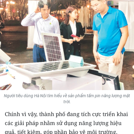
THỂ THAO
GIÁO DỤC
Y TẾ
KHOA HỌC - CÔNG NGHỆ
MÔI TRƯỜNG
BẠN ĐỌC
KIỂM CHỨNG THÔNG TIN
Người tiêu dùng Hà Nội tìm hiểu về sản phẩm tấm pin năng lượng mặt
trời.
TRI THỨC CHUYÊN SÂU
Chính vì vậy, thành phố đang tích cực triển khai
54 DÂN TỘC VIỆT NAM
các giải pháp nhằm sử dụng năng lượng hiệu
quả, tiết kiệm, góp phần bảo vệ môi trường.