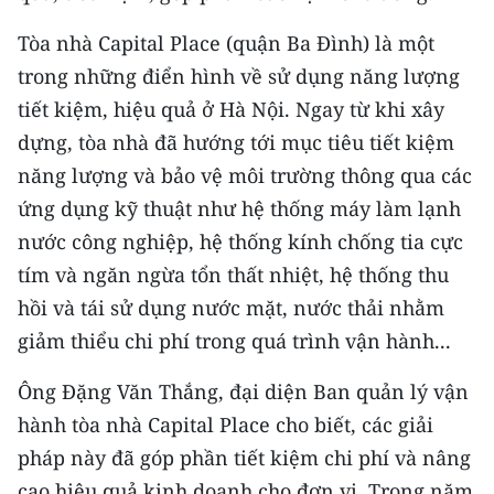
CHƯƠNG TRÌNH OCOP - MỖI XÃ
MỘT SẢN PHẨM
Tòa nhà Capital Place (quận Ba Đình) là một
trong những điển hình về sử dụng năng lượng
RADIO
tiết kiệm, hiệu quả ở Hà Nội. Ngay từ khi xây
dựng, tòa nhà đã hướng tới mục tiêu tiết kiệm
MEDIA CENTER
năng lượng và bảo vệ môi trường thông qua các
ứng dụng kỹ thuật như hệ thống máy làm lạnh
E-Magazine
nước công nghiệp, hệ thống kính chống tia cực
Video
tím và ngăn ngừa tổn thất nhiệt, hệ thống thu
hồi và tái sử dụng nước mặt, nước thải nhằm
Media Chính trị
giảm thiểu chi phí trong quá trình vận hành...
Media Kinh tế
Ông Đặng Văn Thắng, đại diện Ban quản lý vận
Media Văn hóa
hành tòa nhà Capital Place cho biết, các giải
Media Xã hội
pháp này đã góp phần tiết kiệm chi phí và nâng
cao hiệu quả kinh doanh cho đơn vị. Trong năm