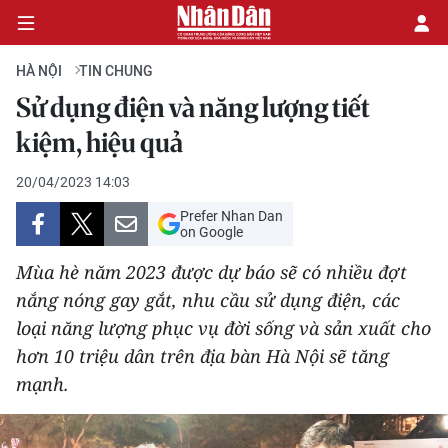
HÀ NỘI
TIN CHUNG
Sử dụng điện và năng lượng tiết
CHÍNH TRỊ
kiệm, hiệu quả
KINH TẾ
20/04/2023 14:03
Prefer Nhan Dan
VĂN HÓA
on Google
Mùa hè năm 2023 được dự báo sẽ có nhiều đợt
XÃ HỘI
nắng nóng gay gắt, nhu cầu sử dụng điện, các
loại năng lượng phục vụ đời sống và sản xuất cho
PHÁP LUẬT
hơn 10 triệu dân trên địa bàn Hà Nội sẽ tăng
DU LỊCH
mạnh.
THẾ GIỚI