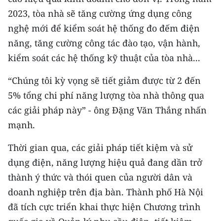
Media Pháp luật
2023, tòa nhà sẽ tăng cường ứng dụng công
Media Du lịch
nghệ mới để kiểm soát hệ thống đo đếm điện
năng, tăng cường công tác đào tạo, vận hành,
Media Thế giới
kiểm soát các hệ thống kỹ thuật của tòa nhà...
Media Thể thao
“Chúng tôi kỳ vọng sẽ tiết giảm được từ 2 đến
Media Giáo dục
5% tổng chi phí năng lượng tòa nhà thông qua
các giải pháp này” - ông Đặng Văn Thắng nhấn
Media Y tế
mạnh.
Media Khoa học - Công nghệ
Thời gian qua, các giải pháp tiết kiệm và sử
Media Môi trường
dụng điện, năng lượng hiệu quả đang dần trở
thành ý thức và thói quen của người dân và
Ảnh
doanh nghiệp trên địa bàn. Thành phố Hà Nội
Infographic
đã tích cực triển khai thực hiện Chương trình