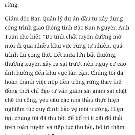
rừng.
TIN MỚI
Giám đốc Ban Quản lý dự án đầu tư xây dựng
TIN ĐỊA PHƯƠNG
công trình giao thông tỉnh Bắc Kạn Nguyễn Anh
Trung du và miền núi phía Bắc
Tuấn cho biết: “Do tính chất tuyến đường mở
mới đi qua nhiều khu vực rừng tự nhiên, quá
Đồng bằng sông Hồng
trình thi công thời tiết mưa lớn bất thường,
Bắc Trung Bộ
thường xuyên xảy ra sạt trượt nên nguy cơ cao
ảnh hưởng đến khu vực lân cận. Chúng tôi đã
Duyên hải Nam Trung Bộ và Tây
Nguyên
hoàn thành việc nộp tiền trồng rừng thay thế
đồng thời chỉ đạo tư vấn giám sát giám sát chặt
Đông Nam Bộ
chẽ thi công, yêu cầu các nhà thầu thực hiện
Đồng bằng sông Cửu Long
nghiêm túc quy định bảo vệ môi trường. Hiện
tại, chúng tôi đã thu hồi để bố trí 6 bãi đổ thải
Chuyên trang Hà Nội
trên toàn tuyến và tiếp tục thu hồi, bố trí thêm
Chuyên trang TP. Hồ Chí Minh