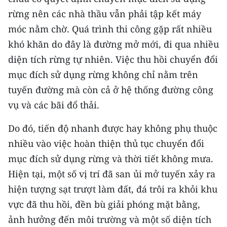
Media Pháp luật
rừng nên các nhà thầu vẫn phải tập kết máy
Media Du lịch
móc nằm chờ. Quá trình thi công gặp rất nhiều
khó khăn do đây là đường mở mới, đi qua nhiều
Media Thế giới
diện tích rừng tự nhiên. Việc thu hồi chuyển đổi
Media Thể thao
mục đích sử dụng rừng không chỉ nằm trên
tuyến đường mà còn cả ở hệ thống đường công
Media Giáo dục
vụ và các bãi đổ thải.
Media Y tế
Do đó, tiến độ nhanh được hay không phụ thuộc
Media Khoa học - Công nghệ
nhiều vào việc hoàn thiện thủ tục chuyển đổi
mục đích sử dụng rừng và thời tiết không mưa.
Media Môi trường
Hiện tại, một số vị trí đã san ủi mở tuyến xảy ra
Ảnh
hiện tượng sạt trượt làm đất, đá trôi ra khỏi khu
vực đã thu hồi, đền bù giải phóng mặt bằng,
Infographic
ảnh hưởng đến môi trường và một số diện tích