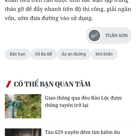
tháo gỡ để đẩy nhanh tiến độ thi công, giải ngân
vốn, sớm đưa đường vào sử dụng.
TUẤN SƠN
Bắc Kạn
hồ Ba Bể
dự án đường
khó khăn
CÓ THỂ BẠN QUAN TÂM
Giao thông qua đèo Bảo Lộc được
thông tuyến trở lại
Tàu 629 xuyên đêm tìm kiếm du