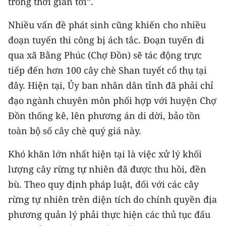
trong thời gian tới”.
CHUYÊN ĐỀ
Nhiều vấn đề phát sinh cũng khiến cho nhiều
đoạn tuyến thi công bị ách tắc. Đoạn tuyến đi
CÁC CHUYÊN TRANG
qua xã Bằng Phúc (Chợ Đồn) sẽ tác động trực
tiếp đến hơn 100 cây chè Shan tuyết cổ thụ tại
VỀ BÁO NHÂN DÂN
đây. Hiện tại, Ủy ban nhân dân tỉnh đã phải chỉ
đạo ngành chuyên môn phối hợp với huyện Chợ
THỜI NAY
Đồn thống kê, lên phương án di dời, bảo tồn
NHÂN DÂN CUỐI TUẦN
toàn bộ số cây chè quý giá này.
NHÂN DÂN HẰNG THÁNG
Khó khăn lớn nhất hiện tại là việc xử lý khối
lượng cây rừng tự nhiên đã được thu hồi, đền
MUA BÁO
bù. Theo quy định pháp luật, đối với các cây
rừng tự nhiên trên diện tích do chính quyền địa
ĐỌC BÁO IN
phương quản lý phải thực hiện các thủ tục đấu