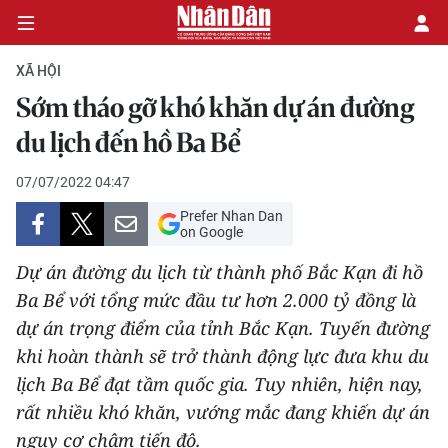
XÃ HỘI
Sớm tháo gỡ khó khăn dự án đường
CHÍNH TRỊ
du lịch đến hồ Ba Bể
KINH TẾ
07/07/2022 04:47
Prefer Nhan Dan
VĂN HÓA
on Google
Dự án đường du lịch từ thành phố Bắc Kạn đi hồ
XÃ HỘI
Ba Bể với tổng mức đầu tư hơn 2.000 tỷ đồng là
dự án trọng điểm của tỉnh Bắc Kạn. Tuyến đường
PHÁP LUẬT
khi hoàn thành sẽ trở thành động lực đưa khu du
DU LỊCH
lịch Ba Bể đạt tầm quốc gia. Tuy nhiên, hiện nay,
rất nhiều khó khăn, vướng mắc đang khiến dự án
THẾ GIỚI
nguy cơ chậm tiến độ.