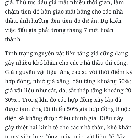
giá. Thủ tục đấu giá mất nhiều thời gian, làm
ENGLISH
chậm tiến độ bàn giao mặt bằng cho các nhà
中文
thầu, ảnh hưởng đến tiến độ dự án. Dự kiến
việc đấu giá phải trong tháng 7 mới hoàn
FRANÇAIS
thành.
РУССКИЙ
Tình trạng nguyên vật liệu tăng giá cũng đang
gây nhiều khó khăn cho các nhà thầu thi công.
ESPAÑOL
Giá nguyên vật liệu tăng cao so với thời điểm ký
한국어
hợp đồng, như: giá xăng, dầu tăng khoảng 50%;
giá vật liệu như cát, đá, sắt thép tăng khoảng 20-
30%... Trong khi đó các hợp đồng xây lắp đã
được tạm ứng tối thiểu 50% giá hợp đồng thuộc
diện sẽ không được điều chỉnh giá. Điều này
gây thiệt hại kinh tế cho các nhà thầu, khó khăn
trong việc huy động máy móc, vật liệu để đẩy