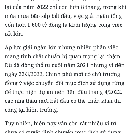
CHƯƠNG TRÌNH OCOP - MỖI XÃ
lại của năm 2022 chỉ còn hơn 8 tháng, trong khi
MỘT SẢN PHẨM
mùa mưa bão sắp bắt đầu, việc giải ngân tổng
vốn hơn 1.600 tỷ đồng là khối lượng công việc
RADIO
rất lớn.
MEDIA CENTER
Áp lực giải ngân lớn nhưng nhiều phần việc
mang tính chất chuẩn bị quan trọng lại chậm.
E-Magazine
Dù đã động thổ từ cuối năm 2021 nhưng vì đến
Video
ngày 22/3/2022, Chính phủ mới có chủ trương
đồng ý việc chuyển đổi mục đích sử dụng rừng
Media Chính trị
để thực hiện dự án nên đến đầu tháng 4/2022,
Media Kinh tế
các nhà thầu mới bắt đầu có thể triển khai thi
công tại hiện trường.
Media Văn hóa
Media Xã hội
Tuy nhiên, hiện nay vẫn còn rất nhiều vị trí
chưa có quyết định chuyển mục đích sử dụng