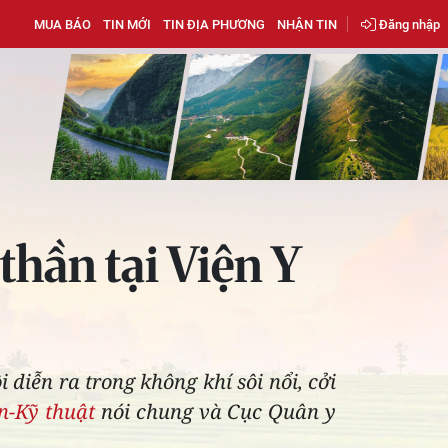
MUA BÁO
TIN MỚI
TIN ĐỊA PHƯƠNG
NHẬN TIN
Đăng nhập
thần tại Viện Y
diễn ra trong không khí sôi nổi, cởi
n-Kỹ thuật
nói chung và Cục Quân y