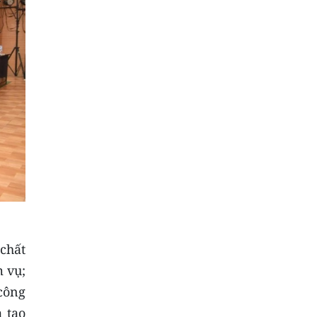
chất
 vụ;
 công
 tạo