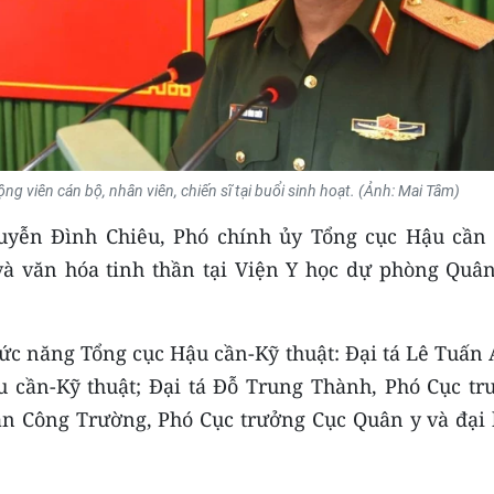
g viên cán bộ, nhân viên, chiến sĩ tại buổi sinh hoạt. (Ảnh: Mai Tâm)
uyễn Đình Chiêu, Phó chính ủy Tổng cục Hậu cần 
 và văn hóa tinh thần tại Viện Y học dự phòng Quân
hức năng Tổng cục Hậu cần-Kỹ thuật: Đại tá Lê Tuấn
 cần-Kỹ thuật; Đại tá Đỗ Trung Thành, Phó Cục tr
ần Công Trường, Phó Cục trưởng Cục Quân y và đại 