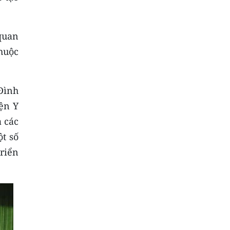
 quan
thuộc
Đình
ện Y
ả các
ột số
triển