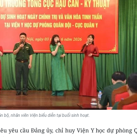
 bộ, nhân viên Viện biểu diễn tại buổi sinh hoạt.
êu yêu cầu Đảng ủy, chỉ huy Viện Y học dự phòng 