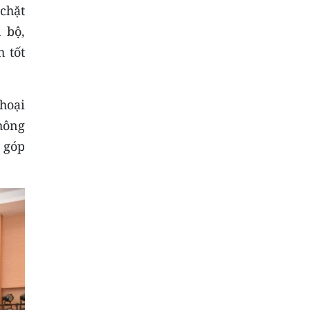
 chặt
 bộ,
 tốt
thoại
không
 góp