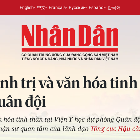
English
中文
Français
Русский
Español
한국어
nh trị và văn hóa tinh 
uân đội
 hóa tinh thần tại Viện Y học dự phòng Quân đội 
nhận sự quan tâm của lãnh đạo
Tổng cục Hậu cầ