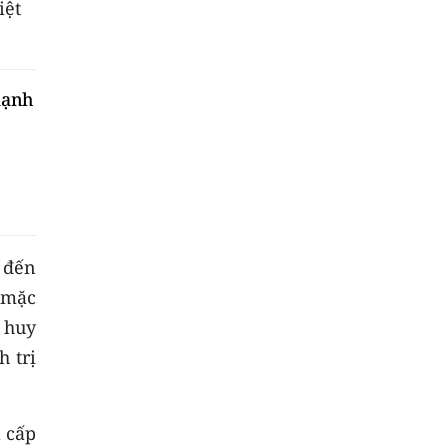
iệt
mạnh
6 đến
 mặc
ỉ huy
 trị
a cấp