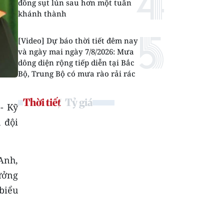
đồng sụt lún sau hơn một tuần
khánh thành
[Video] Dự báo thời tiết đêm nay
và ngày mai ngày 7/8/2026: Mưa
dông diện rộng tiếp diễn tại Bắc
Bộ, Trung Bộ có mưa rào rải rác
Thời tiết
Tỷ giá
- Kỹ
 đội
 Anh,
ưởng
biểu