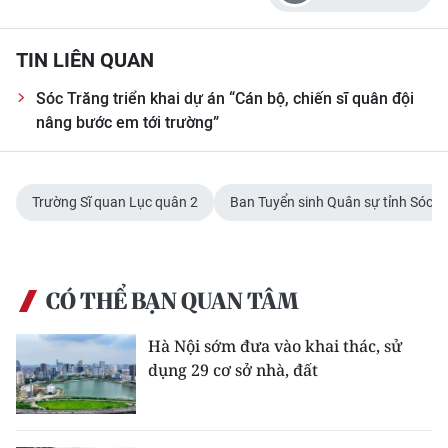
CHUYÊN ĐỀ
TIN LIÊN QUAN
CÁC CHUYÊN TRANG
Sóc Trăng triển khai dự án “Cán bộ, chiến sĩ quân đội
nâng bước em tới trường”
VỀ BÁO NHÂN DÂN
THỜI NAY
Trường Sĩ quan Lục quân 2
Ban Tuyển sinh Quân sự tỉnh Sóc T
NHÂN DÂN CUỐI TUẦN
CÓ THỂ BẠN QUAN TÂM
NHÂN DÂN HẰNG THÁNG
Hà Nội sớm đưa vào khai thác, sử
MUA BÁO
dụng 29 cơ sở nhà, đất
ĐỌC BÁO IN