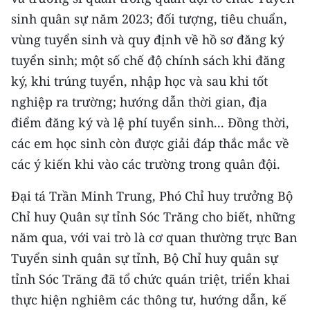
CHƯƠNG TRÌNH OCOP - MỖI XÃ
sinh quân sự năm 2023; đối tượng, tiêu chuẩn,
MỘT SẢN PHẨM
vùng tuyển sinh và quy định về hồ sơ đăng ký
tuyển sinh; một số chế độ chính sách khi đăng
RADIO
ký, khi trúng tuyển, nhập học và sau khi tốt
MEDIA CENTER
nghiệp ra trường; hướng dẫn thời gian, địa
điểm đăng ký và lệ phí tuyển sinh... Đồng thời,
E-Magazine
các em học sinh còn được giải đáp thắc mắc về
các ý kiến khi vào các trường trong quân đội.
Video
Media Chính trị
Đại tá Trần Minh Trung, Phó Chỉ huy trưởng Bộ
Chỉ huy Quân sự tỉnh Sóc Trăng cho biết, những
Media Kinh tế
năm qua, với vai trò là cơ quan thường trực Ban
Media Văn hóa
Tuyển sinh quân sự tỉnh, Bộ Chỉ huy quân sự
tỉnh Sóc Trăng đã tổ chức quán triệt, triển khai
Media Xã hội
thực hiện nghiêm các thông tư, hướng dẫn, kế