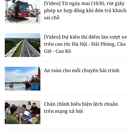
[Video] Từ ngày mai (10/8), rút giấy
ENGLISH
phép xe hợp đồng khi đón trả khách
sai chỗ
中文
FRANÇAIS
[Video] Dự kiến thí điểm làn vượt xe
trên cao tốc Hà Nội - Hải Phòng, Cầu
РУССКИЙ
Giẽ - Cao Bồ
ESPAÑOL
An toàn cho mỗi chuyến hải trình
한국어
Chấn chỉnh biểu hiện lệch chuẩn
trên mạng xã hội