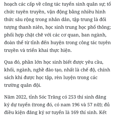
Media Pháp luật
hoạch các cấp về công tác tuyển sinh quân sự; tổ
chức tuyên truyền, vận động bằng nhiều hình
Media Du lịch
thức sâu rộng trong nhân dân, tập trung là đối
Media Thế giới
tượng thanh niên, học sinh trung học phổ thông;
phối hợp chặt chẽ với các cơ quan, ban ngành,
Media Thể thao
đoàn thể từ tỉnh đến huyện trong công tác tuyên
Media Giáo dục
truyền và triển khai thực hiện.
Media Y tế
Qua đó, phần lớn học sinh biết được yêu cầu,
khối, ngành, nghề đào tạo, nhất là chế độ, chính
Media Khoa học - Công nghệ
sách khi được học tập, rèn luyện trong các
Media Môi trường
trường quân đội.
Ảnh
Năm 2022, tỉnh Sóc Trăng có 253 thí sinh đăng
Infographic
ký dự tuyển (trong đó, có nam 196 và 57 nữ); đủ
điều kiện đăng ký sơ tuyển là 169 thí sinh. Kết