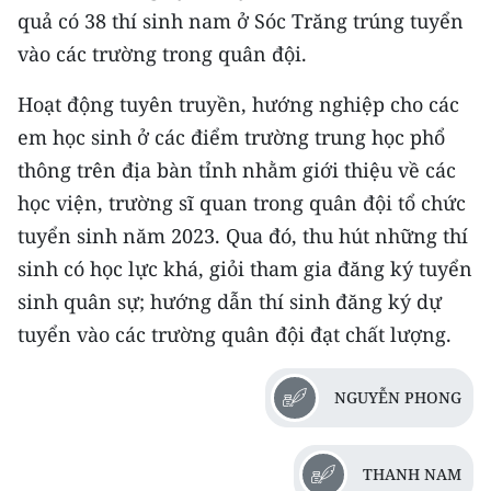
quả có 38 thí sinh nam ở Sóc Trăng trúng tuyển
TIN MỚI
vào các trường trong quân đội.
TIN ĐỊA PHƯƠNG
Hoạt động tuyên truyền, hướng nghiệp cho các
Trung du và miền núi phía Bắc
em học sinh ở các điểm trường trung học phổ
thông trên địa bàn tỉnh nhằm giới thiệu về các
Đồng bằng sông Hồng
học viện, trường sĩ quan trong quân đội tổ chức
Bắc Trung Bộ
tuyển sinh năm 2023. Qua đó, thu hút những thí
sinh có học lực khá, giỏi tham gia đăng ký tuyển
Duyên hải Nam Trung Bộ và Tây
Nguyên
sinh quân sự; hướng dẫn thí sinh đăng ký dự
tuyển vào các trường quân đội đạt chất lượng.
Đông Nam Bộ
Đồng bằng sông Cửu Long
NGUYỄN PHONG
Chuyên trang Hà Nội
THANH NAM
Chuyên trang TP. Hồ Chí Minh