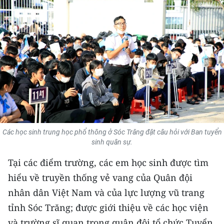
THỂ THAO
GIÁO DỤC
Y TẾ
KHOA HỌC - CÔNG NGHỆ
MÔI TRƯỜNG
BẠN ĐỌC
Các học sinh trung học phổ thông ở Sóc Trăng đặt câu hỏi với Ban tuyển
sinh quân sự.
KIỂM CHỨNG THÔNG TIN
Tại các điểm trường, các em học sinh được tìm
hiểu về truyền thống vẻ vang của Quân đội
TRI THỨC CHUYÊN SÂU
nhân dân Việt Nam và của lực lượng vũ trang
54 DÂN TỘC VIỆT NAM
tỉnh Sóc Trăng; được giới thiệu về các học viện
và trường sĩ quan trong quân đội tổ chức Tuyển