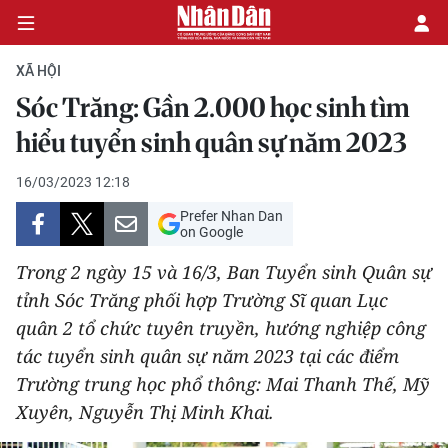
XÃ HỘI
Sóc Trăng: Gần 2.000 học sinh tìm
CHÍNH TRỊ
hiểu tuyển sinh quân sự năm 2023
KINH TẾ
16/03/2023 12:18
Prefer Nhan Dan
VĂN HÓA
on Google
Trong 2 ngày 15 và 16/3, Ban Tuyển sinh Quân sự
XÃ HỘI
tỉnh Sóc Trăng phối hợp Trường Sĩ quan Lục
quân 2 tổ chức tuyên truyền, hướng nghiệp công
PHÁP LUẬT
tác tuyển sinh quân sự năm 2023 tại các điểm
DU LỊCH
Trường trung học phổ thông: Mai Thanh Thế, Mỹ
Xuyên, Nguyễn Thị Minh Khai.
THẾ GIỚI