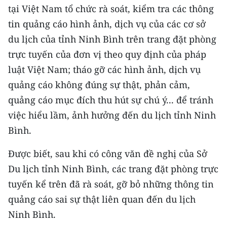
tại Việt Nam tổ chức rà soát, kiểm tra các thông
TIN MỚI
tin quảng cáo hình ảnh, dịch vụ của các cơ sở
TIN ĐỊA PHƯƠNG
du lịch của tỉnh Ninh Bình trên trang đặt phòng
trực tuyến của đơn vị theo quy định của pháp
Trung du và miền núi phía Bắc
luật Việt Nam; tháo gỡ các hình ảnh, dịch vụ
Đồng bằng sông Hồng
quảng cáo không đúng sự thật, phản cảm,
quảng cáo mục đích thu hút sự chú ý... để tránh
Bắc Trung Bộ
việc hiểu lầm, ảnh hưởng đến du lịch tỉnh Ninh
Duyên hải Nam Trung Bộ và Tây
Bình.
Nguyên
Được biết, sau khi có công văn đề nghị của Sở
Đông Nam Bộ
Du lịch tỉnh Ninh Bình, các trang đặt phòng trực
Đồng bằng sông Cửu Long
tuyến kể trên đã rà soát, gỡ bỏ những thông tin
quảng cáo sai sự thật liên quan đến du lịch
Chuyên trang Hà Nội
Ninh Bình.
Chuyên trang TP. Hồ Chí Minh