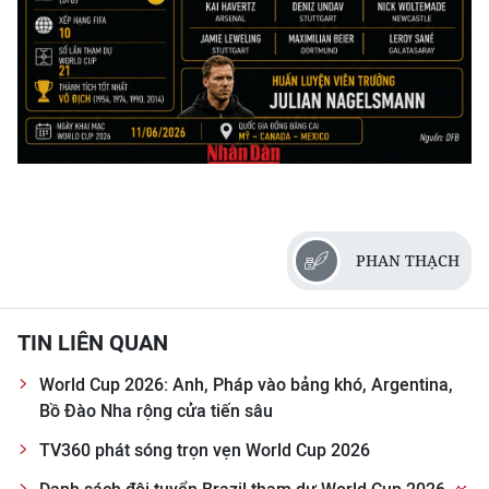
Media Pháp luật
Media Du lịch
Media Thế giới
Media Thể thao
Media Giáo dục
Media Y tế
PHAN THẠCH
Media Khoa học - Công nghệ
TIN LIÊN QUAN
Media Môi trường
World Cup 2026: Anh, Pháp vào bảng khó, Argentina,
Ảnh
Bồ Đào Nha rộng cửa tiến sâu
Infographic
TV360 phát sóng trọn vẹn World Cup 2026