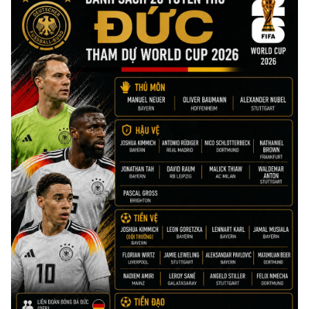
CHƯƠNG TRÌNH OCOP - MỖI XÃ
MỘT SẢN PHẨM
RADIO
MEDIA CENTER
E-Magazine
Video
Media Chính trị
Media Kinh tế
Media Văn hóa
Media Xã hội