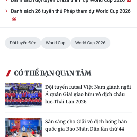
Danh sách đội tuyển Brazil tham dự World Cup 2026
TIN MỚI
Danh sách 26 tuyển thủ Pháp tham dự World Cup 2026
TIN ĐỊA PHƯƠNG
Trung du và miền núi phía Bắc
Đội tuyển Đức
World Cup
World Cup 2026
Đồng bằng sông Hồng
Bắc Trung Bộ
CÓ THỂ BẠN QUAN TÂM
Duyên hải Nam Trung Bộ và Tây
Nguyên
Đội tuyển futsal Việt Nam giành ngôi
Á quân Giải giao hữu vô địch châu
Đông Nam Bộ
lục-Thái Lan 2026
Đồng bằng sông Cửu Long
Sẵn sàng cho Giải vô địch bóng bàn
Chuyên trang Hà Nội
quốc gia Báo Nhân Dân lần thứ 44
Chuyên trang TP. Hồ Chí Minh