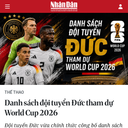
CHÍNH TRỊ
KINH TẾ
VĂN HÓA
XÃ HỘI
THỂ THAO
PHÁP LUẬT
Danh sách đội tuyển Đức tham dự
DU LỊCH
World Cup 2026
THẾ GIỚI
Đội tuyển Đức vừa chính thức công bố danh sách