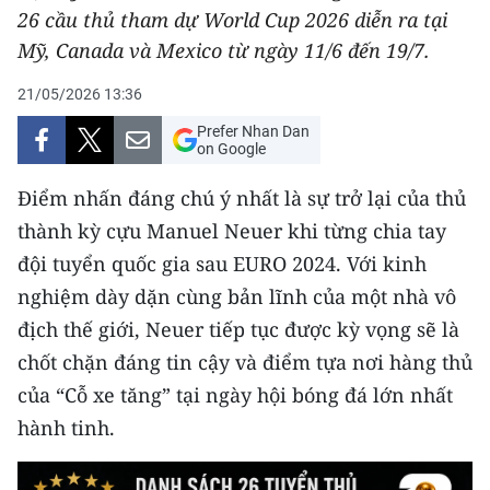
26 cầu thủ tham dự World Cup 2026 diễn ra tại
THỂ THAO
Mỹ, Canada và Mexico từ ngày 11/6 đến 19/7.
GIÁO DỤC
21/05/2026 13:36
Y TẾ
Prefer Nhan Dan
on Google
KHOA HỌC - CÔNG NGHỆ
Điểm nhấn đáng chú ý nhất là sự trở lại của thủ
thành kỳ cựu Manuel Neuer khi từng chia tay
MÔI TRƯỜNG
đội tuyển quốc gia sau EURO 2024. Với kinh
BẠN ĐỌC
nghiệm dày dặn cùng bản lĩnh của một nhà vô
địch thế giới, Neuer tiếp tục được kỳ vọng sẽ là
KIỂM CHỨNG THÔNG TIN
chốt chặn đáng tin cậy và điểm tựa nơi hàng thủ
của “Cỗ xe tăng” tại ngày hội bóng đá lớn nhất
TRI THỨC CHUYÊN SÂU
hành tinh.
54 DÂN TỘC VIỆT NAM