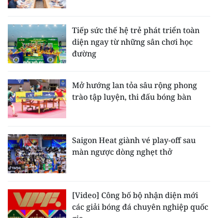
CHUYÊN ĐỀ
Tiếp sức thế hệ trẻ phát triển toàn
diện ngay từ những sân chơi học
CÁC CHUYÊN TRANG
đường
VỀ BÁO NHÂN DÂN
Mở hướng lan tỏa sâu rộng phong
trào tập luyện, thi đấu bóng bàn
THỜI NAY
NHÂN DÂN CUỐI TUẦN
Saigon Heat giành vé play-off sau
NHÂN DÂN HẰNG THÁNG
màn ngược dòng nghẹt thở
MUA BÁO
ĐỌC BÁO IN
[Video] Công bố bộ nhận diện mới
các giải bóng đá chuyên nghiệp quốc