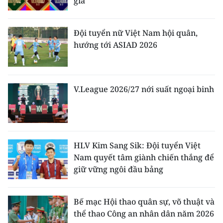
gia
ENGLISH
中文
Đội tuyển nữ Việt Nam hội quân,
hướng tới ASIAD 2026
FRANÇAIS
РУССКИЙ
V.League 2026/27 nới suất ngoại binh
ESPAÑOL
한국어
HLV Kim Sang Sik: Đội tuyển Việt
Nam quyết tâm giành chiến thắng để
giữ vững ngôi đầu bảng
Bế mạc Hội thao quân sự, võ thuật và
thể thao Công an nhân dân năm 2026