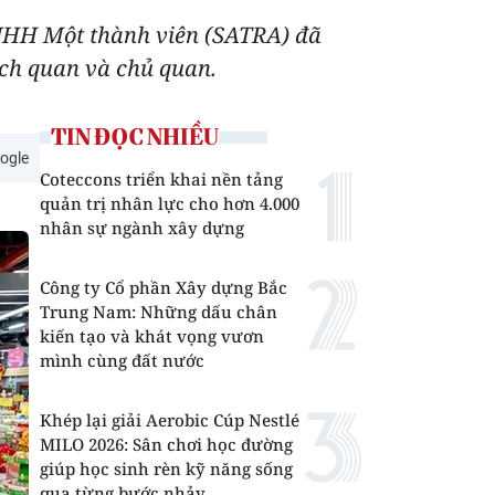
TNHH Một thành viên (SATRA) đã
ách quan và chủ quan.
TIN ĐỌC NHIỀU
ogle
Coteccons triển khai nền tảng
quản trị nhân lực cho hơn 4.000
nhân sự ngành xây dựng
Công ty Cổ phần Xây dựng Bắc
Trung Nam: Những dấu chân
kiến tạo và khát vọng vươn
mình cùng đất nước
Khép lại giải Aerobic Cúp Nestlé
MILO 2026: Sân chơi học đường
giúp học sinh rèn kỹ năng sống
qua từng bước nhảy