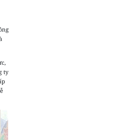
hông
à
ực,
g ty
ấp
dễ