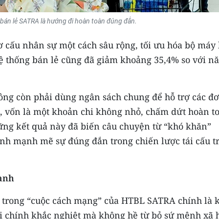
 bán lẻ SATRA là hướng đi hoàn toàn đúng đắn.
cơ cấu nhân sự một cách sâu rộng, tối ưu hóa bộ máy
hệ thống bán lẻ cũng đã giảm khoảng 35,4% so với n
ng còn phải dùng ngân sách chung để hỗ trợ các đơ
bá, vốn là một khoản chi không nhỏ, chấm dứt hoàn t
ững kết quả này đã biến câu chuyện từ “khó khăn”
nh mạnh mẽ sự đúng đắn trong chiến lược tái cấu t
hành
t trong “cuộc cách mạng” của HTBL SATRA chính là 
ài chính khắc nghiệt mà không hề từ bỏ sứ mệnh xã 