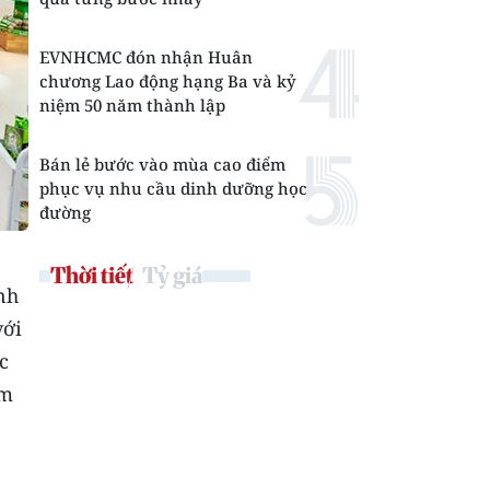
EVNHCMC đón nhận Huân
chương Lao động hạng Ba và kỷ
niệm 50 năm thành lập
Bán lẻ bước vào mùa cao điểm
phục vụ nhu cầu dinh dưỡng học
đường
Thời tiết
Tỷ giá
nh
với
c
ảm