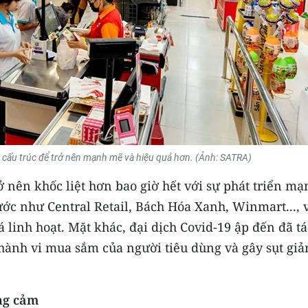
i cấu trúc để trở nên mạnh mẽ và hiệu quả hơn. (Ảnh: SATRA)
 nên khốc liệt hơn bao giờ hết với sự phát triển mạ
ớc như Central Retail, Bách Hóa Xanh, Winmart..., 
á linh hoạt. Mặt khác, đại dịch Covid-19 ập đến đã tá
hành vi mua sắm của người tiêu dùng và gây sụt gi
ng cảm