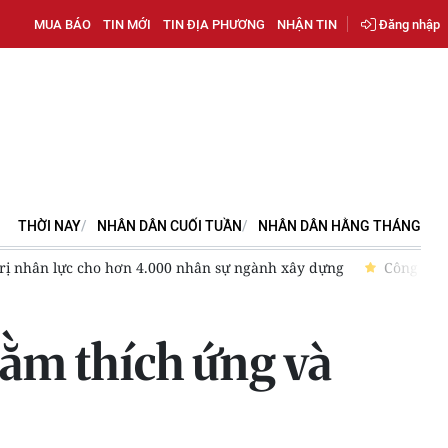
MUA BÁO
TIN MỚI
TIN ĐỊA PHƯƠNG
NHẬN TIN
Đăng nhập
THỜI NAY
NHÂN DÂN CUỐI TUẦN
NHÂN DÂN HẰNG THÁNG
trị nhân lực cho hơn 4.000 nhân sự ngành xây dựng
Công ty 
hằm thích ứng và