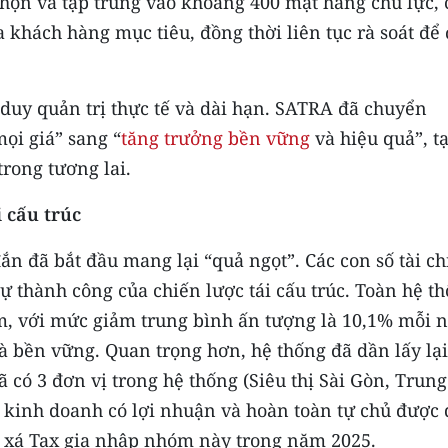
 chọn và tập trung vào khoảng 400 mặt hàng chủ lực, 
 khách hàng mục tiêu, đồng thời liên tục rà soát để
duy quản trị thực tế và dài hạn. SATRA đã chuyển
ọi giá” sang “
tăng trưởng bền vững
và hiệu quả”, tạ
rong tương lai.
 cấu trúc
n đã bắt đầu mang lại “quả ngọt”. Các con số tài c
ự thành công của chiến lược tái cấu trúc. Toàn hệ t
ăm, với mức giảm trung bình ấn tượng là 10,1% mỗi 
à bền vững. Quan trọng hơn, hệ thống đã dần lấy lại
ã có 3 đơn vị trong hệ thống (Siêu thị Sài Gòn, Trung
kinh doanh có lợi nhuận và hoàn toàn tự chủ được
g xá Tax gia nhập nhóm này trong năm 2025.