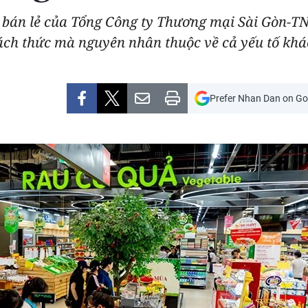
g bán lẻ của Tổng Công ty Thương mại Sài Gòn-
hách thức mà nguyên nhân thuộc về cả yếu tố kh
Prefer Nhan Dan on Go