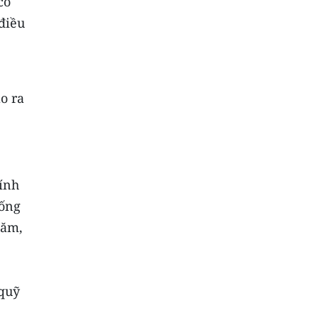
có
 điều
o ra
hính
hống
năm,
 quỹ