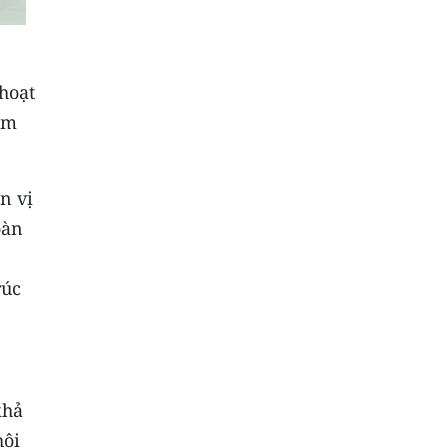
 hoạt
ăm
n vị
oàn
rúc
khả
hội