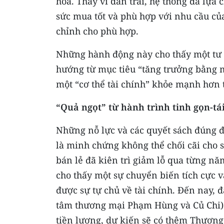
hóa. Thay vì dàn trải, hệ thống đã lựa
sức mua tốt và phù hợp với nhu cầu của
chỉnh cho phù hợp.
Những hành động này cho thấy một tư 
hướng từ mục tiêu “tăng trưởng bằng m
một “cơ thể tài chính” khỏe mạnh hơn t
“Quả ngọt” từ hành trình tinh gọn-tái
Những nỗ lực và các quyết sách đúng đắ
là minh chứng không thể chối cãi cho s
bán lẻ đã kiên trì giảm lỗ qua từng n
cho thấy một sự chuyển biến tích cực v
được sự tự chủ về tài chính. Đến nay, đ
tâm thương mại Phạm Hùng và Củ Chi) 
tiền lương, dự kiến sẽ có thêm Thươn