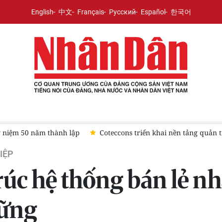
English
中文
Français
Русский
Español
한국어
niệm 50 năm thành lập
Coteccons triển khai nền tảng quản 
IỆP
rúc hệ thống bán lẻ n
vững