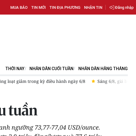
MUA BÁO
TIN MỚI
TIN ĐỊA PHƯƠNG
NHẬN TIN
Đăng nhập
THỜI NAY
NHÂN DÂN CUỐI TUẦN
NHÂN DÂN HẰNG THÁNG
ng loạt giảm trong kỳ điều hành ngày 6/8
Sáng 6/8, giá bạc t
u tuần
uanh ngưỡng 73,77-77,04 USD/ounce.