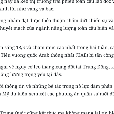
g này đã kéo thị trường trái phiếu toàn cầu lao dốc 
sinh lời như vàng và bạc.
đồng nhằm đạt được thỏa thuận chấm dứt chiến sự v
y huyết mạch của ngành năng lượng toàn cầu hiện v
iên sáng 18/5 và chạm mức cao nhất trong hai tuần, s
 Tiểu vương quốc Arab thống nhất (UAE) bị tấn công
gại về nguy cơ leo thang xung đột tại Trung Đông, k
năng lượng trọng yếu tại đây.
ởi thông tin về những bế tắc trong nỗ lực đàm phán
ía Mỹ dự kiến xem xét các phương án quân sự mới đ
 Trung Quốc cũng kết thúc mà không mang lại tín hi