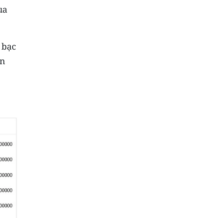
ua
 bạc
ên