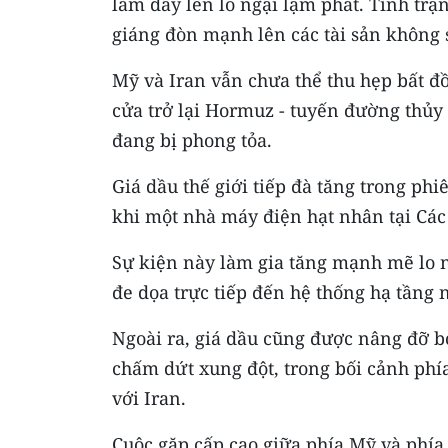
làm dấy lên lo ngại lạm phát. Tình trạn
giáng đòn mạnh lên các tài sản không 
Mỹ và Iran vẫn chưa thể thu hẹp bất 
cửa trở lại Hormuz - tuyến đường thủ
đang bị phong tỏa.
Giá dầu thế giới tiếp đà tăng trong ph
khi một nhà máy điện hạt nhân tại Các
Sự kiện này làm gia tăng mạnh mẽ lo n
đe dọa trực tiếp đến hệ thống hạ tầng 
Ngoài ra, giá dầu cũng được nâng đỡ b
chấm dứt xung đột, trong bối cảnh ph
với Iran.
Cuộc gặp cấp cao giữa phía Mỹ và phía