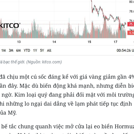
iá bạc thế giới. (Nguồn: kitco.com)
 đã chịu một cú sốc đáng kể với giá vàng giảm gần 4
gần đây. Mặc dù biến động khá mạnh, nhưng diễn b
 ngờ. Kim loại quý đang phải đối mặt với môi trườn
hi những lo ngại dai dẳng về lạm phát tiếp tục định
của Mỹ.
 bế tắc chung quanh việc mở cửa lại eo biển Hormu