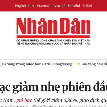
English
中文
Français
Русский
Español
한국어
n giá vàng trong nước hơn 6 triệu đồng/lượng
Giá xăng dầu đồ
bạc giảm nhẹ phiên đầ
iệt Nam,
giá bạc
thế giới giảm 0,86%, giao dịch q