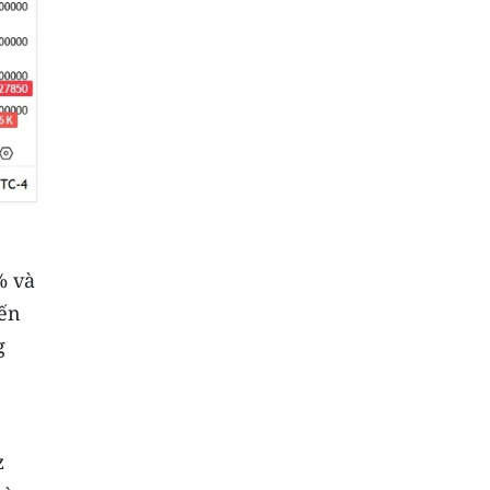
% và
iến
g
z