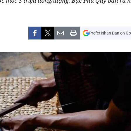
ợc mốc 3 triệu đồng/lượng. Bạc Phú Quý bán ra hơ
Prefer Nhan Dan on Go